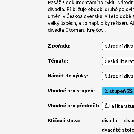
Pasáž z dokumentárního cyklu Národní 
divadla. Přibližuje období druhé polovin
umění v Československu. V této době 
velký úspěch, a to např. díky režiséru
divadla Otomaru Krejčovi.
Z pořadu:
Národní diva
Témata:
Česká litera
Námět do výuky:
Národní diva
Vhodné pro stupeň:
2. stupeň ZŠ
Vhodné pro předmět:
ČJ a literatu
Klíčová slova:
divadlo
diva
dvacáté stole