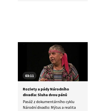
a Miroslav Krobot a na scéně se
objevili herci, kteří v minulém
režimu nemohli hrát, a inscenace
jak z českého repertoáru, tak
ze světového.
03:11
Rozlety a pády Národního
divadla: Sluha dvou pánů
Pasáž z dokumentárního cyklu
Národní divadlo: Mýtus a realita