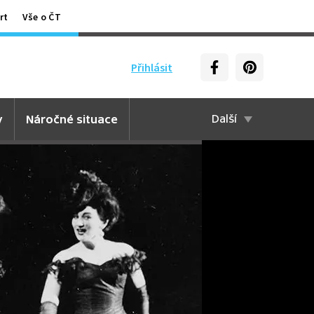
rt
Vše o ČT
Přihlásit
y
Náročné situace
Další