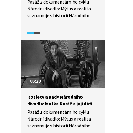
Pasáž z dokumentárního cyklu
Národní divadlo: Mýtus a realita
seznamuje s historií Národního
divadla. Přibližuje období
po okupaci Československa
sovětskými vojsky a počátek tzv.
normalizace. Pojednává především
o scéně činohry a opery Národního
divadla a jejich vývoji po roce 1968.
03:29
Rozlety a pády Národního
divadla: Matka Kuráž a její děti
Pasáž z dokumentárního cyklu
Národní divadlo: Mýtus a realita
seznamuje s historií Národního
divadla. V roce 1970 byla