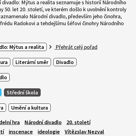
divadlo: Mýtus a realita seznamuje s historií Národního
y 50. let 20. století, ve kterém došlo k uvolnění kontroly
zaznamenalo Národní divadlo, především jeho činohra,
 Alfrédu Radokovi a tehdejšímu šéfovi činohry Národního
dlo: Mýtus a realita
Přehrát celý pořad
tura
Literární směr
Divadlo
dlo
Střední škola
ra
Umění a kultura
delní hra
Národní divadlo
20. století
tí
inscenace
ideologie
Vítězslav Nezval