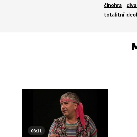
činohra
diva
totalitní ideo
M
03:11