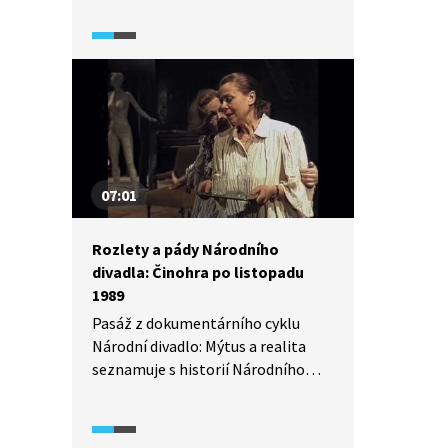
v Národním divadle odehrána
činohra Bertolda Brechta Matka
Kuráž a její děti, která se režimu
poněkud vymkla z rukou.
O inscenaci hovoří její režisér Jan
Kačer.
07:01
Rozlety a pády Národního
divadla: Činohra po listopadu
1989
Pasáž z dokumentárního cyklu
Národní divadlo: Mýtus a realita
seznamuje s historií Národního
divadla. Přibližuje podobu divadla
po listopadu 1989. V popředí
činohry byli režiséři Ivan Rajmont