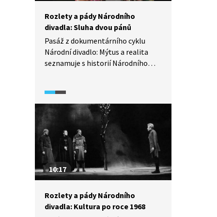
Rozlety a pády Národního
divadla: Sluha dvou pánů
Pasáž z dokumentárního cyklu
Národní divadlo: Mýtus a realita
seznamuje s historií Národního
divadla. V roce 1989 se stal prvním
polistopadovým šéfem Činohry ND
Ivan Rajmont, v jehož režii vznikla
inscenace divadelní hry Carla
Goldoniho Sluha dvou pánů.
10:17
Rozlety a pády Národního
divadla: Kultura po roce 1968