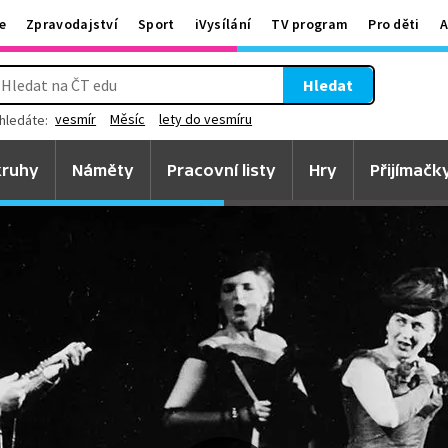
e
Zpravodajství
Sport
iVysílání
TV program
Pro děti
A
Hledat
vesmír
Měsíc
lety do vesmíru
hledáte:
ruhy
Náměty
Pracovní listy
Hry
Přijímačk