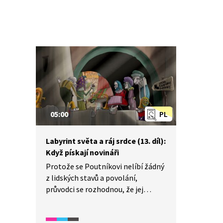
05:00
PL
Labyrint světa a ráj srdce (13. díl):
Když pískají novináři
Protože se Poutníkovi nelíbí žádný
z lidských stavů a povolání,
průvodci se rozhodnou, že jej
vezmou na hrad královny Fortuny,
kde prý každá lidská mysl nalezne