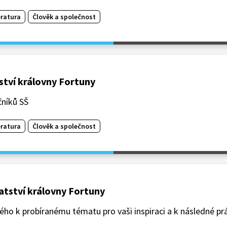
eratura
Člověk a společnost
tství královny Fortuny
čníků SŠ
eratura
Člověk a společnost
ství královny Fortuny
ého k probíranému tématu pro vaši inspiraci a k následné prá