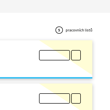
5
pracovních listů