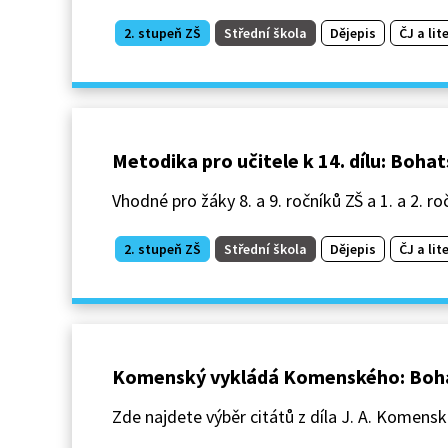
2. stupeň ZŠ
Střední škola
Dějepis
ČJ a lit
Metodika pro učitele k 14. dílu: Boha
Vhodné pro žáky 8. a 9. ročníků ZŠ a 1. a 2. ro
2. stupeň ZŠ
Střední škola
Dějepis
ČJ a lit
Komenský vykládá Komenského: Bohat
Zde najdete výběr citátů z díla J. A. Komensk