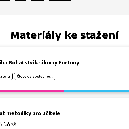
Materiály ke stažení
 dílu: Bohatství královny Fortuny
ratura
Člověk a společnost
vat metodiky pro učitele
čníků SŠ