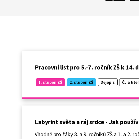
Pracovní list pro 5.-7. ročník ZŠ k 14.
1. stupeň ZŠ
2. stupeň ZŠ
Dějepis
ČJ a lite
Labyrint světa a ráj srdce - Jak použí
Vhodné pro žáky 8. a 9. ročníků ZŠ a 1. a 2. ro