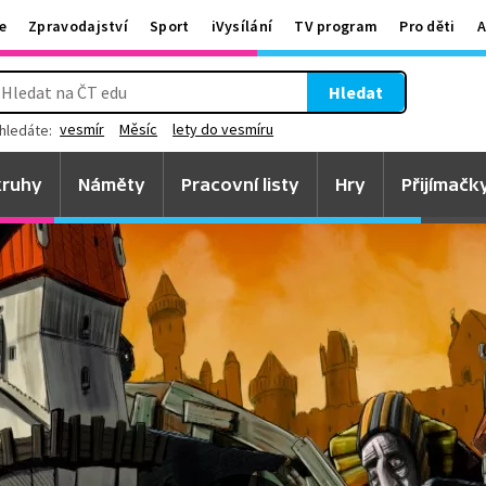
e
Zpravodajství
Sport
iVysílání
TV program
Pro děti
A
Hledat
vesmír
Měsíc
lety do vesmíru
hledáte:
ruhy
Náměty
Pracovní listy
Hry
Přijímačk