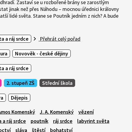
dhradí. Zastaví se u rozbořené brány se zarostlým
tat jinak než přes Náhodu – mocnou úřednici královny
atší lidé světa. Stane se Poutník jedním z nich? A bude
a a ráj srdce
Přehrát celý pořad
tura
Novověk - české dějiny
a a ráj srdce
2. stupeň ZŠ
Střední škola
ra
Dějepis
Amos Komenský
J. A. Komenský
vězení
 a ráj srdce
poutník
ráj srdce
labyrint světa
octví
sláva
štěstí
bohatství