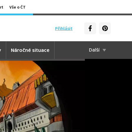
rt
Vše o ČT
Přihlásit
y
Náročné situace
Další