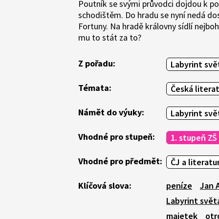
Poutník se svými průvodci dojdou k po
schodištěm. Do hradu se nyní nedá dos
Fortuny. Na hradě královny sídlí nejboh
mu to stát za to?
Z pořadu:
Labyrint svět
Témata:
Česká litera
Námět do výuky:
Labyrint svět
Vhodné pro stupeň:
1. stupeň ZŠ
Vhodné pro předmět:
ČJ a literatu
Klíčová slova:
peníze
Jan 
Labyrint světa
majetek
otr