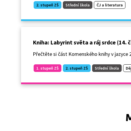
2. stupeň ZŠ
Střední škola
ČJ a literatura
Kniha: Labyrint světa a ráj srdce (14. 
Přečtěte si část Komenského knihy v jazyce 2
1. stupeň ZŠ
2. stupeň ZŠ
Střední škola
Dě
M