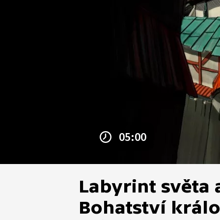
05:00
Labyrint světa a
Bohatství král