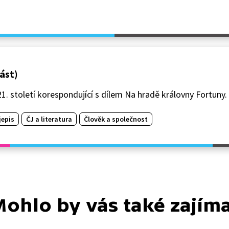
část)
1. století korespondující s dílem Na hradě královny Fortuny.
jepis
ČJ a literatura
Člověk a společnost
ohlo by vás také zajím