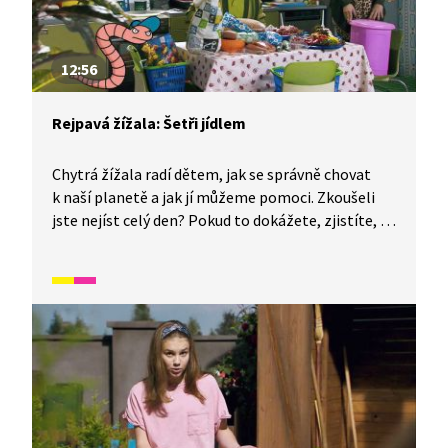
12:56
Rejpavá žížala: Šetři jídlem
Chytrá žížala radí dětem, jak se správně chovat
k naší planetě a jak jí můžeme pomoci. Zkoušeli
jste nejíst celý den? Pokud to dokážete, zjistíte, že
bez potravy nemůžete žít. I v dnešní době ale mají
někteří lidé jídla nedostatek. Můžeme jim pomoci,
když věnujeme svůj nákup do potravinové banky.
Plánujte si nákupy, jídlem se plýtvat nemá.
Nákupní seznam je skvělý pomocník.