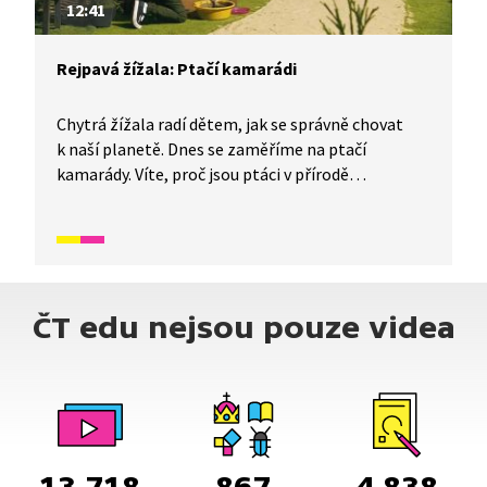
12:41
Rejpavá žížala: Ptačí kamarádi
Chytrá žížala radí dětem, jak se správně chovat
k naší planetě. Dnes se zaměříme na ptačí
kamarády. Víte, proč jsou ptáci v přírodě
nenahraditelní? Jak jim můžeme pomoci? Co
můžeme nabídnout ptákům do krmítka a kam ho
umístit? O tom všem si budeme povídat
s kamarádkou žížalou.
ČT edu nejsou pouze videa
13 718
867
4 838