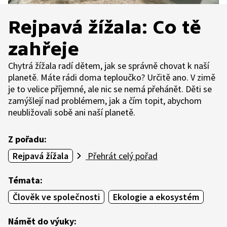
Rejpavá žížala: Co tě
zahřeje
Chytrá žížala radí dětem, jak se správně chovat k naší
planetě. Máte rádi doma teploučko? Určitě ano. V zimě
je to velice příjemné, ale nic se nemá přehánět. Děti se
zamýšlejí nad problémem, jak a čím topit, abychom
neubližovali sobě ani naší planetě.
Z pořadu:
Rejpavá žížala
Přehrát celý pořad
Témata:
Člověk ve společnosti
Ekologie a ekosystém
Námět do výuky: