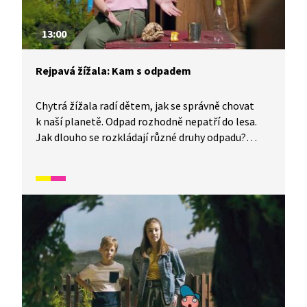
13:00
Rejpavá žížala: Kam s odpadem
Chytrá žížala radí dětem, jak se správně chovat
k naší planetě. Odpad rozhodně nepatří do lesa.
Jak dlouho se rozkládají různé druhy odpadu?
Budete se divit. Jednoduchý pokus nám ukáže, co
se stane s rostlinami, které přijímají znečištěnou
vodu. A co mohou udělat děti? To nám prozradí
naše chytrá žížala.