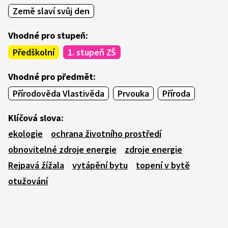
Země slaví svůj den
Vhodné pro stupeň:
Předškolní
1. stupeň ZŠ
Vhodné pro předmět:
Přírodověda Vlastivěda
Prvouka
Příroda
Klíčová slova:
ekologie
ochrana životního prostředí
obnovitelné zdroje energie
zdroje energie
Rejpavá žížala
vytápění bytu
topení v bytě
otužování