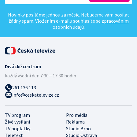
Novinky posíláme jednou za měsíc. Nebudeme vám posílat
žádný spam. Vložením e-mailu souhlasíte se
zpracováním
osobních údajů
.