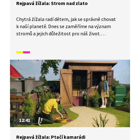
Rejpavá žížala: Strom nad zlato
Chytrá žížala radí dětem, jak se správně chovat
k naší planetě. Dnes se zaměříme na význam
stromů a jejich důležitost pro náš život.
Zamyslíme se nad tím, co všechno nám stromy
poskytují. A jak jim můžeme pomoci my? Budeme
o stromy pečovat a třeba i nějaké nové zasadíme.
A proč bychom měli?
12:41
Rejpavá žížala: Ptačí kamarádi