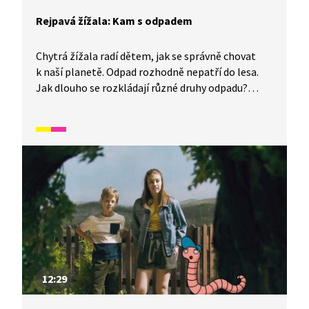
Rejpavá žížala: Kam s odpadem
Chytrá žížala radí dětem, jak se správně chovat
k naší planetě. Odpad rozhodně nepatří do lesa.
Jak dlouho se rozkládají různé druhy odpadu?
Budete se divit. Jednoduchý pokus nám ukáže, co
se stane s rostlinami, které přijímají znečištěnou
vodu. A co mohou udělat děti? To nám prozradí
naše chytrá žížala.
12:29