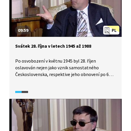
09:59
PL
Svátek 28. října v letech 1945 až 1988
Po osvobození v květnu 1945 byl 28. říjen
oslavován nejen jako vznik samostatného
Československa, respektive jeho obnovení po 6
letech okupace, ale také jako vykročení novým
směrem. A skutečně, následující desetiletí české
historie se pod vlivem Sovětského svazu ubírala
směrem naprosto nevídaným. Roku 1951 se
ze státního svátku stal den pracovního klidu
a nadále se v tento den oslavovalo znárodnění,
ačkoli znárodňovací dekrety byly vyhlášeny
o několik dní dříve. Za normalizace se z 28. října