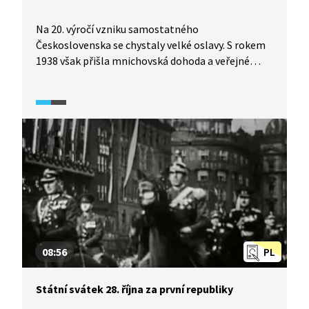
Na 20. výročí vzniku samostatného
Československa se chystaly velké oslavy. S rokem
1938 však přišla mnichovská dohoda a veřejné
oslavy byly zrušeny. Po německé okupaci byl
zrušen státní svátek jako takový, nicméně 28. října
1939 proběhla v Praze velká demonstrace. Další
protesty pak proběhly 17. listopadu, kdy došlo
k popravě českých studentů a uzavření vysokých
škol. Až do osvobození si 28. říjen připomínal
především zahraniční odboj, např. Benešovými
projevy vysílanými z exilu.
08:56
PL
Státní svátek 28. října za první republiky