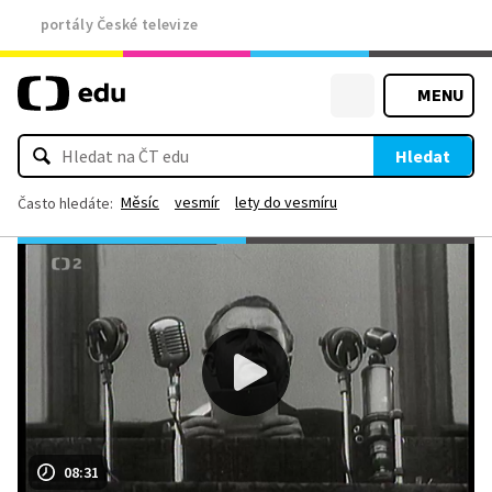
portály České televize
MENU
Hledat
Měsíc
vesmír
lety do vesmíru
Často hledáte:
08:31