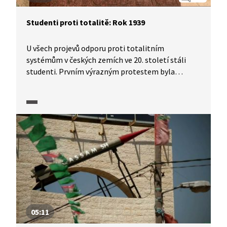
Studenti proti totalitě: Rok 1939
U všech projevů odporu proti totalitním
systémům v českých zemích ve 20. století stáli
studenti. Prvním výrazným protestem byla
demonstrace proti okupaci německými vojsky.
Uskutečnila se roku 1939 v den výročí vzniku
samostatného Československa. Při potlačení akce
byl smrtelně postřelen student Jan Opletal, který
na následky zranění po čtrnácti dnech zemřel.
Poslední rozloučení s ním se změnilo v mohutnou
manifestaci. Odveta nacistů brzy následovala
v podobě zatýkání studentů a uzavření českých
vysokých škol.
05:11