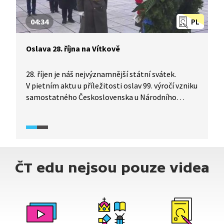
04:34
PL
Oslava 28. října na Vítkově
28. říjen je náš nejvýznamnější státní svátek.
V pietním aktu u příležitosti oslav 99. výročí vzniku
samostatného Československa u Národního
památníku na pražském Vítkově prezident Miloš
Zeman a veřejní činitelé položili věnce u hrobu
neznámého vojína a uctili tak památku bojovníků
za existenci Československa.
ČT edu nejsou pouze videa