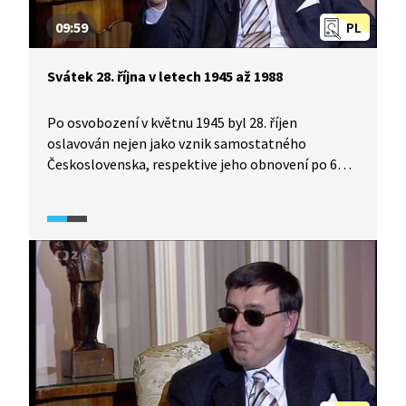
09:59
PL
Svátek 28. října v letech 1945 až 1988
Po osvobození v květnu 1945 byl 28. říjen
oslavován nejen jako vznik samostatného
Československa, respektive jeho obnovení po 6
letech okupace, ale také jako vykročení novým
směrem. A skutečně, následující desetiletí české
historie se pod vlivem Sovětského svazu ubírala
směrem naprosto nevídaným. Roku 1951 se
ze státního svátku stal den pracovního klidu
a nadále se v tento den oslavovalo znárodnění,
ačkoli znárodňovací dekrety byly vyhlášeny
o několik dní dříve. Za normalizace se z 28. října
stal už jen památný den a jako státní svátek byl
obnoven až v roce 1988, a to jako Den vzniku
samostatného československého státu. Podívejte