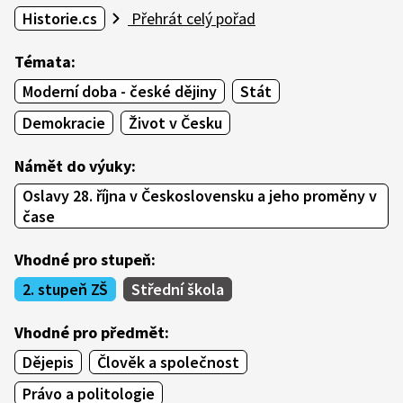
Historie.cs
Přehrát celý pořad
Témata:
Moderní doba - české dějiny
Stát
Demokracie
Život v Česku
Námět do výuky:
Oslavy 28. října v Československu a jeho proměny v
čase
Vhodné pro stupeň:
2. stupeň ZŠ
Střední škola
Vhodné pro předmět:
Dějepis
Člověk a společnost
Právo a politologie