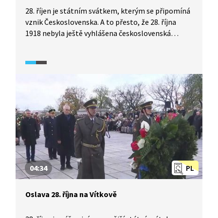
28. říjen je státním svátkem, kterým se připomíná
vznik Československa. A to přesto, že 28. října
1918 nebyla ještě vyhlášena československá
republika, ale jen československá samostatnost.
Každá přelomová historická událost probíhající
v čase však potřebuje jeden den jako symbol.
Podívejte se na diskusi historiků z pořadu
Historie.cs. (2008)
04:34
PL
Oslava 28. října na Vítkově