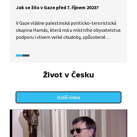
Jak se žilo v Gaze před 7. říjnem 2023?
V Gaze vládne palestinská politicko-teroristická
skupina Hamás, která má u místního obyvatelstva
podporu i vlivem velké chudoby, způsobené
blokádou ze strany Izraele a Egypta. Ve videu
z francouzského dokumentárního pořadu
o Hamásu (2023) se dozvíte, jak se v Gaze žilo
před útokem Hamásu v říjnu 2023, jaké jsou
motivace jednotlivců pro vstup do Hamásu
Život v Česku
či pro jeho podporu a jakým způsobem si Hamás
získává podporu mladých lidí.
Další videa