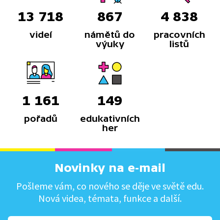
13 718
867
4 838
videí
námětů do
pracovních
výuky
listů
1 161
149
pořadů
edukativních
her
Novinky na e-mail
Pošleme vám, co nového se děje ve světě edu.
Nová videa, témata, funkce a další.