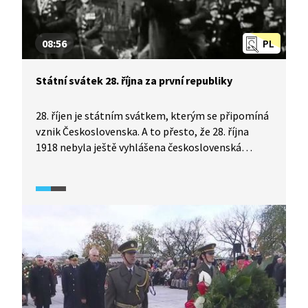
08:56
PL
Státní svátek 28. října za první republiky
28. říjen je státním svátkem, kterým se připomíná
vznik Československa. A to přesto, že 28. října
1918 nebyla ještě vyhlášena československá
republika, ale jen československá samostatnost.
Každá přelomová historická událost probíhající
v čase však potřebuje jeden den jako symbol.
Podívejte se na diskusi historiků z pořadu
Historie.cs. (2008)