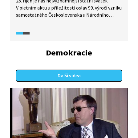
28. říjen je náš nejvýznamnější státní svátek.
V pietním aktu u příležitosti oslav 99. výročí vzniku
samostatného Československa u Národního
památníku na pražském Vítkově prezident Miloš
Zeman a veřejní činitelé položili věnce u hrobu
neznámého vojína a uctili tak památku bojovníků
za existenci Československa.
Demokracie
Další videa