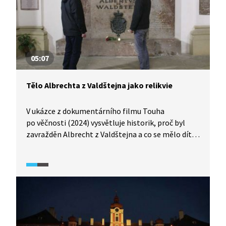
05:07
Tělo Albrechta z Valdštejna jako relikvie
V ukázce z dokumentárního filmu Touha
po věčnosti (2024) vysvětluje historik, proč byl
zavražděn Albrecht z Valdštejna a co se mělo dít
s jeho tělem po jeho smrti. Sám Valdštejn
plánoval být pohřben v rodové hrobce ve Valdicích
u Jičína. Část Valdštejnových ostatků se během
staletí stala relikvií a byla odvezena do různých
koutů Evropy. Analýza zbylých částí byla
provedena profesorem Vlčkem v roce 1975.