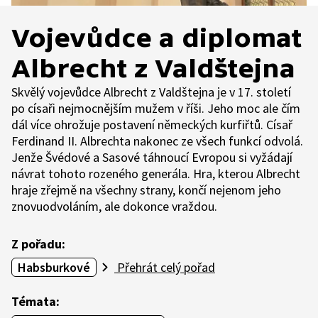
Vojevůdce a diplomat
Albrecht z Valdštejna
Skvělý vojevůdce Albrecht z Valdštejna je v 17. století
po císaři nejmocnějším mužem v říši. Jeho moc ale čím
dál více ohrožuje postavení německých kurfiřtů. Císař
Ferdinand II. Albrechta nakonec ze všech funkcí odvolá.
Jenže Švédové a Sasové táhnoucí Evropou si vyžádají
návrat tohoto rozeného generála. Hra, kterou Albrecht
hraje zřejmě na všechny strany, končí nejenom jeho
znovuodvoláním, ale dokonce vraždou.
Z pořadu:
Habsburkové
Přehrát celý pořad
Témata: