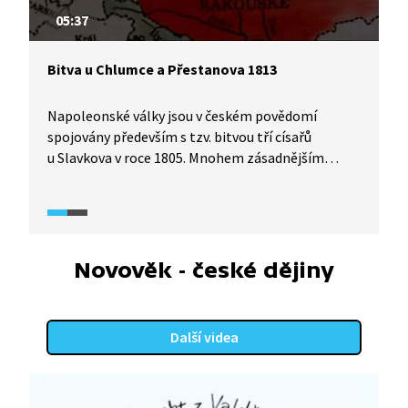
05:37
Bitva u Chlumce a Přestanova 1813
Napoleonské války jsou v českém povědomí
spojovány především s tzv. bitvou tří císařů
u Slavkova v roce 1805. Mnohem zásadnějším
střetem pro konečný výsledek napoleonských
válek byla dnes již téměř zapomenutá bitva
u Chlumce a Přestanova v severních Čechách.
Napoleonovi se po předchozím vítězství
u Drážďan v roce 1813 naskytla možnost vpádu
Novověk - české dějiny
na území Čech. Spojené armády Rakouska, Ruska
a Pruska však francouzským vojskům zastavily
postup.
Další videa