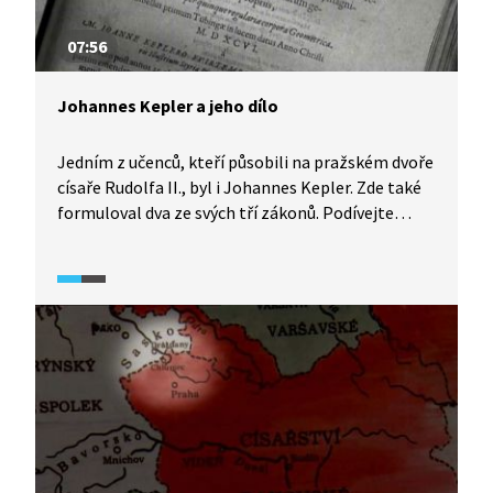
07:56
Johannes Kepler a jeho dílo
Jedním z učenců, kteří působili na pražském dvoře
císaře Rudolfa II., byl i Johannes Kepler. Zde také
formuloval dva ze svých tří zákonů. Podívejte
na stručný přehled jeho díla a objevů.