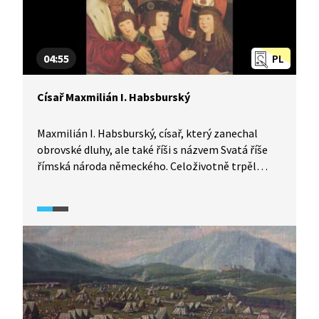
04:55
PL
Císař Maxmilián I. Habsburský
Maxmilián I. Habsburský, císař, který zanechal
obrovské dluhy, ale také říši s názvem Svatá říše
římská národa německého. Celoživotně trpěl
nedostatkem peněz, ale zároveň velikou
politickou představivostí, jak zvětšit říši, aniž
by bojoval. Sňatková politika, to je jeho! Císařem
se po něm stane jeho vnuk Karel V., kterému
dědeček poradí, jak si získat přízeň kurfiřtů...