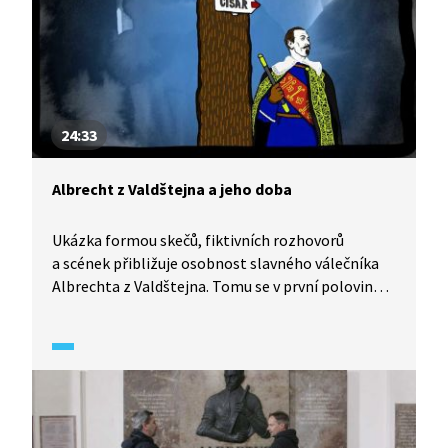
24:33
Albrecht z Valdštejna a jeho doba
Ukázka formou skečů, fiktivních rozhovorů
a scének přibližuje osobnost slavného válečníka
Albrechta z Valdštejna. Tomu se v první polovině
sedmnáctého století podařilo získat moc i slávu.