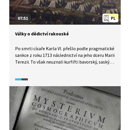
07:51
PL
Války o dědictví rakouské
Po smrti císaře Karla VI. přešlo podle pragmatické
sankce z roku 1713 následnictví na jeho dceru Marii
Terezii. To však neuznali kurfiřti bavorský, saský
a braniborský. Začaly tak války o rakouské dědictví,
které se odehrávaly především na českém území.
Zejména braniborský kurfiřt a pruský král Fridrich
II. vedl s Marií Terezií bitvy, v nichž nakonec získal
na úkor českého království území Slezska. V celé
řadě vojenských tažení se výrazně do dějin zapsal
generál Gideon Laudon, kterého známe i z lidové
písně.