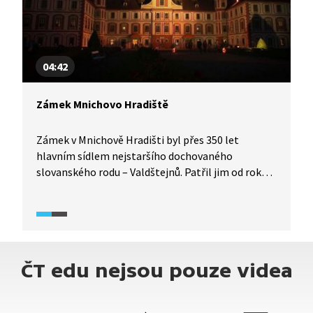
04:42
Zámek Mnichovo Hradiště
Zámek v Mnichově Hradišti byl přes 350 let
hlavním sídlem nejstaršího dochovaného
slovanského rodu – Valdštejnů. Patřil jim od roku
1621, kdy majetek Václava Budovce z Budova
přešel do rukou nejznámějšího představitele rodu
Valdštejnů – Albrechtovi z Valdštejna. Zámek rodu
patřil až do roku 1946, kdy byl zestátněn a téměř
všichni Valdštejnové emigrovali.
ČT edu nejsou pouze videa