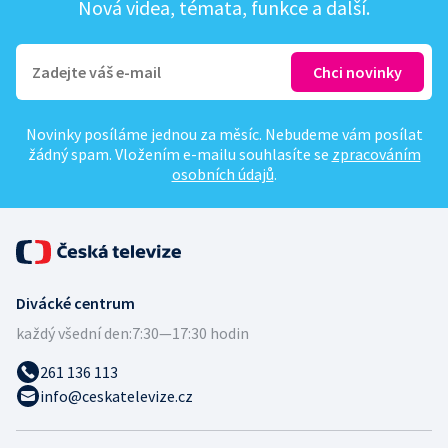
Nová videa, témata, funkce a další.
Novinky posíláme jednou za měsíc. Nebudeme vám posílat
žádný spam. Vložením e-mailu souhlasíte se
zpracováním
osobních údajů
.