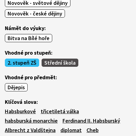
Novověk - světové dějiny
Novověk - české dějiny
Námět do výuky:
Bitva na Bílé hoře
Vhodné pro stupeň:
2. stupeň ZŠ
Střední škola
Vhodné pro předmět:
Dějepis
Klíčová slova:
Habsburkové
třicetiletá válka
habsburská monarchie
Ferdinand II. Habsburský
Albrecht z Valdštejna
diplomat
Cheb