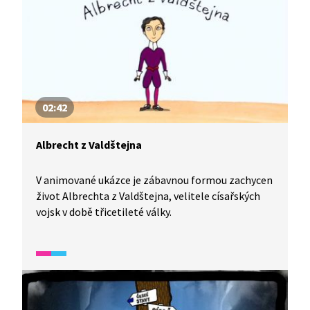
02:42
Albrecht z Valdštejna
V animované ukázce je zábavnou formou zachycen
život Albrechta z Valdštejna, velitele císařských
vojsk v době třicetileté války.