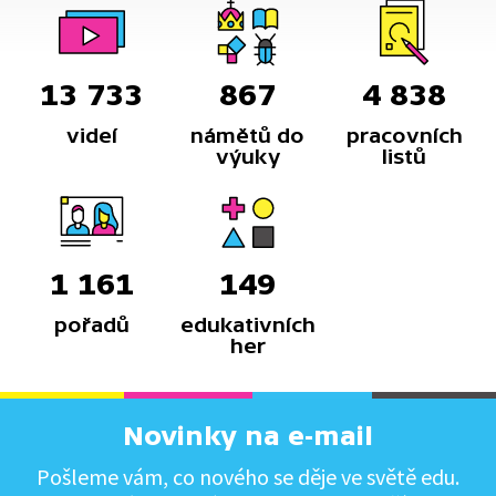
13 733
867
4 838
videí
námětů do
pracovních
výuky
listů
1 161
149
pořadů
edukativních
her
Novinky na e-mail
Pošleme vám, co nového se děje ve světě edu.