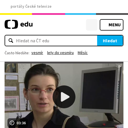
portály České televize
MENU
Hledat
vesmír
lety do vesmíru
Měsíc
Často hledáte:
03:36