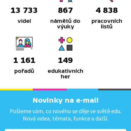
13 733
867
4 838
videí
námětů do
pracovních
výuky
listů
1 161
149
pořadů
edukativních
her
Novinky na e-mail
Pošleme vám, co nového se děje ve světě edu.
Nová videa, témata, funkce a další.