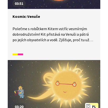
03:51
Kosmix: Venuše
Poleťme s robůtkem Kitem vstříc vesmírným
dobrodružstvím! Kit přistává na Venuši a pátrá
po jejích obyvatelích a vodě. Zjišťuje, proč tu už
voda není i proč je zde takové vedro, a tudíž žádní
Venušané.
03:20
PL