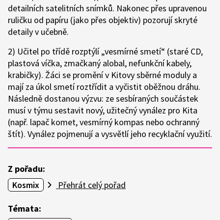
detailních satelitních snímků. Nakonec přes upravenou
ruličku od papíru (jako přes objektiv) pozorují skryté
detaily v učebně.
2) Učitel po třídě rozptýlí „vesmírné smetí“ (staré CD,
plastová víčka, zmačkaný alobal, nefunkční kabely,
krabičky). Žáci se promění v Kitovy sběrné moduly a
mají za úkol smetí roztřídit a vyčistit oběžnou dráhu.
Následně dostanou výzvu: ze sesbíraných součástek
musí v týmu sestavit nový, užitečný vynález pro Kita
(např. lapač komet, vesmírný kompas nebo ochranný
štít). Vynález pojmenují a vysvětlí jeho recyklační využití.
Z pořadu:
Kosmix
Přehrát celý pořad
Témata: