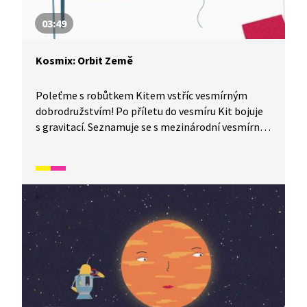
03:49
Kosmix: Orbit Země
Poleťme s robůtkem Kitem vstříc vesmírným
dobrodružstvím! Po příletu do vesmíru Kit bojuje
s gravitací. Seznamuje se s mezinárodní vesmírnou
stanicí a nechává se upravit pro své další vesmírné
výpravy.