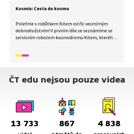
Kosmix: Cesta do kosmu
Poleťme s robůtkem Kitem vstříc vesmírným
dobrodružstvím! V prvním díle se seznámíme se
servisním robotem kosmodromu Kitem, kterého
fascinuje nalezená knížka o vesmíru. Díky ní se
rozhodne přivrtat se na raketu a odletět
do kosmu.
ČT edu nejsou pouze videa
13 733
867
4 838