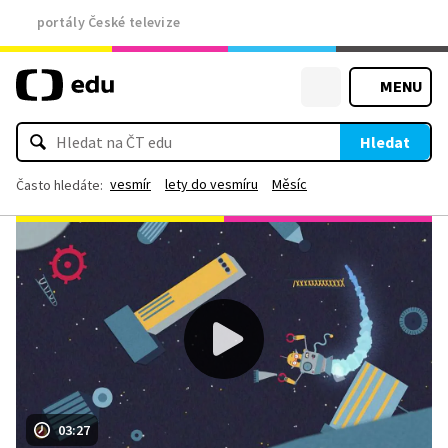
portály České televize
MENU
Hledat
vesmír
lety do vesmíru
Měsíc
Často hledáte:
03:27