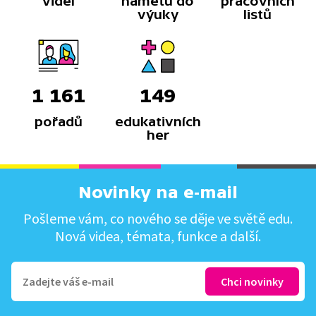
videí
námětů do
pracovních
výuky
listů
1 161
149
pořadů
edukativních
her
Novinky na e-mail
Pošleme vám, co nového se děje ve světě edu.
Nová videa, témata, funkce a další.