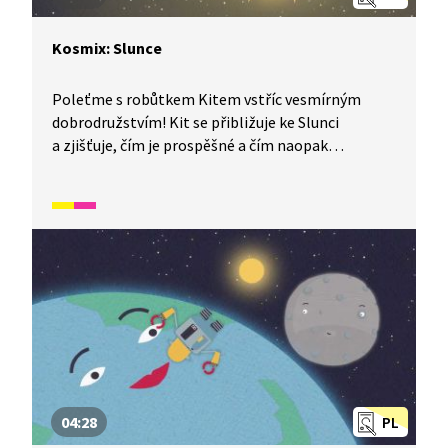
Kosmix: Slunce
Poleťme s robůtkem Kitem vstříc vesmírným
dobrodružstvím! Kit se přibližuje ke Slunci
a zjišťuje, čím je prospěšné a čím naopak
nebezpečné. Hledá způsoby, jak ho dále zkoumat,
setkává se s fotony a zažívá erupce.
04:28
PL