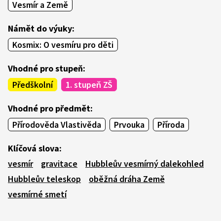
Vesmír a Země
Námět do výuky:
Kosmix: O vesmíru pro děti
Vhodné pro stupeň:
Předškolní
1. stupeň ZŠ
Vhodné pro předmět:
Přírodověda Vlastivěda
Prvouka
Příroda
Klíčová slova:
vesmír
gravitace
Hubbleův vesmírný dalekohled
Hubbleův teleskop
oběžná dráha Země
vesmírné smetí