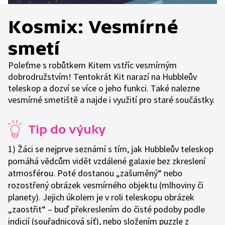
Kosmix: Vesmírné
smetí
Poleťme s robůtkem Kitem vstříc vesmírným
dobrodružstvím! Tentokrát Kit narazí na Hubbleův
teleskop a dozví se více o jeho funkci. Také nalezne
vesmírné smetiště a najde i využití pro staré součástky.
Tip do výuky
1) Žáci se nejprve seznámí s tím, jak Hubbleův teleskop
pomáhá vědcům vidět vzdálené galaxie bez zkreslení
atmosférou. Poté dostanou „zašuměný“ nebo
rozostřený obrázek vesmírného objektu (mlhoviny či
planety). Jejich úkolem je v roli teleskopu obrázek
„zaostřit“ – buď překreslením do čisté podoby podle
indicií (souřadnicová síť), nebo složením puzzle z