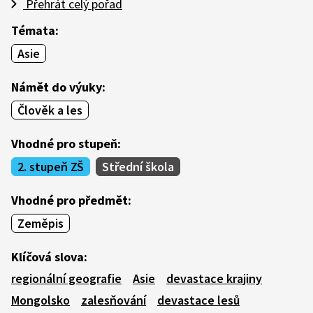
Přehrát celý pořad
Témata:
Asie
Námět do výuky:
Člověk a les
Vhodné pro stupeň:
2. stupeň ZŠ
Střední škola
Vhodné pro předmět:
Zeměpis
Klíčová slova:
regionální geografie
Asie
devastace krajiny
Mongolsko
zalesňování
devastace lesů