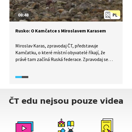
08:48
PL
Rusko: O Kamčatce s Miroslavem Karasem
Miroslav Karas, zpravodaj ČT, představuje
Kamčatku, o které místní obyvatelé říkají, že
právě tam začíná Ruská federace. Zpravodaj se
s námi podělí o zážitky z výstupu na jednu
z mnoha kamčatských sopek, z návštěvy Medvědí
zátoky a z výpravy do oblasti s termálními
prameny v okolí aktivních i vyhaslých sopek.
ČT edu nejsou pouze videa