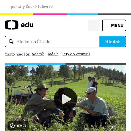
portály České televize
MENU
Hledat
vesmír
Měsíc
lety do vesmíru
Často hledáte:
07:27