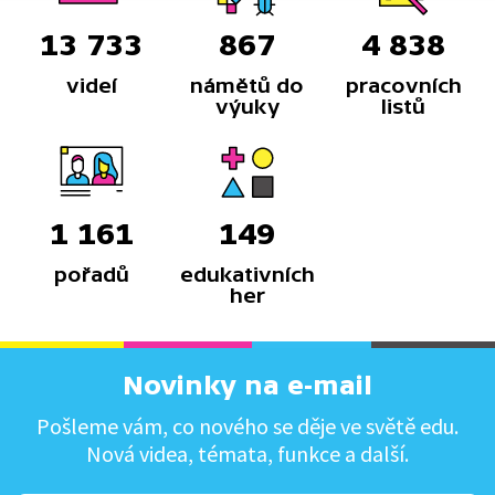
13 733
867
4 838
videí
námětů do
pracovních
výuky
listů
1 161
149
pořadů
edukativních
her
Novinky na e-mail
Pošleme vám, co nového se děje ve světě edu.
Nová videa, témata, funkce a další.