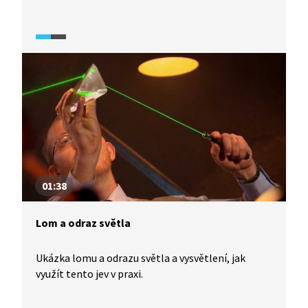
světlo? Jakou rychlostí se šíří světlo ve vakuu? Čím
je tvořeno optické prostředí? Jak je definovaný
zákon odrazu? Na čem závisí barva povrchu látek?
Pojďte si s námi vyzkoušet, co všechno víte
a nevíte o světle.
01:38
Lom a odraz světla
Ukázka lomu a odrazu světla a vysvětlení, jak
využít tento jev v praxi.