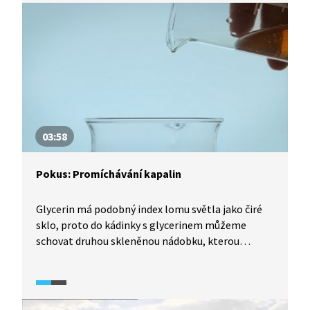
na to!
03:58
Pokus: Promíchávání kapalin
Glycerin má podobný index lomu světla jako čiré
sklo, proto do kádinky s glycerinem můžeme
schovat druhou skleněnou nádobku, kterou
najednou nevidíme. Pokud ji chceme zviditelnit,
přidáme do ní kapalinu o odlišném indexu lomu
a větší hustotě. Co ovlivňuje promíchání dvou
stejných kapalin? Při stejné teplotě se různě