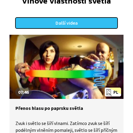
Vlnové vlastnosti světla
na měření rychlosti větru. Rychlost letu letadla se
měří pomocí Pitotovy trubice.
Další videa
07:46
PL
Přenos hlasu po paprsku světla
Zvuk i světlo se šíří vlnami. Zatímco zvuk se šíří
podélným vlněním pomaleji, světlo se šíří příčným