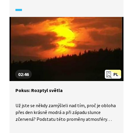
02:46
PL
Pokus: Rozptyl světla
Už jste se někdy zamýšleli nad tím, proč je obloha
přes den krásně modrá a při západu slunce
zčervená? Podstatu této proměny atmosféry
Země vám objasní Michael ve svém pokusu. Pokud
si jej budete chtít zopakovat, budete potřebovat