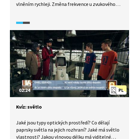
vlněním rychleji. Změna frekvence u zvukového
vlnění určuje výšku tónu a u světelného vlnění
barvu světla. Přestože se jedná o rozdílné typy
vlnění, je možné použít světlo k přenosu zvuku.
02:24
PL
Kvíz: světlo
Jaké jsou typy optických prostředí? Co dělají
paprsky světla na jejich rozhraní? Jaké má světlo
vlastnosti? Jakou vlnovou délku má viditelné