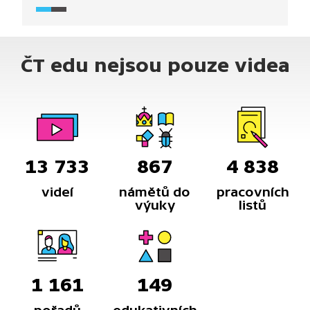
pouze malé akvárium s vodou, půl šálku mléka
a silnější zdroj bílého světla. Za touto záhadou
stojí jev zvaný rozptyl světla.
ČT edu nejsou pouze videa
13 733
867
4 838
videí
námětů do
pracovních
výuky
listů
1 161
149