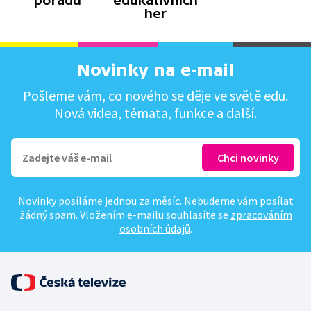
pořadů
edukativních
her
Novinky na e-mail
Pošleme vám, co nového se děje ve světě edu.
Nová videa, témata, funkce a další.
Novinky posíláme jednou za měsíc. Nebudeme vám posílat
žádný spam. Vložením e-mailu souhlasíte se
zpracováním
osobních údajů
.