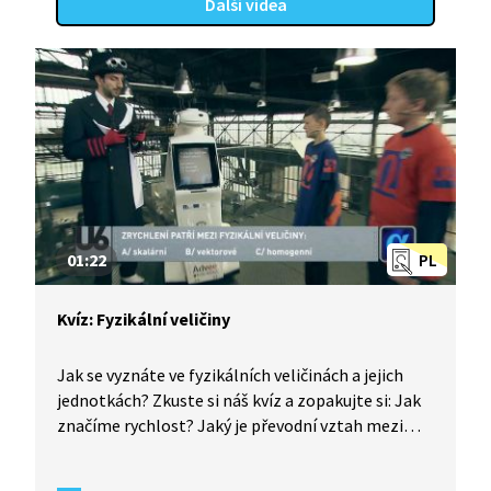
Další videa
01:22
PL
Kvíz: Fyzikální veličiny
Jak se vyznáte ve fyzikálních veličinách a jejich
jednotkách? Zkuste si náš kvíz a zopakujte si: Jak
značíme rychlost? Jaký je převodní vztah mezi
m/s a km/h? Mezi jaké fyzikální veličiny patří
zrychlení?