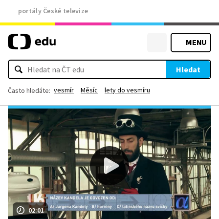
portály České televize
MENU
Hledat
vesmír
Měsíc
lety do vesmíru
Často hledáte:
02:01