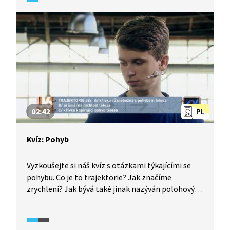
02:42
PL
Kvíz: Pohyb
Vyzkoušejte si náš kvíz s otázkami týkajícími se
pohybu. Co je to trajektorie? Jak značíme
zrychlení? Jak bývá také jinak nazýván polohový
vektor? Jaké jsou druhy pohybu podle trajektorie?
Čím se zabývá dynamika? Je hybnost vektorová
veličina? Kolik je základních jednotek SI? Pojďme