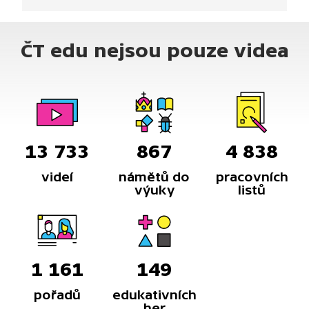
ČT edu nejsou pouze videa
13 733
867
4 838
videí
námětů do
pracovních
výuky
listů
1 161
149
pořadů
edukativních
her