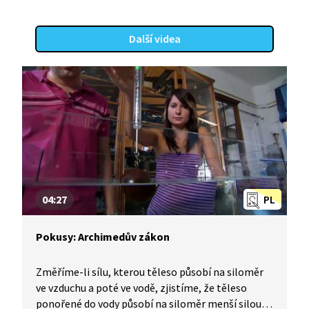
Další videa
04:27
PL
Pokusy: Archimedův zákon
Změříme-li sílu, kterou těleso působí na siloměr
ve vzduchu a poté ve vodě, zjistíme, že těleso
ponořené do vody působí na siloměr menší silou