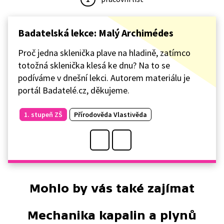
Badatelská lekce: Malý Archimédes
Proč jedna sklenička plave na hladině, zatímco
totožná sklenička klesá ke dnu? Na to se
podíváme v dnešní lekci. Autorem materiálu je
portál Badatelé.cz, děkujeme.
1. stupeň ZŠ
Přírodověda Vlastivěda
Mohlo by vás také zajímat
Mechanika kapalin a plynů