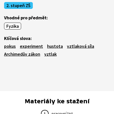
2. stupeň ZŠ
Vhodné pro předmět:
Fyzika
Klíčová slova:
pokus
experiment
hustota
vztlaková síla
Archimedův zákon
vztlak
Materiály ke stažení
1
pracovní list