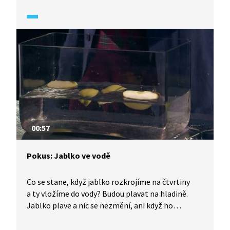
Experimentálně jsme ověřili fungování
Archimédova zákona.
00:57
Pokus: Jablko ve vodě
Co se stane, když jablko rozkrojíme na čtvrtiny
a ty vložíme do vody? Budou plavat na hladině.
Jablko plave a nic se nezmění, ani když ho
rozkrojíme. Nerozhoduje totiž jeho tvar, ale
měrná hmotnost.