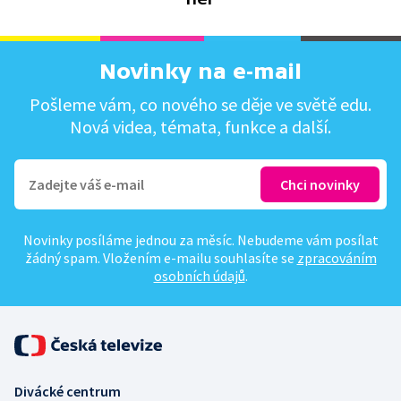
Novinky na e-mail
Pošleme vám, co nového se děje ve světě edu.
Nová videa, témata, funkce a další.
Novinky posíláme jednou za měsíc. Nebudeme vám posílat
žádný spam. Vložením e-mailu souhlasíte se
zpracováním
osobních údajů
.