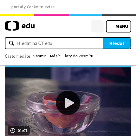
portály České televize
MENU
Hledat
vesmír
Měsíc
lety do vesmíru
Často hledáte:
01:07