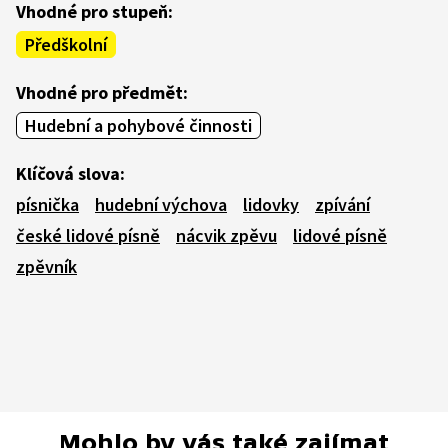
Vhodné pro stupeň:
Předškolní
Vhodné pro předmět:
Hudební a pohybové činnosti
Klíčová slova:
písnička
hudební výchova
lidovky
zpívání
české lidové písně
nácvik zpěvu
lidové písně
zpěvník
Mohlo by vás také zajímat