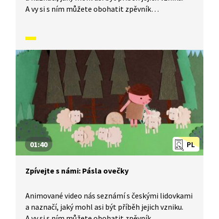
A vy si s ním můžete obohatit zpěvník
o nesmrtelné české písničky, které znají celé
generace malých i velkých zpěváků. Dnes se
naučíme písničku Kuku, kuku.
01:40
PL
Zpívejte s námi: Pásla ovečky
Animované video nás seznámí s českými lidovkami
a naznačí, jaký mohl asi být příběh jejich vzniku.
A vy si s ním můžete obohatit zpěvník