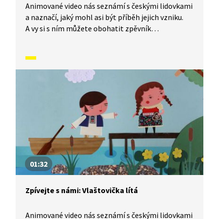
Animované video nás seznámí s českými lidovkami
a naznačí, jaký mohl asi být příběh jejich vzniku.
A vy si s ním můžete obohatit zpěvník
o nesmrtelné české písničky, které znají celé
generace malých i velkých zpěváků. Dnes se
naučíme písničku Pásla ovečky.
01:32
Zpívejte s námi: Vlaštovička lítá
Animované video nás seznámí s českými lidovkami