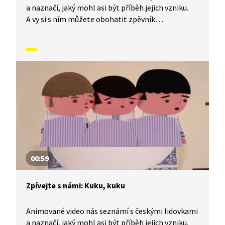
a naznačí, jaký mohl asi být příběh jejich vzniku.
A vy si s ním můžete obohatit zpěvník
o nesmrtelné české písničky, které znají celé
generace malých i velkých zpěváků. Dnes se
naučíme písničku Vlaštovička lítá.
00:59
Zpívejte s námi: Kuku, kuku
Animované video nás seznámí s českými lidovkami
a naznačí, jaký mohl asi být příběh jejich vzniku.