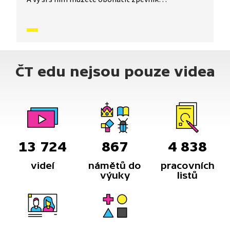
o nesmrtelné české písničky, které znají celé
generace malých i velkých zpěváků. Dnes se
naučíme písničku Pásla ovečky.
ČT edu nejsou pouze videa
13 724
867
4 838
videí
námětů do
pracovních
výuky
listů