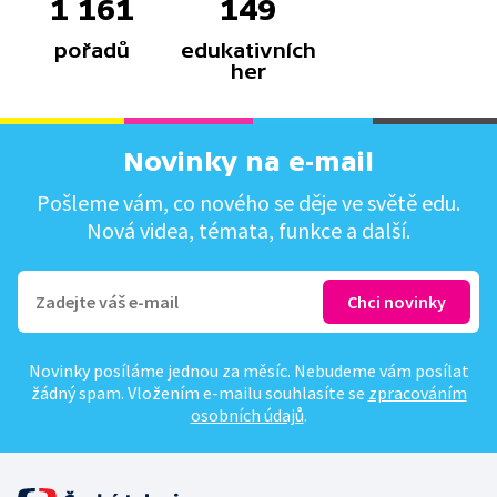
1 161
149
pořadů
edukativních
her
Novinky na e-mail
Pošleme vám, co nového se děje ve světě edu.
Nová videa, témata, funkce a další.
Novinky posíláme jednou za měsíc. Nebudeme vám posílat
žádný spam. Vložením e-mailu souhlasíte se
zpracováním
osobních údajů
.