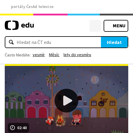
portály České televize
MENU
Hledat
vesmír
Měsíc
lety do vesmíru
Často hledáte:
02:40