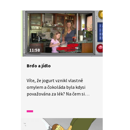
11:58
Brďo a jídlo
Víte, že jogurt vznikl vlastně
omylem a čokoláda byla kdysi
považována za lék? Na čem si
pochutnávali lovci a sběrači nebo
proč v Indii nejedí hovězí maso?
Kdo je vegetarián, co je to obezita
a jak se připravují palačinky? Máte
svoje oblíbené jídlo? Tak začněte