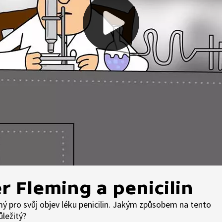
r Fleming a penicilin
ý pro svůj objev léku penicilin. Jakým způsobem na tento
ůležitý?