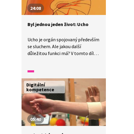
24:08
Byl jednou jeden život: Ucho
Ucho je orgán spojovaný především
se sluchem. Ale jakou další
důležitou funkci má? V tomto díle
známého francouzského
animovaného seriálu se dozvíme
také to, co je to zvuk, jak je
zachytáván, čím se přenáší a šíří
Digitální
a jaké nemoci či nebezpečí uchu
kompetence
či sluchu hrozí.
05:40