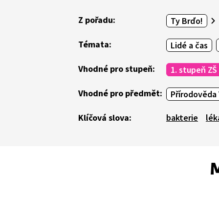
Z pořadu:
Ty Brďo!
Témata:
Lidé a čas
Vhodné pro stupeň:
1. stupeň ZŠ
Vhodné pro předmět:
Přírodověda 
Klíčová slova:
bakterie
lék
M