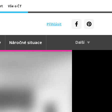
rt
Vše o ČT
Přihlásit
y
Náročné situace
Další