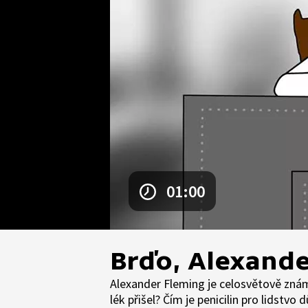
01:00
Brďo, Alexande
Alexander Fleming je celosvětově znám
lék přišel? Čím je penicilin pro lidstvo d