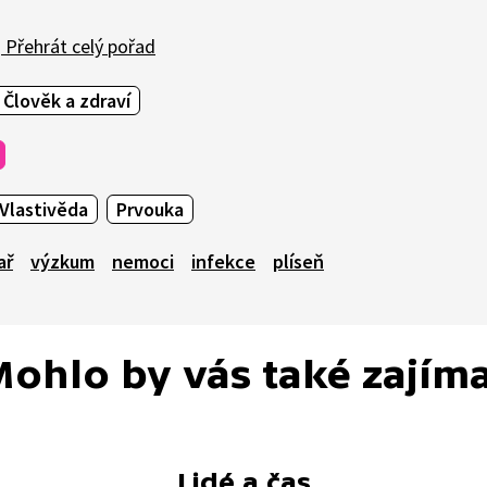
Přehrát celý pořad
Člověk a zdraví
Vlastivěda
Prvouka
ař
výzkum
nemoci
infekce
plíseň
ohlo by vás také zajím
Lidé a čas