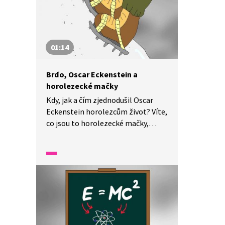
s Brďem zkoumat.
01:14
Brďo, Oscar Eckenstein a
horolezecké mačky
Kdy, jak a čím zjednodušil Oscar
Eckenstein horolezcům život? Víte,
co jsou to horolezecké mačky,
k čemu slouží a jak se používají?
Podívejte se s námi.