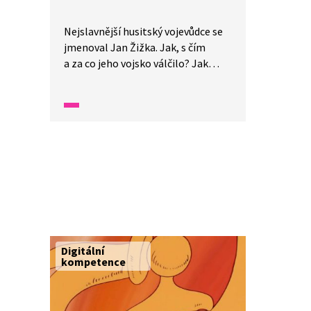
Nejslavnější husitský vojevůdce se
jmenoval Jan Žižka. Jak, s čím
a za co jeho vojsko válčilo? Jak
vojevůdce obelstil své nepřátele
poblíž Sudoměře? A jak přišel
o zrak? Poslouchejte vyprávění
ze Starých pověstí českých, které je
tlumočeno do znakového jazyka.
Digitální
kompetence