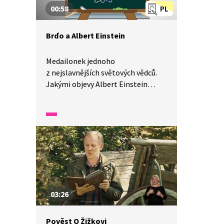
00:58
PL
Brďo a Albert Einstein
Medailonek jednoho
z nejslavnějších světových vědců.
Jakými objevy Albert Einstein
obohatil lidstvo? A jak dopadlo
zkoumání jeho mozku? Podívejte
se s námi.
03:26
Pověst O Žižkovi