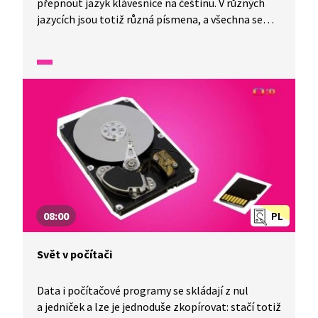
přepnout jazyk klávesnice na češtinu. V různých
jazycích jsou totiž různá písmena, a všechna se
na jednu klávesnici nevejdou. To, aby se
po stisknutí klávesy napsalo na obrazovku
správné písmeno podle nastaveného jazyka,
zařizuje ovladač klávesnice.
08:00
PL
Svět v počítači
Data i počítačové programy se skládají z nul
a jedniček a lze je jednoduše zkopírovat: stačí totiž