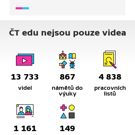
ČT edu nejsou pouze videa
13 733
867
4 838
videí
námětů do
pracovních
výuky
listů
1 161
149