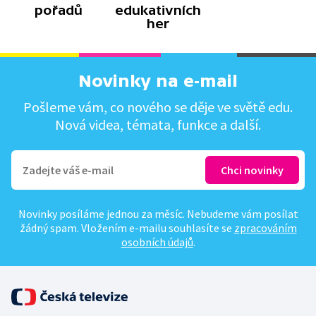
pořadů
edukativních
her
Novinky na e-mail
Pošleme vám, co nového se děje ve světě edu.
Nová videa, témata, funkce a další.
Novinky posíláme jednou za měsíc. Nebudeme vám posílat
žádný spam. Vložením e-mailu souhlasíte se
zpracováním
osobních údajů
.