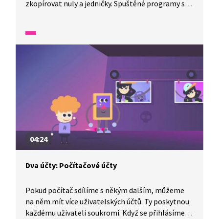
zkopírovat nuly a jedničky. Spuštěné programy se
nachází v paměti RAM neboli operační paměti.
Paměť RAM potřebuje ke svému fungování
elektřinu, zatímco na disku nebo paměťové kartě
mohou data zůstat i bez elektřiny. Mnoho zařízení
kolem nás obsahuje skryté počítače, třeba auta
nebo chytré ledničky.
04:24
Dva účty: Počítačové účty
Pokud počítač sdílíme s někým dalším, můžeme
na něm mít více uživatelských účtů. Ty poskytnou
každému uživateli soukromí. Když se přihlásíme