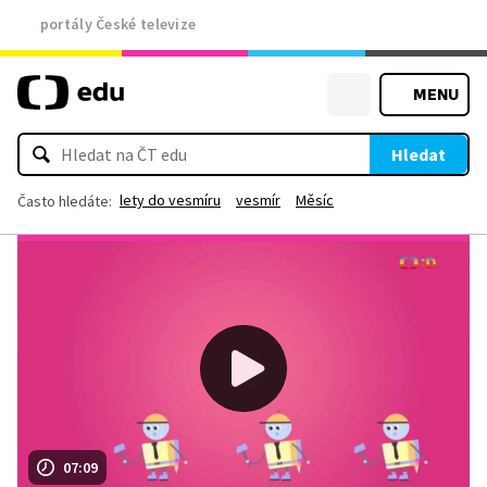
portály České televize
MENU
Hledat
lety do vesmíru
vesmír
Měsíc
Často hledáte:
07:09