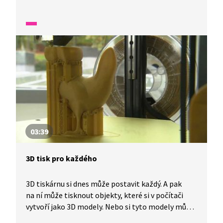
ke svému účtu, spouštíme si vlastní kopie
programů. Když odcházíme, nezapomeneme se
odhlásit. Pokradmu sledovat, co si kdo na svém
účtu spustil a co na počítači provádí, to se opravdu
nedělá.
03:39
3D tisk pro každého
3D tiskárnu si dnes může postavit každý. A pak
na ní může tisknout objekty, které si v počítači
vytvoří jako 3D modely. Nebo si tyto modely může
stáhnout z internetu.