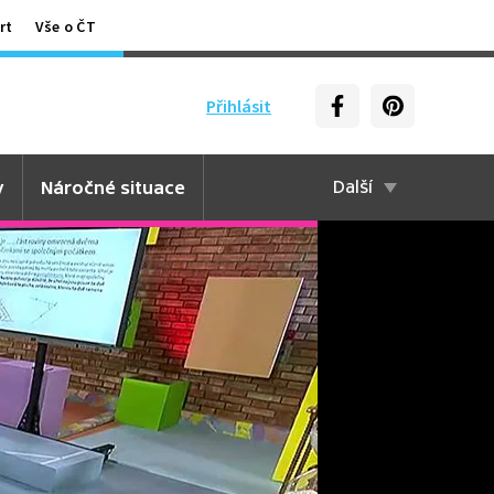
rt
Vše o ČT
Přihlásit
y
Náročné situace
Další