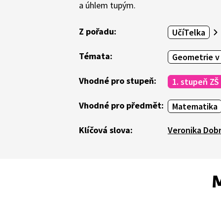
a úhlem tupým.
Z pořadu:
UčíTelka
Témata:
Geometrie v
Vhodné pro stupeň:
1. stupeň ZŠ
Vhodné pro předmět:
Matematika
Klíčová slova:
Veronika Dob
M