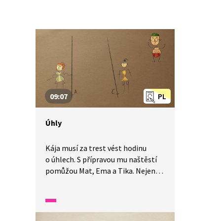
09:07
PL
Úhly
Kája musí za trest vést hodinu
o úhlech. S přípravou mu naštěstí
pomůžou Mat, Ema a Tika. Nejen,
že mu názorně popíší stavbu
i značení úhlů v rovině, ale poučí ho
také o pojmech přímka,
polopřímka, přímý úhel, nulový