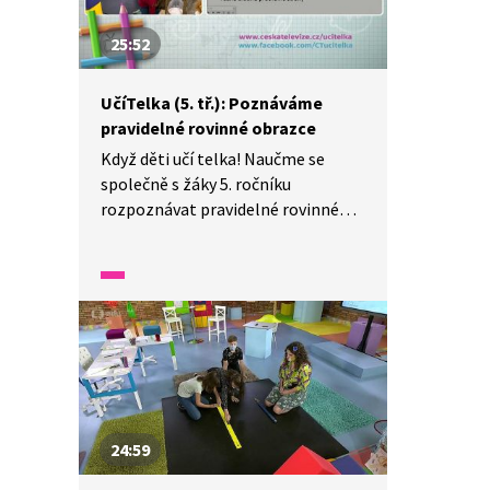
25:52
UčíTelka (5. tř.): Poznáváme
pravidelné rovinné obrazce
Když děti učí telka! Naučme se
společně s žáky 5. ročníku
rozpoznávat pravidelné rovinné
obrazce podle jejich vlastností.
Nejprve se je pokusíme určit
a zároveň vymodelovat. Pak si
zahrajeme hru „Kdo jsem?“ Určitě
vás bude bavit.
24:59