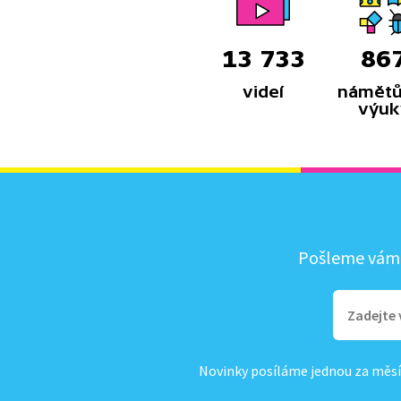
13 733
86
videí
námětů
výuk
Pošleme vám, 
Novinky posíláme jednou za měsí