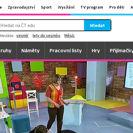
e
Zpravodajství
Sport
iVysílání
TV program
Pro děti
A
Hledat
vesmír
lety do vesmíru
Měsíc
hledáte:
ruhy
Náměty
Pracovní listy
Hry
Přijímačk