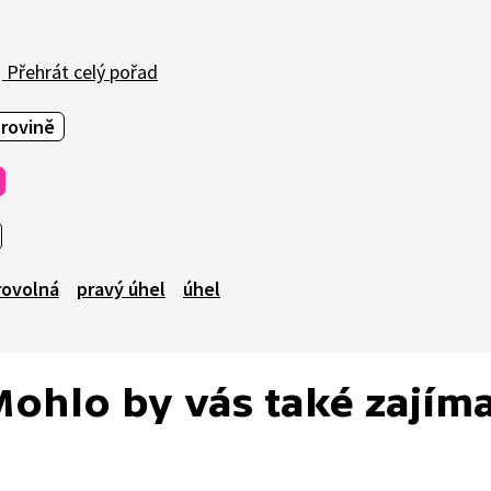
Přehrát celý pořad
 rovině
rovolná
pravý úhel
úhel
ohlo by vás také zajím