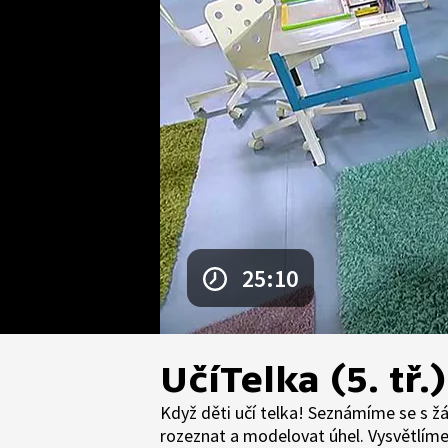
25:10
UčíTelka (5. tř.
Když děti učí telka! Seznámíme se s ž
rozeznat a modelovat úhel. Vysvětlíme