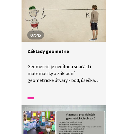
úhel, vrchol úhlu a ramena úhlu.
Nakonec mu také ukážou, jak
pomocí hodinových ručiček určit
velikost úhlu.
07:45
Základy geometrie
Geometrie je nedílnou součástí
matematiky a základní
geometrické útvary - bod, úsečka
a přímka - nás obklopují ze všech
stran. To se snaží Kájovi vysvětlit
jeho kamarádi a tatínek.
Na jednoduchých modelech
různých staveb se pak společně
seznamí i s úhly a objasní si rozdíl
mezi kružnicí a kruhem.