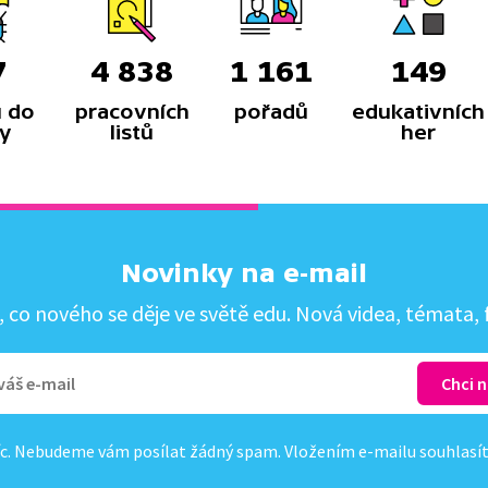
7
4 838
1 161
149
 do
pracovních
pořadů
edukativních
y
listů
her
Novinky na e-mail
co nového se děje ve světě edu. Nová videa, témata, f
c. Nebudeme vám posílat žádný spam. Vložením e-mailu souhlasí