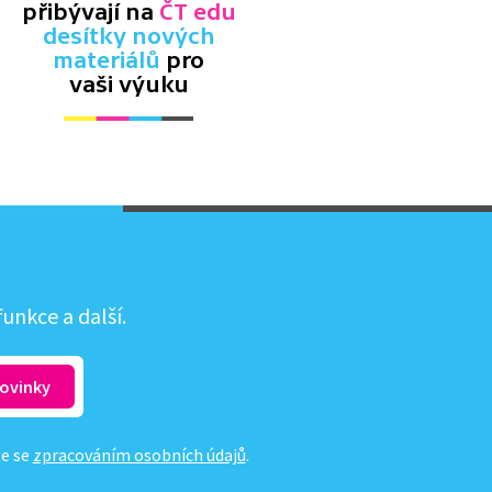
přibývají na
ČT edu
desítky nových
materiálů
pro
vaši výuku
unkce a další.
te se
zpracováním osobních údajů
.