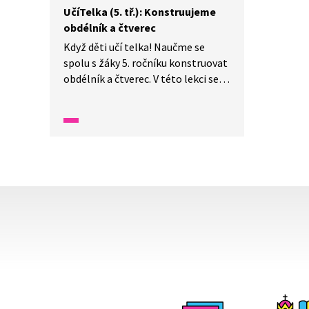
UčíTelka (5. tř.): Konstruujeme
obdélník a čtverec
Když děti učí telka! Naučme se
spolu s žáky 5. ročníku konstruovat
obdélník a čtverec. V této lekci se
naučíme zapsat postup rýsování
čtverce i obdélníku. A konstruovat
čtverec a obdélník za pomoci
kružítka i trojúhelníku s ryskou.