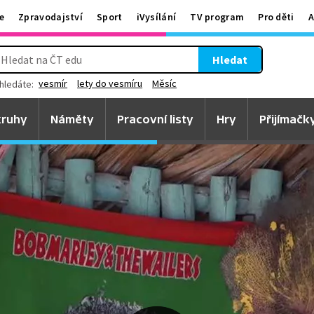
e
Zpravodajství
Sport
iVysílání
TV program
Pro děti
A
Hledat
vesmír
lety do vesmíru
Měsíc
hledáte:
ruhy
Náměty
Pracovní listy
Hry
Přijímačk