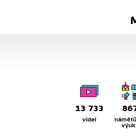
M
13 733
86
videí
námětů
výuk