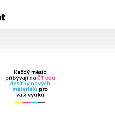
at
Každý měsíc
přibývají na
ČT edu
desítky nových
materiálů
pro
vaši výuku