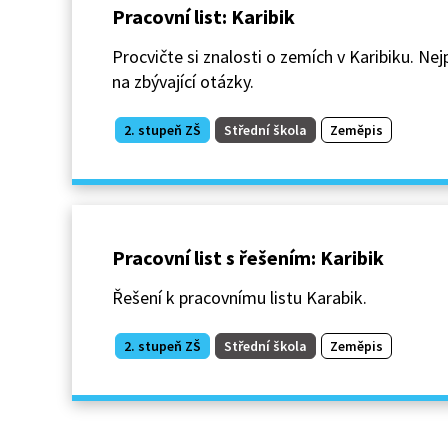
Pracovní list: Karibik
Procvičte si znalosti o zemích v Karibiku. Ne
na zbývající otázky.
2. stupeň ZŠ
Střední škola
Zeměpis
Pracovní list s řešením: Karibik
Řešení k pracovnímu listu Karabik.
2. stupeň ZŠ
Střední škola
Zeměpis