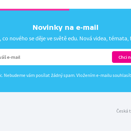
Novinky na e-mail
co nového se děje ve světě edu. Nová videa, témata, f
c. Nebudeme vám posílat žádný spam. Vložením e-mailu souhlasí