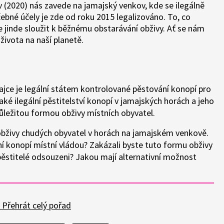
 (2020) nás zavede na jamajský venkov, kde se ilegálně
éčebné účely je zde od roku 2015 legalizováno. To, co
 jinde sloužit k běžnému obstarávání obživy. Ať se nám
 života na naší planetě.
majce je legální státem kontrolované pěstování konopí pro
také ilegální pěstitelství konopí v jamajských horách a jeho
ůležitou formou obživy místních obyvatel.
obživy chudých obyvatel v horách na jamajském venkově.
ní konopí místní vládou? Zakázali byste tuto formu obživy
pěstitelé odsouzeni? Jakou mají alternativní možnost
Přehrát celý pořad