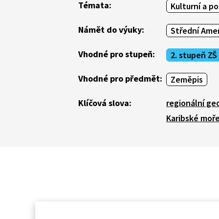
Témata:
Kulturní a po
Námět do výuky:
Střední Ame
Vhodné pro stupeň:
2. stupeň ZŠ
Vhodné pro předmět:
Zeměpis
Klíčová slova:
regionální ge
Karibské moř