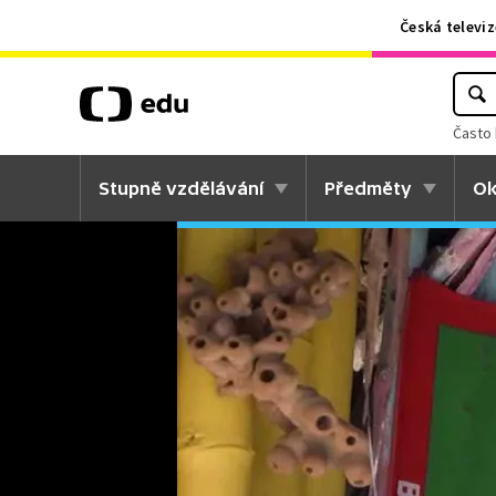
Česká televiz
Často 
Stupně vzdělávání
Předměty
Ok