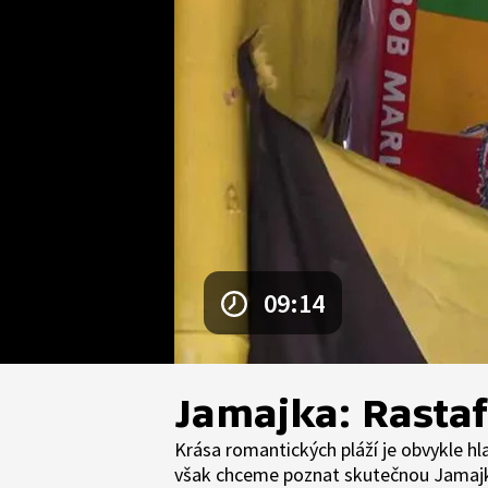
09:14
Jamajka: Rastaf
Krása romantických pláží je obvykle h
však chceme poznat skutečnou Jamajku s