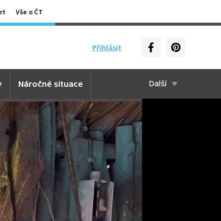
rt
Vše o ČT
Přihlásit
y
Náročné situace
Další