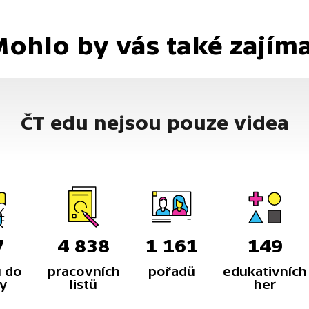
ohlo by vás také zajím
ČT edu nejsou pouze videa
7
4 838
1 161
149
 do
pracovních
pořadů
edukativních
y
listů
her