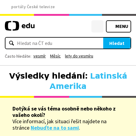
portály České televize
MENU
Hledat
vesmír
Měsíc
lety do vesmíru
Často hledáte:
Výsledky hledání:
Latinská
Amerika
Dotýká se vás téma osobně nebo někoho z
vašeho okolí?
Více informací, jak situaci řešit najdete na
stránce
Nebuďte na to sami
.