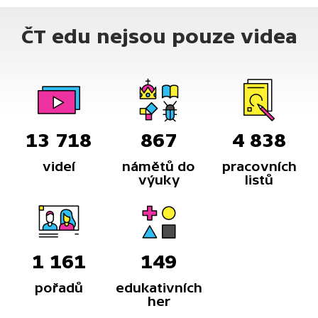
ČT edu nejsou pouze videa
13 718
867
4 838
videí
námětů do
pracovních
výuky
listů
1 161
149
pořadů
edukativních
her