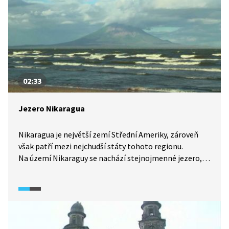
02:33
Jezero Nikaragua
Nikaragua je největší zemí Střední Ameriky, zároveň
však patří mezi nejchudší státy tohoto regionu.
Na území Nikaraguy se nachází stejnojmenné jezero,
vzdálené jen 20 km od Tichého oceánu. Již španělští
kolonizátoři chtěli jezero propojit s oceánem
pro usnadnění lodní dopravy, výstavba Panamského
průplavu však tyto plány narušila. Na propojení jezera
s Pacifikem se znovu začalo pracovat až v roce 2014,
kvůli nákladům ale není jisté, zda bude dokončeno.