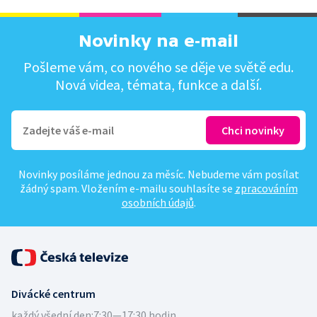
Novinky na e-mail
Pošleme vám, co nového se děje ve světě edu.
Nová videa, témata, funkce a další.
Novinky posíláme jednou za měsíc. Nebudeme vám posílat
žádný spam. Vložením e-mailu souhlasíte se
zpracováním
osobních údajů
.