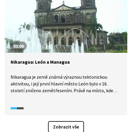
03:06
Nikaragua: León a Managua
Nikaragua je země známá výraznou tektonickou
aktivitou, i její první hlavní město León bylo v 16.
století zničeno zemětřesením. Právě na místo, kde
kdysi toto město stálo, se vydáme jako první. Poté
navštívíme současné hlavní město, Managuu, které
postihla stejná přírodní katastrofa jako León.
Zobrazit vše