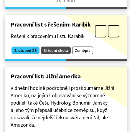
30 minut
Pracovní list s řešením: Karibik
Řešení k pracovnímu listu Karabik.
2. stupeň ZŠ
Střední škola
Zeměpis
Pracovní list: Jižní Amerika
V dnešní hodině podrobněji prozkoumáme Jižní
Ameriku, na jejímž objevování se významně
podíleli také Češi. Hydrolog Bohumír Janský
a jeho tým přepsali učebnice zeměpisu, když
dokázali, že nejdelší řekou světa není Nil, ale
Amazonka.