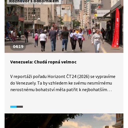
Rozhovor s odborníkem
04:19
Venezuela: Chudá ropná velmoc
V reportáži pořadu Horizont ČT24 (2026) se vypravíme
do Venezuely. Ta by vzhledem ke svému nesmírnému
nerostnému bohatství měla patřit k nejbohatším
zemím na světě. V rozhovoru s Ivanem Pilipem,
ekonomem a expertem na Latinskou Ameriku, se
dozvíme, proč tomu tak není a jaké faktory stojí
za současnou ekonomickou a společenskou krizí země.