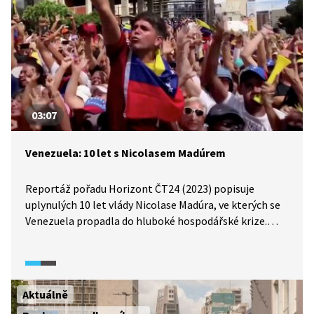
03:07
Venezuela: 10 let s Nicolasem Madúrem
Reportáž pořadu Horizont ČT24 (2023) popisuje
uplynulých 10 let vlády Nicolase Madúra, ve kterých se
Venezuela propadla do hluboké hospodářské krize.
V průběhu této dekády uprchlo ze země více než 7
milionů lidí včetně části opozice, kterou Madúro tvrdě
potírá.
Aktuálně