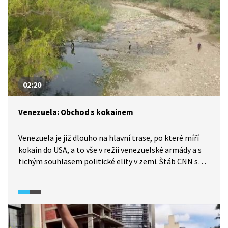
02:20
Venezuela: Obchod s kokainem
Venezuela je již dlouho na hlavní trase, po které míří
kokain do USA, a to vše v režii venezuelské armády a s
tichým souhlasem politické elity v zemi. Štáb CNN se
v roce 2019 vydal po stopách pašeráckých tras ukrytých
hluboko v džungli.