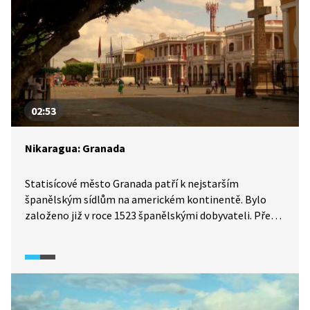
02:53
Nikaragua: Granada
Statisícové město Granada patří k nejstarším
španělským sídlům na americkém kontinentě. Bylo
založeno již v roce 1523 španělskými dobyvateli. Přes
celou řadu ran osudu se město se rychle rozrůstalo díky
výhodné geografické poloze, lodní dopravou bylo totiž
propojeno s Karibským mořem. Později přes Granadu
také vedla nejrychlejší cesta z New Yorku do San
Francisca.