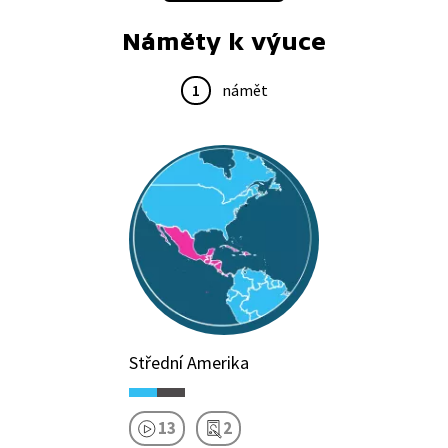
Náměty k výuce
1
námět
Střední Amerika
13
2