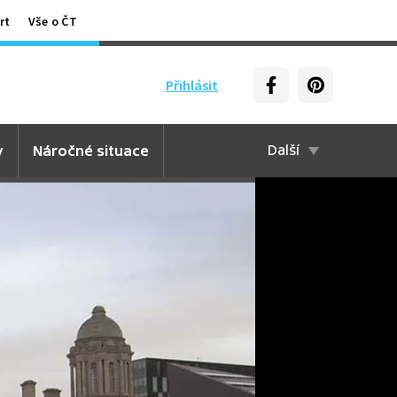
rt
Vše o ČT
Přihlásit
y
Náročné situace
Další