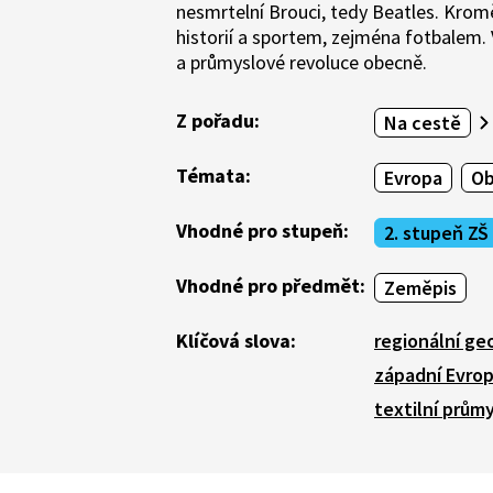
nesmrtelní Brouci, tedy Beatles. Krom
historií a sportem, zejména fotbalem.
a průmyslové revoluce obecně.
Z pořadu:
Na cestě
Témata:
Evropa
Ob
Vhodné pro stupeň:
2. stupeň ZŠ
Vhodné pro předmět:
Zeměpis
Klíčová slova:
regionální ge
západní Evro
textilní průmy