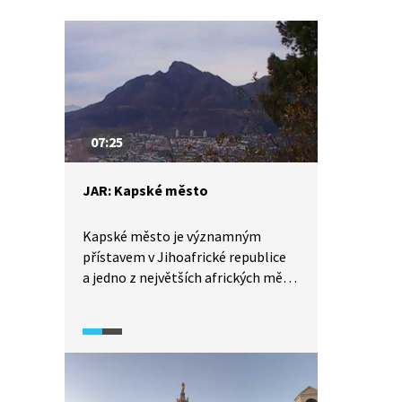
07:25
JAR: Kapské město
Kapské město je významným
přístavem v Jihoafrické republice
a jedno z největších afrických měst.
Díky svým přírodním scenériím
a jedinečnému architektonickému
dědictví bývá také označováno jako
jedno z nejkrásnějších měst světa.
Jednou z nejznámějších přírodních
pozoruhodností Kapského Města je