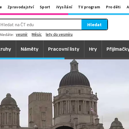
e
Zpravodajství
Sport
iVysílání
TV program
Pro děti
A
Hledat
vesmír
Měsíc
lety do vesmíru
hledáte:
ruhy
Náměty
Pracovní listy
Hry
Přijímačk