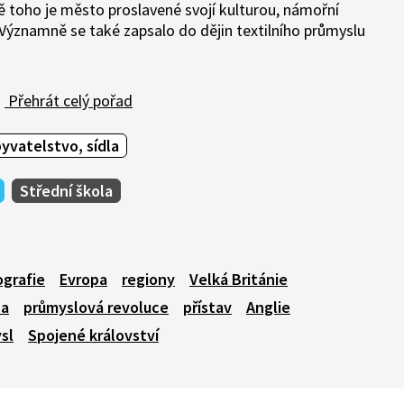
ě toho je město proslavené svojí kulturou, námořní
 Významně se také zapsalo do dějin textilního průmyslu
Přehrát celý pořad
yvatelstvo, sídla
Střední škola
ografie
Evropa
regiony
Velká Británie
pa
průmyslová revoluce
přístav
Anglie
sl
Spojené království