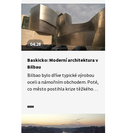
proto mezi obyvateli obou měst
panují antipatie. Přesto toho obě
města mají mnoho společného,
například to jsou důležité přístavy.
04:28
Baskicko: Moderní architektura v
Bilbau
Bilbao bylo dříve typické výrobou
oceli a námořním obchodem. Poté,
co město postihla krize těžkého
průmyslu, byla snaha jej
zatraktivnit pro turisty, čemuž
napomohly futuristické stavby.
Architektonicky zajímavá je budova
Guggenheimova muzea, za zmínku
stojí most přes řeku Nervión nebo