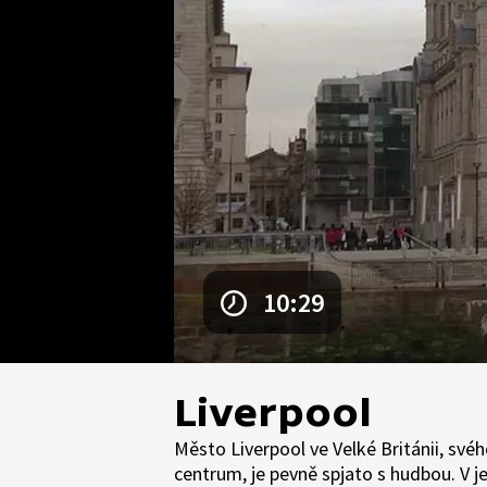
10:29
Liverpool
Město Liverpool ve Velké Británii, své
centrum, je pevně spjato s hudbou. V j