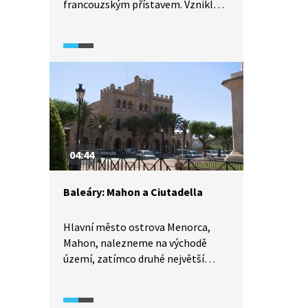
francouzským přístavem. Vzniklo
již během velké řecké kolonizace
kolem roku 600 před naším
letopočtem. Je sídlem regionu
Provence a jedná se bezpochyby
o nejvíce kosmopolitní město celé
Francie. Zároveň si však vysloužilo
nelichotivé označení „město
zločinu“.
04:44
Baleáry: Mahon a Ciutadella
Hlavní město ostrova Menorca,
Mahon, nalezneme na východě
území, zatímco druhé největší
město, Ciutadella, se nachází
na západě. Ciutadella roku 1722
ztratila status hlavního města,