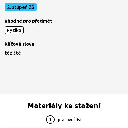
2. stupeň ZŠ
Vhodné pro předmět:
Fyzika
Klíčová slova:
těžiště
Materiály ke stažení
1
pracovní list