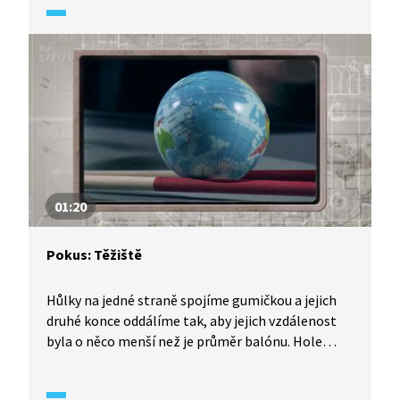
01:20
Pokus: Těžiště
Hůlky na jedné straně spojíme gumičkou a jejich
druhé konce oddálíme tak, aby jejich vzdálenost
byla o něco menší než je průměr balónu. Hole
poté podložíme, aby jejich oddálené konce byly
výše než konce spojené. Co se stane, když na hole