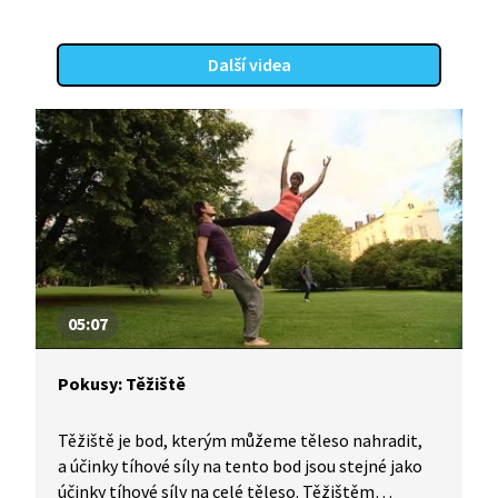
Další videa
05:07
Pokusy: Těžiště
Těžiště je bod, kterým můžeme těleso nahradit,
a účinky tíhové síly na tento bod jsou stejné jako
účinky tíhové síly na celé těleso. Těžištěm