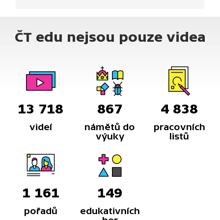
položíme balón? Balón bude stoupat do kopce,
protože se pohybuje směrem ke snižujícímu se
těžišti.
ČT edu nejsou pouze videa
13 718
867
4 838
videí
námětů do
pracovních
výuky
listů
1 161
149
pořadů
edukativních