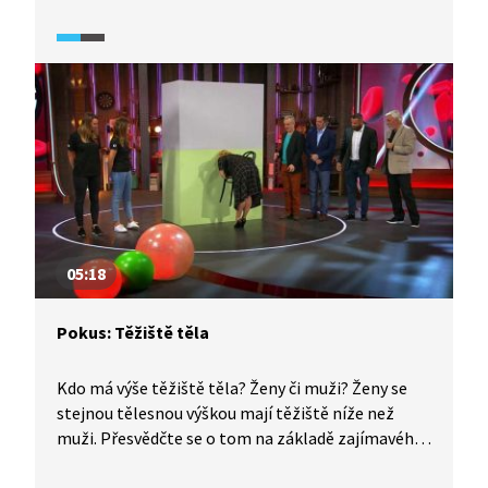
05:18
Pokus: Těžiště těla
Kdo má výše těžiště těla? Ženy či muži? Ženy se
stejnou tělesnou výškou mají těžiště níže než
muži. Přesvědčte se o tom na základě zajímavého
experimentu a klidně si to vyzkoušejte sami doma.