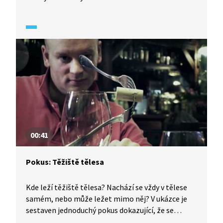
homogenních geometricky symetrických těles je
jejich geometrický střed. U nepravidelných těles
zjistíme těžiště tak, že ho budeme zavěšovat
v různých bodech, a kreslit si na ně svislice
(těžnice). A těžiště se nachází v průsečíku těchto
těžnic. Soustava pevně spojených těles má jedno
společné těžiště. Ukážeme si to na příkladu dvou
lidských těl. U šikmých těles platí pravidlo, že
budou stát do té doby, než se těžiště dostane
mimo podstavu.
00:41
Pokus: Těžiště tělesa
Kde leží těžiště tělesa? Nachází se vždy v tělese
samém, nebo může ležet mimo něj? V ukázce je
sestaven jednoduchý pokus dokazující, že se
těžiště může nacházet i vně tělesa.