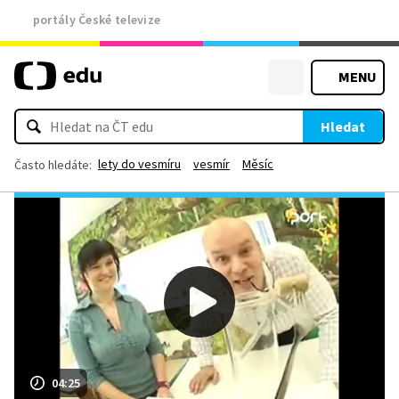
portály České televize
MENU
Hledat
lety do vesmíru
vesmír
Měsíc
Často hledáte:
04:25