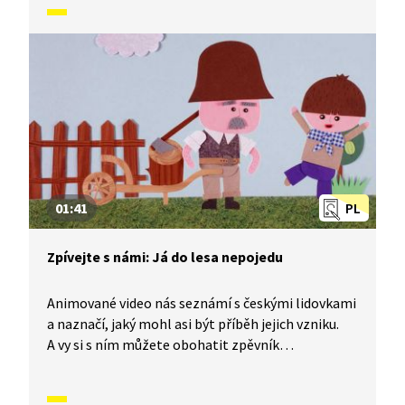
naučíme písničku Když jsem já sloužil.
01:41
PL
Zpívejte s námi: Já do lesa nepojedu
Animované video nás seznámí s českými lidovkami
a naznačí, jaký mohl asi být příběh jejich vzniku.
A vy si s ním můžete obohatit zpěvník
o nesmrtelné české písničky, které znají celé
generace malých i velkých zpěváků. Dnes se