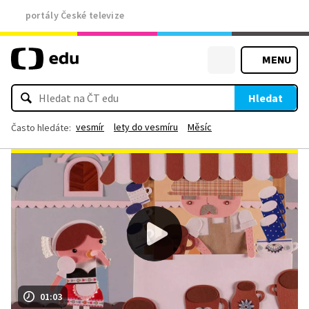
portály České televize
MENU
Hledat
vesmír
lety do vesmíru
Měsíc
Často hledáte:
01:03