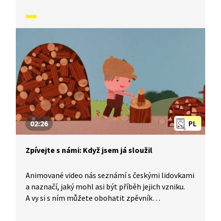
generace malých i velkých zpěváků. Dnes se
naučíme písničku Já mám koně.
02:26
PL
Zpívejte s námi: Když jsem já sloužil
Animované video nás seznámí s českými lidovkami
a naznačí, jaký mohl asi být příběh jejich vzniku.
A vy si s ním můžete obohatit zpěvník
o nesmrtelné české písničky, které znají celé
generace malých i velkých zpěváků. Dnes se