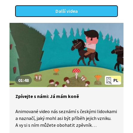
Další videa
01:48
PL
Zpívejte s námi: Já mám koně
Animované video nás seznámí s českými lidovkami
a naznačí, jaký mohl asi být příběh jejich vzniku.
A vy si s ním můžete obohatit zpěvník
o nesmrtelné české písničky, které znají celé