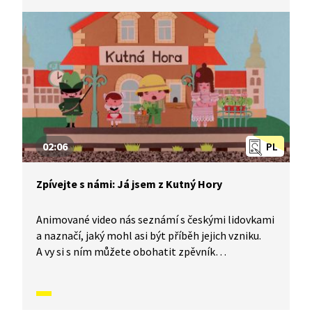
naučíme písničku Já do lesa nepojedu.
02:06
PL
Zpívejte s námi: Já jsem z Kutný Hory
Animované video nás seznámí s českými lidovkami
a naznačí, jaký mohl asi být příběh jejich vzniku.
A vy si s ním můžete obohatit zpěvník
o nesmrtelné české písničky, které znají celé
generace malých i velkých zpěváků. Dnes se
naučíme písničku Já jsem z Kutný Hory.