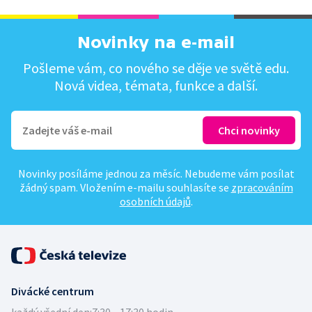
Novinky na e-mail
Pošleme vám, co nového se děje ve světě edu.
Nová videa, témata, funkce a další.
Novinky posíláme jednou za měsíc. Nebudeme vám posílat
žádný spam. Vložením e-mailu souhlasíte se
zpracováním
osobních údajů
.