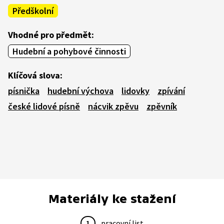
Předškolní
Vhodné pro předmět:
Hudební a pohybové činnosti
Klíčová slova:
písnička
hudební výchova
lidovky
zpívání
české lidové písně
nácvik zpěvu
zpěvník
Materiály ke stažení
1
pracovní list