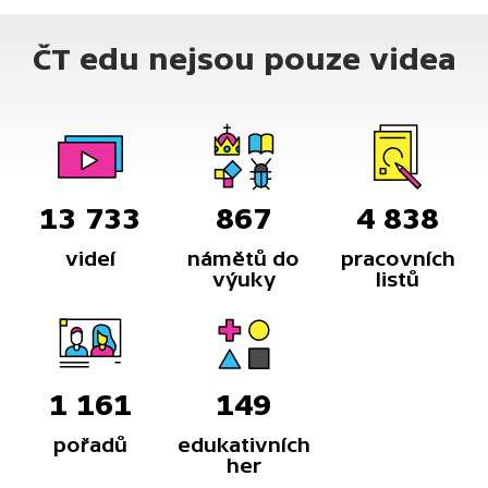
ČT edu nejsou pouze videa
13 733
867
4 838
videí
námětů do
pracovních
výuky
listů
1 161
149
pořadů
edukativních
her