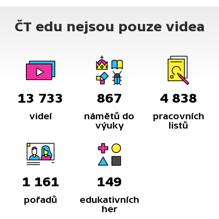
ČT edu nejsou pouze videa
13 733
867
4 838
videí
námětů do
pracovních
výuky
listů
1 161
149
pořadů
edukativních
her