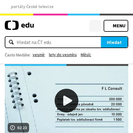
portály České televize
MENU
Hledat
vesmír
lety do vesmíru
Měsíc
Často hledáte:
02:23