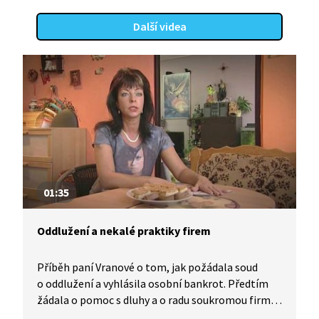
Další videa
01:35
Oddlužení a nekalé praktiky firem
Příběh paní Vranové o tom, jak požádala soud
o oddlužení a vyhlásila osobní bankrot. Předtím
žádala o pomoc s dluhy a o radu soukromou firmu,
která ale využívala nekalé praktiky.