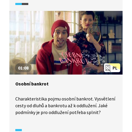
a informování o řešení exekucí a problematice
oddlužení.
01:08
PL
Osobní bankrot
Charakteristika pojmu osobní bankrot. Vysvětlení
cesty od dluhů a bankrotu až k oddlužení. Jaké
podmínky je pro oddlužení potřeba splnit?