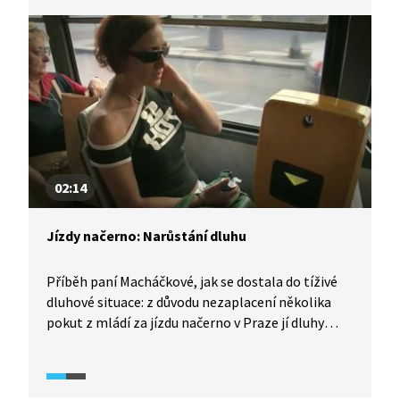
02:14
Jízdy načerno: Narůstání dluhu
Příběh paní Macháčkové, jak se dostala do tíživé
dluhové situace: z důvodu nezaplacení několika
pokut z mládí za jízdu načerno v Praze jí dluhy
u dopravního podniku narostly do astronomické
výše. Paní Macháčková ale popírá, že by jezdila
tolikrát načerno.