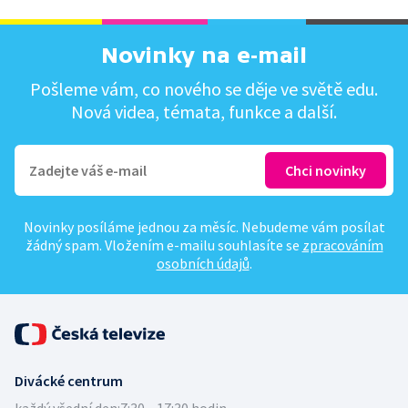
Novinky na e-mail
Pošleme vám, co nového se děje ve světě edu.
Nová videa, témata, funkce a další.
Novinky posíláme jednou za měsíc. Nebudeme vám posílat
žádný spam. Vložením e-mailu souhlasíte se
zpracováním
osobních údajů
.