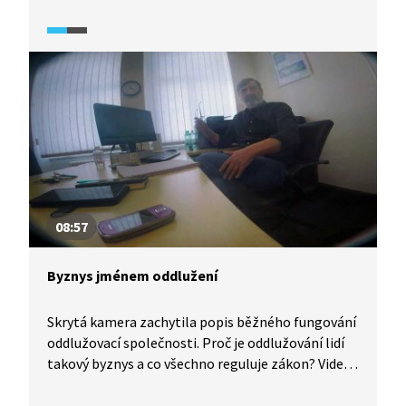
08:57
Byznys jménem oddlužení
Skrytá kamera zachytila popis běžného fungování
oddlužovací společnosti. Proč je oddlužování lidí
takový byznys a co všechno reguluje zákon? Video
je součástí dokumentárního seriálu V exekuci,
jehož cílem je podpora finančního zdraví