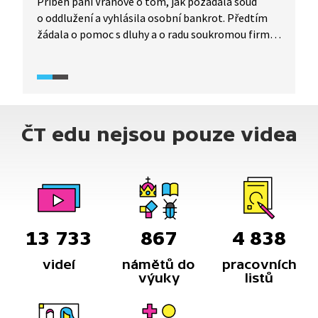
Příběh paní Vranové o tom, jak požádala soud
o oddlužení a vyhlásila osobní bankrot. Předtím
žádala o pomoc s dluhy a o radu soukromou firmu,
která ale využívala nekalé praktiky.
ČT edu nejsou pouze videa
13 733
867
4 838
videí
námětů do
pracovních
výuky
listů