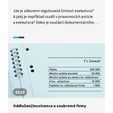
Jak je zákonem regulovaná činnost exekutora?
A jaký je například rozdíl v pravomocích policie
a exekutora? Video je součástí dokumentárního
seriálu V exekuci, jehož cílem je podpora
finančního zdraví a informování o řešení exekucí
a problematice oddlužení.
02:23
Oddlužení/insolvence u soukromé firmy