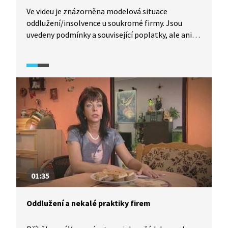
Ve videu je znázorněna modelová situace
oddlužení/insolvence u soukromé firmy. Jsou
uvedeny podmínky a související poplatky, ale ani
jejich splnění a zaplacení nezaručí dlužníkovi, že
k oddlužení opravdu dojde.
01:35
Oddlužení a nekalé praktiky firem