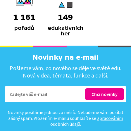
1 161
149
pořadů
edukativních
her
Novinky na e-mail
Pošleme vám, co nového se děje ve světě edu.
Nová videa, témata, funkce a další.
Novinky posíláme jednou za měsíc. Nebudeme vám posílat
žádný spam. Vložením e-mailu souhlasíte se
zpracováním
osobních údajů
.