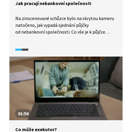
Jak pracují nebankovní společnosti
Na zinscenované schůzce bylo na skrytou kameru
natočeno, jak vypadá sjednání půjčky
od nebankovní společnosti. Co vše je k půjčce
potřeba a komu a proč by neměla být poskytnuta?
Video je součástí dokumentárního seriálu
V exekuci, jehož cílem je podpora finančního zdraví
a informování o řešení exekucí a problematice
oddlužení.
01:56
Co může exekutor?