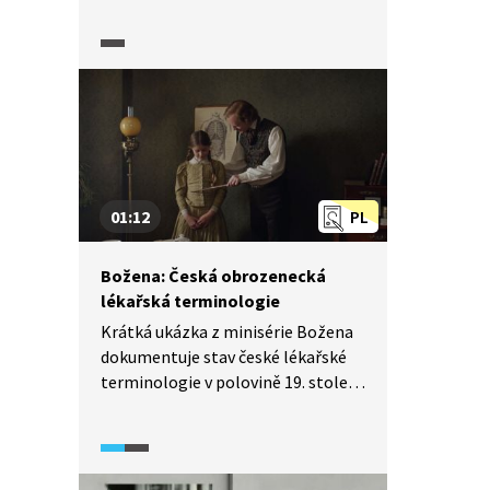
nahlíží jak na svůj život, tak na své
dosavadní dílo.
01:12
PL
Božena: Česká obrozenecká
lékařská terminologie
Krátká ukázka z minisérie Božena
dokumentuje stav české lékařské
terminologie v polovině 19. století,
na jejímž vývoji se podílel i Václav
Staněk, přední představitel
pražské vlastenecké společnosti.
Boženu Němcovou jako českou