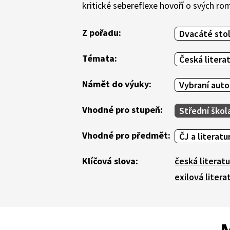
kritické sebereflexe hovoří o svých ro
Z pořadu:
Dvacáté stol
Témata:
Česká litera
Námět do výuky:
Vybraní auto
Vhodné pro stupeň:
Střední škol
Vhodné pro předmět:
ČJ a literatu
Klíčová slova:
česká literatu
exilová litera