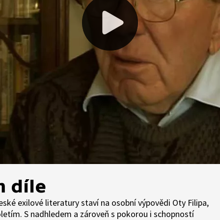
m díle
ké exilové literatury staví na osobní výpovědi Oty Filipa,
oletím. S nadhledem a zároveň s pokorou i schopností