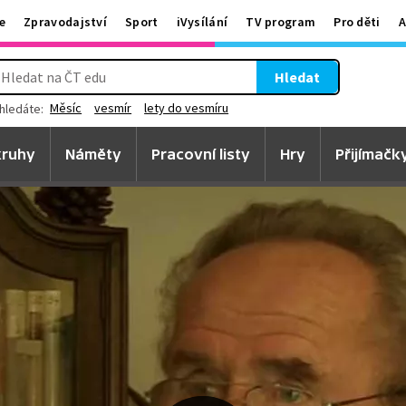
e
Zpravodajství
Sport
iVysílání
TV program
Pro děti
A
Hledat
Měsíc
vesmír
lety do vesmíru
hledáte:
ruhy
Náměty
Pracovní listy
Hry
Přijímačk