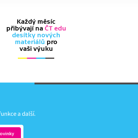
Každý měsíc
přibývají na
ČT edu
desítky nových
materiálů
pro
vaši výuku
unkce a další.