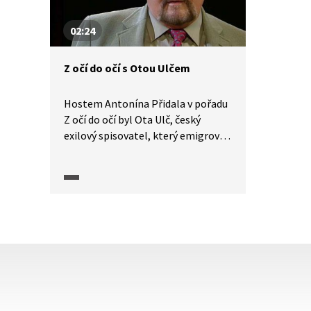
za protektorátu až
do přelomového roku 1989,
02:24
a označil ho za úsek dějin, kterému
nejsme schopni porozumět.
Z očí do očí s Otou Ulčem
Hostem Antonína Přidala v pořadu
Z očí do očí byl Ota Ulč, český
exilový spisovatel, který emigroval
v roce 1959 do Západního Berlína
a později do USA, kde vystudoval
politologii a poté přednášel
na univerzitě. Jeho knihy vycházely
v nakladatelství Škvoreckých '68
Publishers v Torontu, po roce 1989
vydal kolem dvou desítek knih
v České republice.