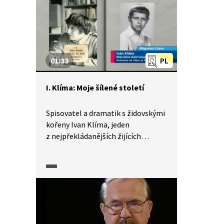
vlastenku vývoj jazyka samozřejmě
zajímal.
01:33
PL
I. Klíma: Moje šílené století
Spisovatel a dramatik s židovskými
kořeny Ivan Klíma, jeden
z nejpřekládanějších žijících
českých autorů, byl roku 2010
nominován na knižní cenu
Magnesia Litera za paměti Moje
šílené století. Popisuje svůj život
ve dvacátém století, které nazval
stoletím "šíleným". Zakusil v něm
dvě diktatury, od dětství