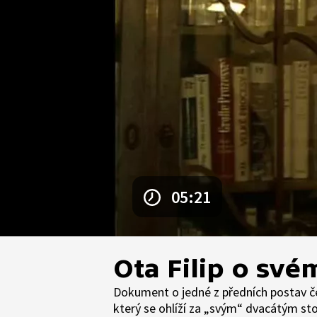
05:21
Ota Filip o své
Dokument o jedné z předních postav čes
který se ohlíží za „svým“ dvacátým st