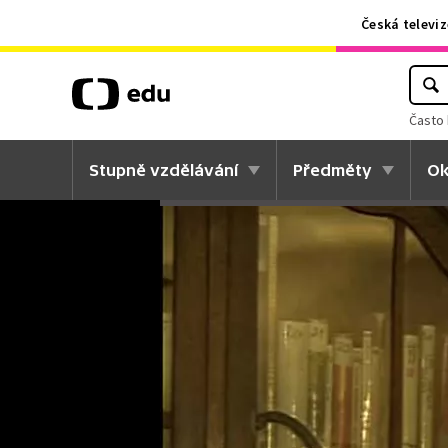
Česká televiz
Často 
Stupně vzdělávání
Předměty
Ok