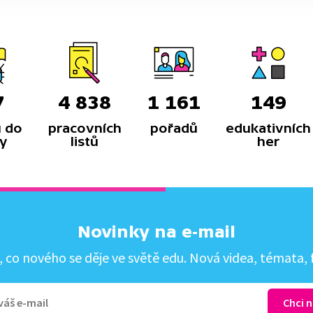
7
4 838
1 161
149
 do
pracovních
pořadů
edukativních
y
listů
her
Novinky na e-mail
co nového se děje ve světě edu. Nová videa, témata, f