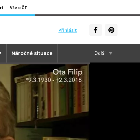
rt
Vše o ČT
Přihlásit
y
Náročné situace
Další