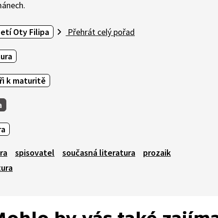
mánech.
etí Oty Filipa
Přehrát celý pořad
tura
ři k maturitě
a
ra
ra
spisovatel
současná literatura
prozaik
tura