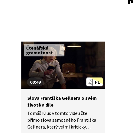
M
Čtenářská
gramotnost
00:49
PL
Slova Františka Gellnera o svém
životě a díle
Tomáš Klus v tomto videu čte
přímo slova samotného Františka
Gellnera, který velmi kriticky