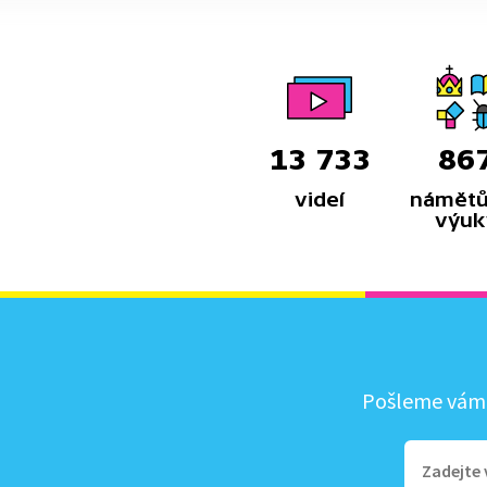
13 733
86
videí
námětů
výuk
Pošleme vám, 