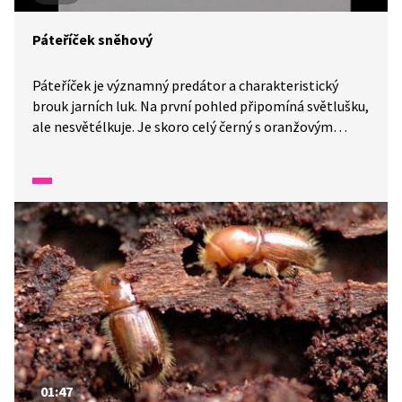
Páteříček sněhový
Páteříček je významný predátor a charakteristický
brouk jarních luk. Na první pohled připomíná světlušku,
ale nesvětélkuje. Je skoro celý černý s oranžovým
štítem. Své jméno dostal podle toho, že má ve zvyku
vylézat brzy zjara i na sníh.
01:47