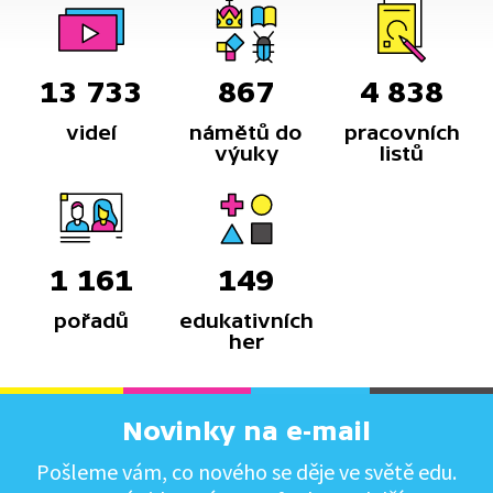
13 733
867
4 838
videí
námětů do
pracovních
výuky
listů
1 161
149
pořadů
edukativních
her
Novinky na e-mail
Pošleme vám, co nového se děje ve světě edu.