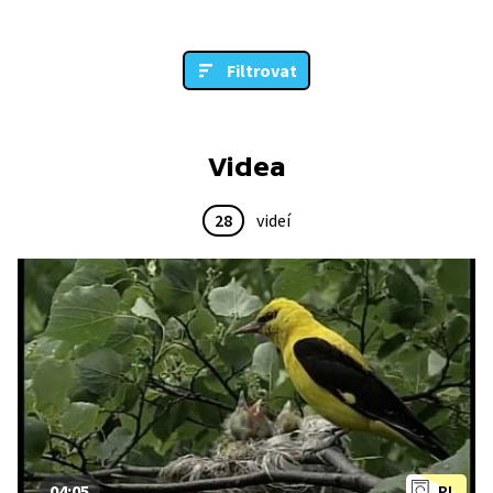
Filtrovat
Videa
28
videí
04:05
PL