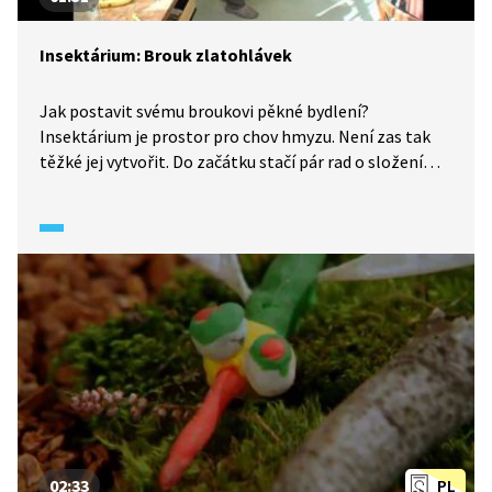
Insektárium: Brouk zlatohlávek
Jak postavit svému broukovi pěkné bydlení?
Insektárium je prostor pro chov hmyzu. Není zas tak
těžké jej vytvořit. Do začátku stačí pár rad o složení
podkladového substrátu a správný výběr nenáročného
druhu brouka.
02:33
PL