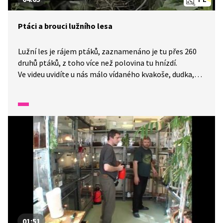
Ptáci a brouci lužního lesa
Lužní les je rájem ptáků, zaznamenáno je tu přes 260
druhů ptáků, z toho více než polovina tu hnízdí.
Ve videu uvidíte u nás málo vídaného kvakoše, dudka,
ale i slavíka a žluvu. Představíme si také našeho
největšího brouka roháče obecného a zajímavého
nosorožíka.
01:51