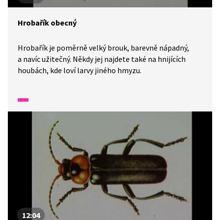
Hrobařík obecný
Hrobařík je poměrně velký brouk, barevně nápadný,
a navíc užitečný. Někdy jej najdete také na hnijících
houbách, kde loví larvy jiného hmyzu.
12:04