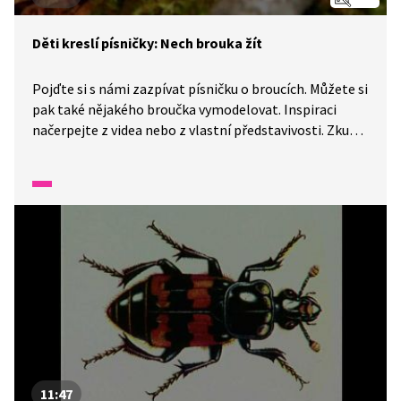
Děti kreslí písničky: Nech brouka žít
Pojďte si s námi zazpívat písničku o broucích. Můžete si
pak také nějakého broučka vymodelovat. Inspiraci
načerpejte z videa nebo z vlastní představivosti. Zkuste
odpovědět na pár otázek: Věděli byste, proč jsou i ti
nejmenší broučci důležití a proč je potřeba je chránit?
Poznali jste některé hmyzí kamarády z videa? A jaké
brouky znáte vy?
11:47