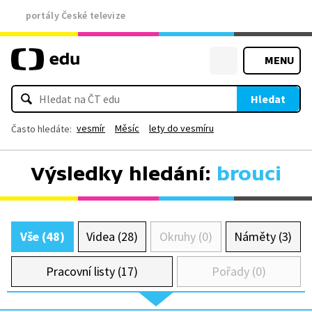
portály České televize
MENU
Hledat
vesmír
Měsíc
lety do vesmíru
Často hledáte:
Výsledky hledání:
brouci
Vše (48)
Videa (28)
Okruhy (0)
Náměty (3)
Pracovní listy (17)
Pořady (0)