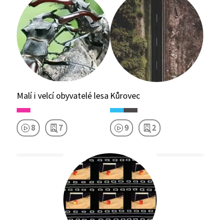
Malí i velcí obyvatelé lesa
Kůrovec
8
7
9
2