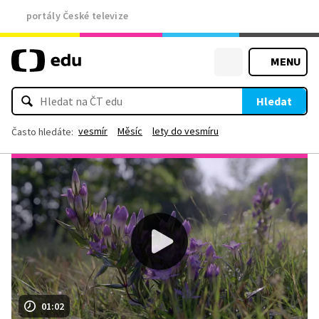
portály České televize
MENU
Hledat
vesmír
Měsíc
lety do vesmíru
Často hledáte:
01:02