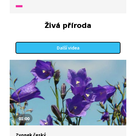
fauny a flóry v naší zemi.
Živá příroda
Další videa
01:00
Zvonek český