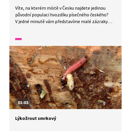
Víte, na kterém místě v Česku najdete jedinou
původní populaci hvozdíku písečného českého?
V jedné minutě vám představíme malé zázraky
fauny a flóry v naší zemi.
01:03
Lýkožrout smrkový