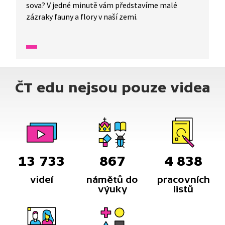
sova? V jedné minutě vám představíme malé
zázraky fauny a flory v naší zemi.
ČT edu nejsou pouze videa
13 733
867
4 838
videí
námětů do
pracovních
výuky
listů