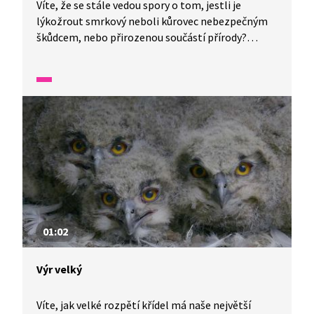
Víte, že se stále vedou spory o tom, jestli je
lýkožrout smrkový neboli kůrovec nebezpečným
škůdcem, nebo přirozenou součástí přírody?
V jedné minutě vám představíme malé zázraky
fauny a flóry v naší zemi.
01:02
Výr velký
Víte, jak velké rozpětí křídel má naše největší