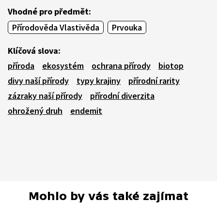
Vhodné pro předmět:
Přírodověda Vlastivěda
Prvouka
Klíčová slova:
příroda
ekosystém
ochrana přírody
biotop
divy naší přírody
typy krajiny
přírodní rarity
zázraky naší přírody
přírodní diverzita
ohrožený druh
endemit
Mohlo by vás také zajímat