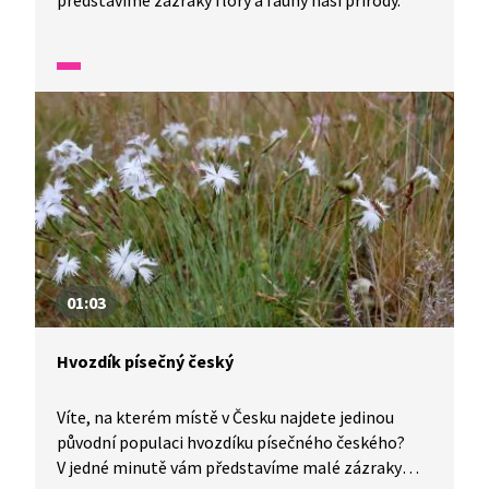
představíme zázraky flory a fauny naší přírody.
01:03
Hvozdík písečný český
Víte, na kterém místě v Česku najdete jedinou
původní populaci hvozdíku písečného českého?
V jedné minutě vám představíme malé zázraky