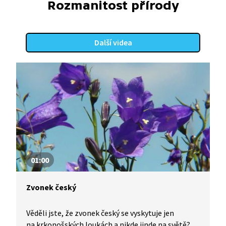
Rozmanitost přírody
Další videa
01:00
Zvonek český
Věděli jste, že zvonek český se vyskytuje jen
na krkonošských loukách a nikde jinde na světě?