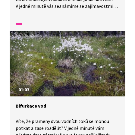
V jedné minutě vás seznámíme se zajímavostmi
naší flory a fauny.
01:03
Bifurkace vod
Víte, že prameny dvou vodních toků se mohou
potkat a zase rozdělit? V jedné minutě vám