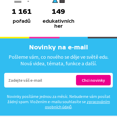
1 161
149
pořadů
edukativních
her
Novinky na e-mail
Pošleme vám, co nového se děje ve světě edu.
Nová videa, témata, funkce a další.
Novinky posíláme jednou za měsíc. Nebudeme vám posílat
žádný spam. Vložením e-mailu souhlasíte se
zpracováním
osobních údajů
.