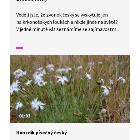
Věděli jste, že zvonek český se vyskytuje jen
na krkonošských loukách a nikde jinde na světě?
V jedné minutě vás seznámíme se zajímavostmi
naší flory a fauny.
01:03
Hvozdík písečný český