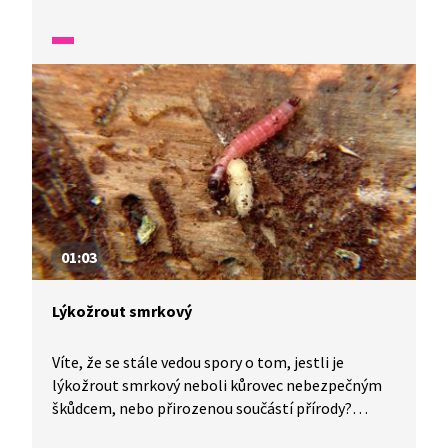
fauny a flóry v naší zemi.
01:03
Lýkožrout smrkový
Víte, že se stále vedou spory o tom, jestli je
lýkožrout smrkový neboli kůrovec nebezpečným
škůdcem, nebo přirozenou součástí přírody?
V jedné minutě vám představíme malé zázraky