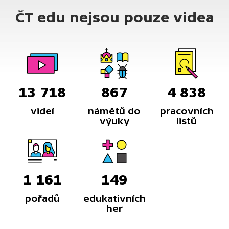
Tak buďme k sobě ohleduplní!
ČT edu nejsou pouze videa
13 718
867
4 838
videí
námětů do
pracovních
výuky
listů
1 161
149
pořadů
edukativních
her