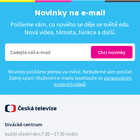
Novinky na e-mail
Pošleme vám, co nového se děje ve světě edu.
Nová videa, témata, funkce a další.
Novinky posíláme jednou za měsíc. Nebudeme vám posílat
žádný spam. Vložením e-mailu souhlasíte se
zpracováním
osobních údajů
.