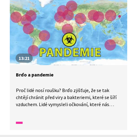
13:21
Brďo a pandemie
Proč lidé nosí roušku? Brďo zjišťuje, že se tak
chtějí chránit před viry a bakteriemi, které se šíří
vzduchem. Lidé vymysleli očkování, které nás
chrání třeba před pravými neštovicemi. Někdy je
však třeba dodržovat určitá pravidla, např. nosit
roušku a používat dezinfekci. Dozví se, že nakazit
se mohou nejen lidé, ale i zvířata nebo rostliny.