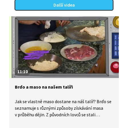
Další videa
11:10
Brďo a maso na našem talíři
Jak se vlastně maso dostane na náš talíř? Brďo se
seznamuje s různými způsoby získávání masa
v průběhu dějin. Z původních lovců se stali
chovatelé hospodářských zvířat, která se porážejí
na jatkách. Dozvíte se, jak se maso dělí podle