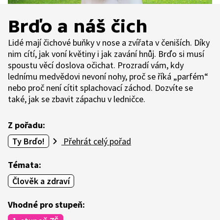
Brďo a náš čich
Lidé mají čichové buňky v nose a zvířata v čeniších. Díky
nim cítí, jak voní květiny i jak zavání hnůj. Brďo si musí
spoustu věcí doslova očichat. Prozradí vám, kdy
lednímu medvědovi nevoní nohy, proč se říká „parfém“
nebo proč není cítit splachovací záchod. Dozvíte se
také, jak se zbavit zápachu v ledničce.
Z pořadu:
Ty Brďo!
Přehrát celý pořad
Témata:
Člověk a zdraví
Vhodné pro stupeň: