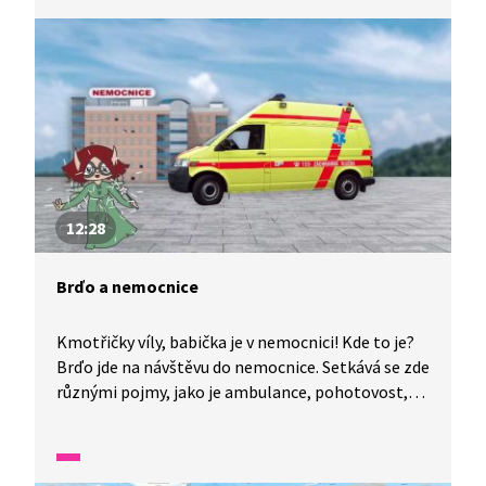
12:28
Brďo a nemocnice
Kmotřičky víly, babička je v nemocnici! Kde to je?
Brďo jde na návštěvu do nemocnice. Setkává se zde
různými pojmy, jako je ambulance, pohotovost,
hospitalizace, chirurgie, operace, rentgen, ortéza,
vizita a mnoho dalších. Jeho průvodci mu vše
vysvětlují a ukazují.