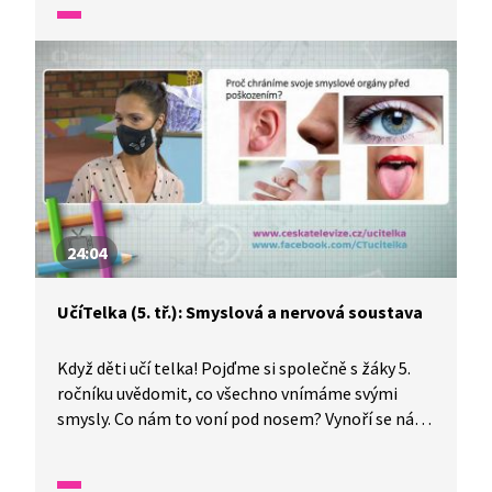
druhů a dále zpracovává. Pro malé kuchaře je zde
i návod na přípravu masitého pokrmu.
24:04
UčíTelka (5. tř.): Smyslová a nervová soustava
Když děti učí telka! Pojďme si společně s žáky 5.
ročníku uvědomit, co všechno vnímáme svými
smysly. Co nám to voní pod nosem? Vynoří se nám
nějaké vzpomínky? Vidíme správně, nešálí nás
zrak? Poznáváme i hmatem.