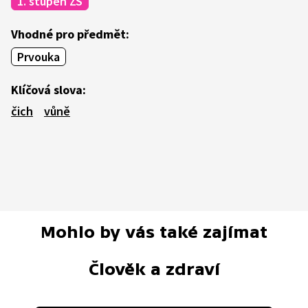
1. stupeň ZŠ
Vhodné pro předmět:
Prvouka
Klíčová slova:
čich
vůně
Mohlo by vás také zajímat
Člověk a zdraví