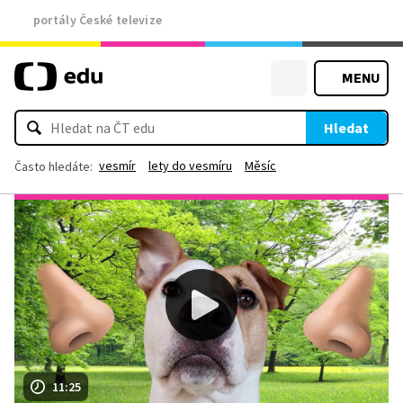
portály České televize
MENU
Hledat
vesmír
lety do vesmíru
Měsíc
Často hledáte:
11:25