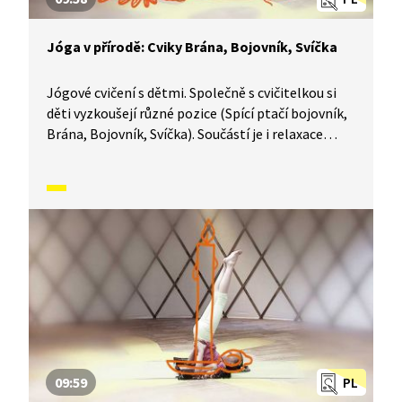
Jóga v přírodě: Cviky Brána, Bojovník, Svíčka
Jógové cvičení s dětmi. Společně s cvičitelkou si
děti vyzkoušejí různé pozice (Spící ptačí bojovník,
Brána, Bojovník, Svíčka). Součástí je i relaxace
a vyprávění příběhů spojených s jednotlivými cviky.
09:59
PL