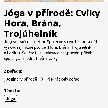
Jóga v přírodě: Cviky
Hora, Brána,
Trojúhelník
Jógové cvičení s dětmi. Společně s cvičitelkou si děti
vyzkoušejí různé pozice (Hora, Brána, Trojúhelník
a Loďka). Součástí je i relaxace a vyprávění příběhů
spojených s jednotlivými cviky.
Z pořadu:
Jogínci v přírodě
Přehrát celý pořad
Témata:
Jóga