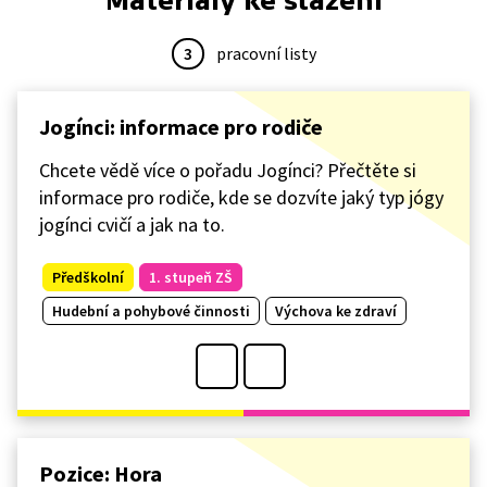
Materiály ke stažení
3
pracovní listy
Jogínci: informace pro rodiče
Chcete vědě více o pořadu Jogínci? Přečtěte si
informace pro rodiče, kde se dozvíte jaký typ jógy
jogínci cvičí a jak na to.
Předškolní
1. stupeň ZŠ
Hudební a pohybové činnosti
Výchova ke zdraví
Pozice: Hora