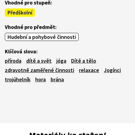
Vhodné pro stupeň:
Předškolní
Vhodné pro předmět:
Hudební a pohybové činnosti
Klíčová slova:
příroda
dítě a svět
jóga
Dítě a tělo
zdravotně zaměřené činnosti
relaxace
Jogínci
trojúhelník
hora
brána