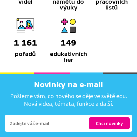
videí
námětů do
pracovních
výuky
listů
1 161
149
pořadů
edukativních
her
Novinky na e-mail
Pošleme vám, co nového se děje ve světě edu.
Nová videa, témata, funkce a další.