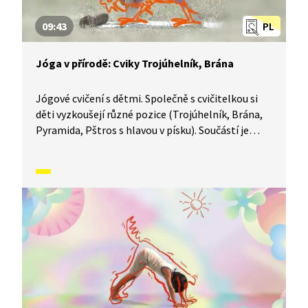
09:43
PL
Jóga v přírodě: Cviky Trojúhelník, Brána
Jógové cvičení s dětmi. Společně s cvičitelkou si
děti vyzkoušejí různé pozice (Trojúhelník, Brána,
Pyramida, Pštros s hlavou v písku). Součástí je
i relaxace a vyprávění příběhů spojených
s jednotlivými cviky.