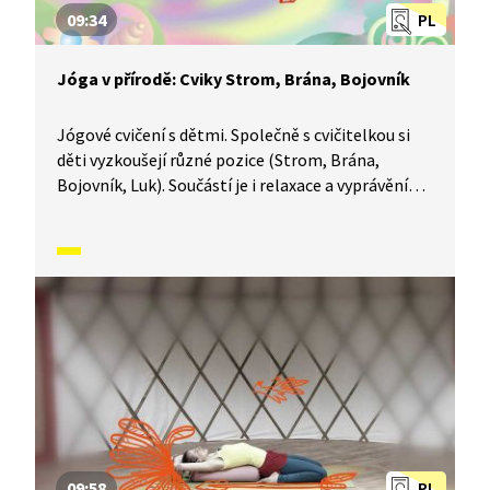
09:34
PL
Jóga v přírodě: Cviky Strom, Brána, Bojovník
Jógové cvičení s dětmi. Společně s cvičitelkou si
děti vyzkoušejí různé pozice (Strom, Brána,
Bojovník, Luk). Součástí je i relaxace a vyprávění
příběhů spojených s jednotlivými cviky.
09:58
PL