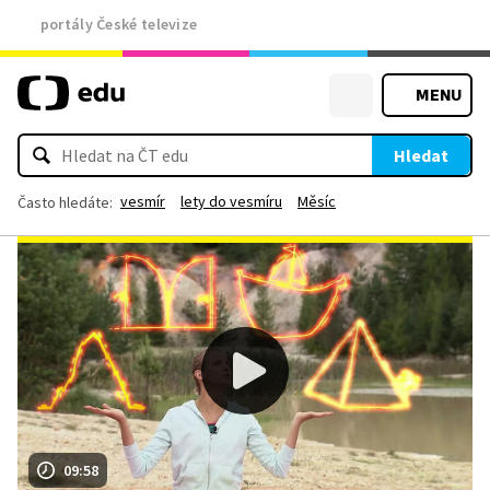
portály České televize
MENU
Hledat
vesmír
lety do vesmíru
Měsíc
Často hledáte:
09:58