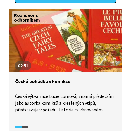
Rozhovor s
odborníkem
02:51
Česká pohádka v komiksu
Česká výtvarnice Lucie Lomová, známá především
jako autorka komiksů a kreslených vtipů,
představuje v pořadu Historie.cs věnovaném
tématu Pohádka pětici komiksů na motivy
klasických českých pohádek.