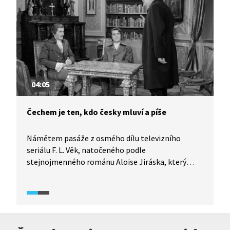
04:05
Čechem je ten, kdo česky mluví a píše
Námětem pasáže z osmého dílu televizního
seriálu F. L. Věk, natočeného podle
stejnojmenného románu Aloise Jiráska, který
mapuje počátky národního obrození v Praze
i na českém venkově, je česká řeč, která
u některých Čechů ustoupila němčině.