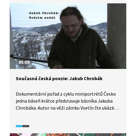
05:09
Současná česká poezie: Jakub Chrobák
Dokumentární pořad z cyklu miniportrétů Česko
jedna báseň krátce představuje básníka Jakuba
Chrobáka. Autor na věži zámku Vsetín čte ukázku
své tvorby a vysvětluje „prožívání místa“.
Ve vybrané pasáži čte také ukázku z chystané
sbírky svého přítele Ondřeje Hložka.