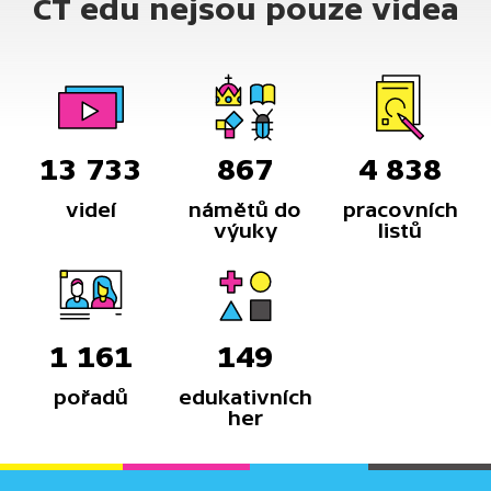
ČT edu nejsou pouze videa
13 733
867
4 838
videí
námětů do
pracovních
výuky
listů
1 161
149
pořadů
edukativních
her