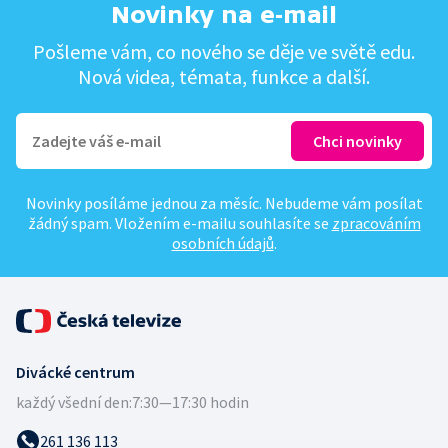
Novinky na e-mail
Pošleme vám, co nového se děje ve světě edu.
Nová videa, témata, funkce a další.
Novinky posíláme jednou za měsíc. Nebudeme vám posílat
žádný spam. Vložením e-mailu souhlasíte se
zpracováním
osobních údajů
.