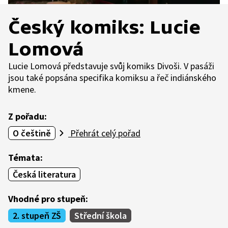
Český komiks: Lucie
Lomová
Lucie Lomová představuje svůj komiks Divoši. V pasáži
jsou také popsána specifika komiksu a řeč indiánského
kmene.
Z pořadu:
O češtině
Přehrát celý pořad
Témata:
Česká literatura
Vhodné pro stupeň:
2. stupeň ZŠ
Střední škola