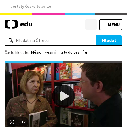
portály České televize
MENU
Hledat
Měsíc
vesmír
lety do vesmíru
Často hledáte:
03:17