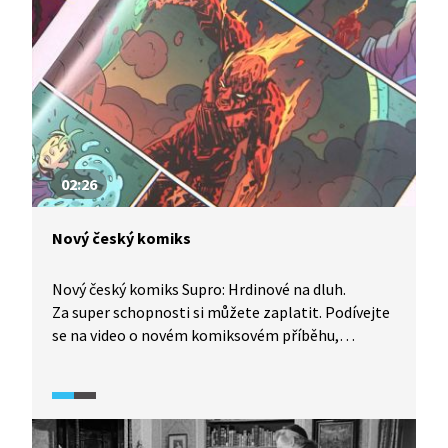
02:26
Nový český komiks
Nový český komiks Supro: Hrdinové na dluh.
Za super schopnosti si můžete zaplatit. Podívejte
se na video o novém komiksovém příběhu,
o kterém jeho tvůrci říkají, že je vhodný
pro každého čtenáře staršího dvanácti let, tedy
i dospělé čtenáře.