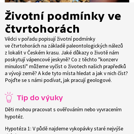
Životní podmínky ve
čtvrtohorách
Vědci v pořadu popisují životní podmínky
ve čtvrtohorách na základě paleontologických nálezů
z lokalit v Českém krasu. Jaké důkazy o životě nám
poskytují vápencové jeskyně? Co z těchto "konzerv
minulosti" můžeme vyčíst o životech našich prapředků
a vývoji země? A kde tyto místa hledat a jak v nich číst?
Pojďte se s námi podívat, jak pracují geologové.
Tip do výuky
Děti mohou pracovat s ověřováním nebo vyvracením
hypotéz.
Hypotéza 1: V půdě najdeme vykopávky staré nejvýše