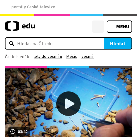
portály České televize
MENU
Hledat
lety do vesmíru
Měsíc
vesmír
Často hledáte:
03:42