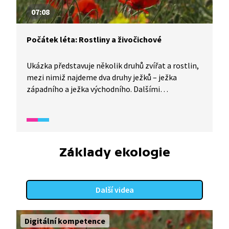
07:08
Počátek léta: Rostliny a živočichové
Ukázka představuje několik druhů zvířat a rostlin,
mezi nimiž najdeme dva druhy ježků – ježka
západního a ježka východního. Dalšími
z představených zvířat jsou brouk roháč
a krahujec, jeden z našich dravců. Z rostlin jsou
ukázány orchideje české přírody, tořiče, vzácná
tráva kavyl a chráněná bylina třemdava bílá a v
neposlední řadě i mák vlčí.
Základy ekologie
Další videa
Digitální kompetence