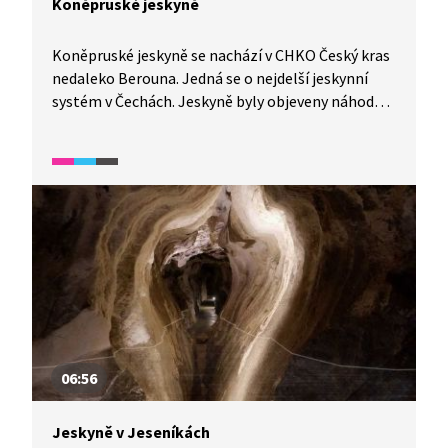
Koněpruské jeskyně
Koněpruské jeskyně se nachází v CHKO Český kras
nedaleko Berouna. Jedná se o nejdelší jeskynní
systém v Čechách. Jeskyně byly objeveny náhodou,
při odstřelu v místním lomu. Jsou jedinečné svou
krápníkovou výzdobou i tím, že v jeskyni byly
objeveny zvířecí a lidské kosti z období pravěku.
Vydejte se s námi na prohlídku.
06:56
Jeskyně v Jeseníkách