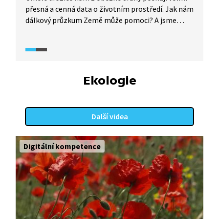
přesná a cenná data o životním prostředí. Jak nám
dálkový průzkum Země může pomoci? A jsme
vůbec schopni data z družic využít k našemu
prospěchu při ochraně života na Zemi?
Ekologie
Další videa
Digitální kompetence