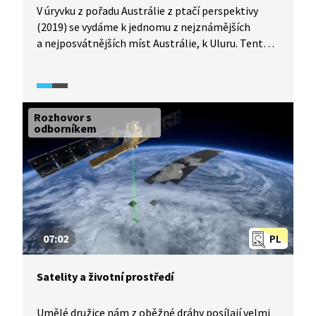
V úryvku z pořadu Austrálie z ptačí perspektivy
(2019) se vydáme k jednomu z nejznámějších
a nejposvátnějších míst Austrálie, k Uluru. Tento
pískovcový monolit má pro původní obyvatele
obrovský význam. V místní krajině uvidíme i emu
a podíváme se také ke skalním dómům Kata Tjuta.
Rozhovor s
odborníkem
07:02
PL
Satelity a životní prostředí
Umělé družice nám z oběžné dráhy posílají velmi