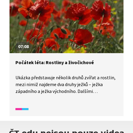
07:08
Počátek léta: Rostliny a živočichové
Ukázka představuje několik druhů zvířat a rostlin,
mezi nimiž najdeme dva druhy ježků – ježka
západního a ježka východního. Dalšími
z představených zvířat jsou brouk roháč
a krahujec, jeden z našich dravců. Z rostlin jsou
ukázány orchideje české přírody, tořiče, vzácná
tráva kavyl a chráněná bylina třemdava bílá a v
neposlední řadě i mák vlčí.