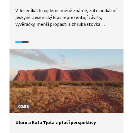
V Jeseníkách najdeme méně známé, zato unikátní
jeskyně. Jesenický kras reprezentují závrty,
vyvěračky, menší propasti a zhruba stovka
registrovaných jeskyní, z nichž dvě patří
ke světově významným lokalitám. Jeskyně
Na Pomezí a Na Špičáku jsou vytvořené v mramoru
– krystalickém vápenci. Jejich počátek datujeme
do vlhkého subtropického podnebí třetihor.
Unikátní tvary chodeb ve druhé jmenované jeskyni
byly modelovány při tání pevninského ledovce
ve čtvrtohorách.
02:53
Uluru a Kata Tjuta z ptačí perspektivy