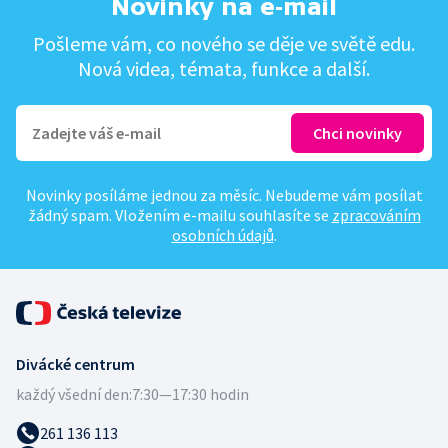
Novinky na e-mail
Pošleme vám, co nového se děje ve světě edu.
Nová videa, témata, funkce a další.
Novinky posíláme jednou za měsíc. Nebudeme vám posílat
žádný spam. Vložením e-mailu souhlasíte se
zpracováním
osobních údajů
.