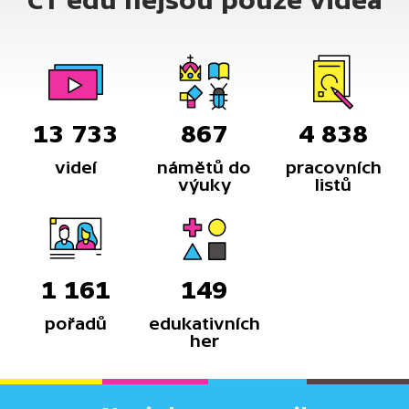
ČT edu nejsou pouze videa
13 733
867
4 838
videí
námětů do
pracovních
výuky
listů
1 161
149
pořadů
edukativních
her