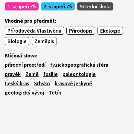
1. stupeň ZŠ
2. stupeň ZŠ
Střední škola
Vhodné pro předmět:
Přírodověda Vlastivěda
Přírodopis
Ekologie
Biologie
Zeměpis
Klíčová slova:
přírodní prostředí
fyzickogeografická sféra
pravěk
Země
fosilie
paleontologie
Český kras
Srbsko
krasové jeskyně
geologický vývoj
Tetín