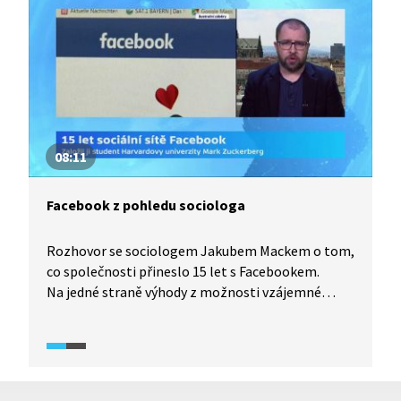
Z těchto různorodých skupin vyplývají i velmi
různorodé požadavky na konkrétní pomoc a ČR je
dnes v tomto směru na srovnatelné úrovni jako
jiné země NATO.
08:11
Facebook z pohledu sociologa
Rozhovor se sociologem Jakubem Mackem o tom,
co společnosti přineslo 15 let s Facebookem.
Na jedné straně výhody z možnosti vzájemné
interakce, snazší sebeprezentace, výhody
při organizování různých akcí. Nové je i nastavení
vztahů. V běžném životě hrajeme pro různé lidi
různé role, avšak na Facebooku musíme hrát jednu
společnou roli pro všechny. Vztahy na Facebooku