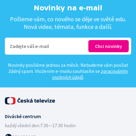
Novinky na e-mail
Pošleme vám, co nového se děje ve světě edu.
Nová videa, témata, funkce a další.
Novinky posíláme jednou za měsíc. Nebudeme vám posílat
žádný spam. Vložením e-mailu souhlasíte se
zpracováním
osobních údajů
.