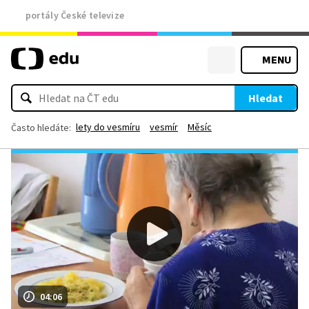
portály České televize
MENU
Hledat
lety do vesmíru
vesmír
Měsíc
Často hledáte:
04:06