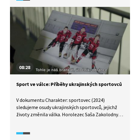
přišel po pracovním úraze o práci a zadlužil se.
Skončil na ulici s jediným přítelem, svým psem.
Kvůli němu ho ale ani v největších mrazech
nepřijmou v žádné noclehárně. Stejně je na tom
i skoro sedmdesátiletý Alex, který si proto
postavil provizorní přístřešek. Jak žijí lidé
bez domova a jak se na ulici vůbec ocitli?
08:28
Sport ve válce: Příběhy ukrajinských sportovců
V dokumentu Charakter: sportovec (2024)
sledujeme osudy ukrajinských sportovců, jejichž
životy změnila válka. Horolezec Saša Zakolodnyj
se před plánovanou výpravou na Everest rozhodl
odejít bojovat za svou zemi a zahynul. Jeho dcera
popisuje, jak se marně obracela na ruské