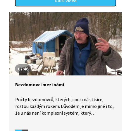
Další videa
07:46
Bezdomovci mezi námi
Počty bezdomovců, kterých jsou u nás tisíce,
rostou každým rokem. Důvodem je mimo jiné i to,
že u nás není komplexní systém, který
by bezdomovectví účinně řešil tak, jako je
to obvyklé v jiných zemích. Bývalý skladník Honza