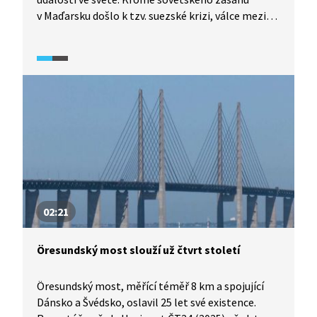
v Maďarsku došlo k tzv. suezské krizi, válce mezi
Egyptem a Izraelem, který podpořily dvě hlavní
evropské mocnosti, a to Velké Británie a Francie.
Postoj USA byl však pro mnohé překvapivý.
Reportáž byla odvysílána v hlavní zpravodajské
relaci na začátku listopadu 2016.
02:21
Öresundský most slouží už čtvrt století
Öresundský most, měřící téměř 8 km a spojující
Dánsko a Švédsko, oslavil 25 let své existence.