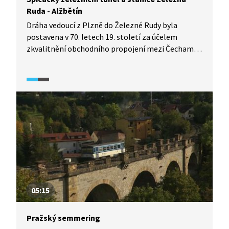
Ruda - Alžbětín
Dráha vedoucí z Plzně do Železné Rudy byla
postavena v 70. letech 19. století za účelem
zkvalitnění obchodního propojení mezi Čechami
a Bavorskem, zvláště kvůli přepravě uhlí. Jednalo
se o první trať, která vedla do jádra Šumavy.
Součástí železnice je tunel pod Špičákem měřící
1747 m, což byl tehdy nejdelší železniční tunel
v celém Rakousku-Uhersku. Za zmínku stojí
i zastávka Železná Ruda - Alžbětín, která je
unikátní tím, že přes ni prochází státní hranice.
05:15
Pražský semmering