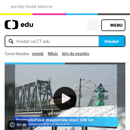
portály České televize
MENU
Hledat
vesmír
Měsíc
lety do vesmíru
Často hledáte:
07:30