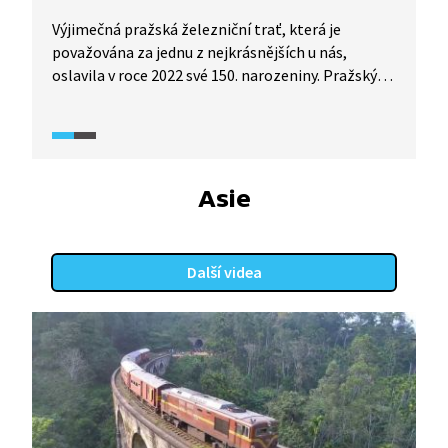
Výjimečná pražská železniční trať, která je
považována za jednu z nejkrásnějších u nás,
oslavila v roce 2022 své 150. narozeniny. Pražský
semmering prošel v posledních letech mnoha
úpravami a přibyly mu i dvě nové zastávky.
Asie
Další videa