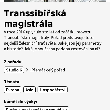
Transsibiřská
magistrála
V roce 2016 uplynulo sto let od začátku provozu
Transsibiřské magistrály. Pořad představuje tuto
nejdelší železniční trať světa. Jaké jsou její parametry
a historie? Jaká je současná podoba cestování na ní?
Z pořadu:
Studio 6
Přehrát celý pořad
Témata:
Evropa
Asie
Hospodářství
Námět do výuky:
Rusko a postsovětské republiky