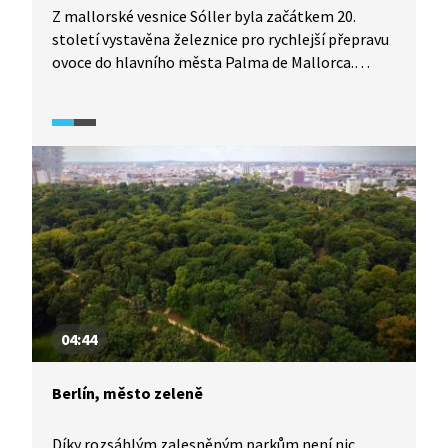
Z mallorské vesnice Sóller byla začátkem 20.
století vystavěna železnice pro rychlejší přepravu
ovoce do hlavního města Palma de Mallorca.
V současnosti se již pro transport využívají silnice,
zmíněná železniční trať "pomerančového
expresu" je však v provozu stále a slouží turistům.
Ze Sólleru kromě vlaku vyjíždí i tramvaje, dříve
využívané pro nákladní dopravu.
04:44
Berlín, město zeleně
Díky rozsáhlým zalesněným parkům není nic