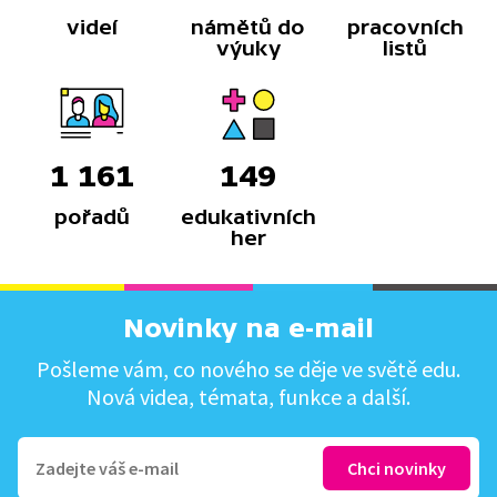
videí
námětů do
pracovních
výuky
listů
1 161
149
pořadů
edukativních
her
Novinky na e-mail
Pošleme vám, co nového se děje ve světě edu.
Nová videa, témata, funkce a další.