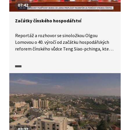
07:42
Začátky čínského hospodářství
Reportáž a rozhovor se sinoložkou Olgou
Lomovou o 40. výročí od začátku hospodářských
reforem čínského vůdce Teng Siao-pchinga, které
nastartovaly bezprecedentní růst ekonomiky.
02:27