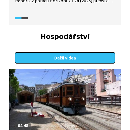
Reportáž pořadu Horizont ČT24 (2025) představí
základní parametry tohoto druhého nejdelšího
mostu v Evropě a objasní, jaké výhody přináší
existence tohoto unikátního díla oběma zemím.
Hospodářství
Další videa
04:48