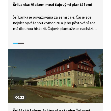
Šrí Lanka: Vlakem mezi čajovými plantážemi
Šrí Lanka je považována za zemi čaje. Čaj je zde
nejvíce vyváženou komoditu a jeho pěstování zde
má dlouhou historii. Čajové plantáže se nachází
v nadmořské výšce od 600 metrů nad mořem. My se
mezi ně vydáme vlakem po trati z vesničky Ella
do města Kandy. Tato trať je považována za jednu
z nejkrásnějších železničních tratí na světě.
06:22
Špičácký železniční tunel a stanice Železná