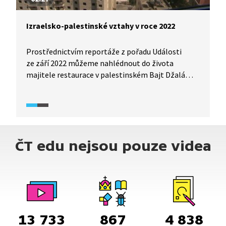
Izraelsko-palestinské vztahy v roce 2022
Prostřednictvím reportáže z pořadu Události
ze září 2022 můžeme nahlédnout do života
majitele restaurace v palestinském Bajt Džalá
nacházející se na Západním břehu Jordánu. Ten
popisuje, jak jeho podnikání i život ovlivnila tzv.
druhá intifáda v letech 2000-2005. Zároveň
přibližuje i aktuální situaci v této oblasti - mimo
jiné i to, jaké problémy musí denně překonávat
ČT edu nejsou pouze videa
při cestování do Izraele.
13 733
867
4 838