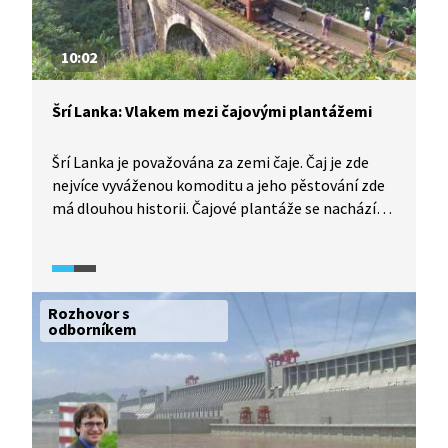
10:02
Šrí Lanka: Vlakem mezi čajovými plantážemi
Šrí Lanka je považována za zemi čaje. Čaj je zde
nejvíce vyváženou komoditu a jeho pěstování zde
má dlouhou historii. Čajové plantáže se nachází
v nadmořské výšce od 600 metrů nad mořem. My se
mezi ně vydáme vlakem po trati z vesničky Ella
do města Kandy. Tato trať je považována za jednu
z nejkrásnějších železničních tratí na světě.
Rozhovor s
odborníkem