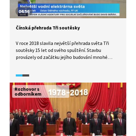
04:56
Čínská přehrada Tři soutěsky
V roce 2018 slavila největší přehrada světa Tři
soutěsky 15 let od svého spuštění. Stavbu
provázely od začátku jejího budování mnohé
kontroverze a komplikace. O historii vzniku
přehrady, jejích parametrech i problémech hovořil
ve Studiu ČT24 (2018) i Jiří Hudeček z Ústavu
Dálného východu FF UK.
Rozhovor s
odborníkem