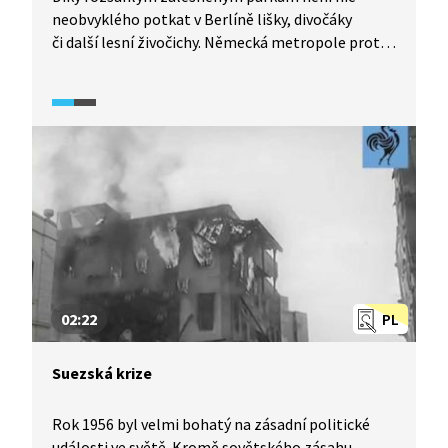
neobvyklého potkat v Berlíně lišky, divočáky
či další lesní živočichy. Německá metropole proto
zaměstnává až 30 městských hajných. I samotný
lesní porost v Berlíně je zajímavý, stromy
porůstají například již nevyužívané železniční
tratě. Přijměte pozvání na procházku městskou
divočinou a poslechněte si vysvětlení, jak k tomu
vlastně došlo a jakou roli v tom hrály světové
dějiny.
02:22
PL
Suezská krize
Rok 1956 byl velmi bohatý na zásadní politické
události ve světě. Kromě sovětského zásahu