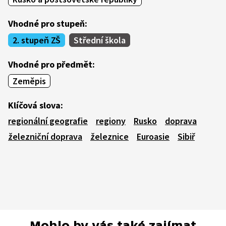
Vhodné pro stupeň:
2. stupeň ZŠ
Střední škola
Vhodné pro předmět:
Zeměpis
Klíčová slova:
regionální geografie
regiony
Rusko
doprava
železniční doprava
železnice
Euroasie
Sibiř
Mohlo by vás také zajímat