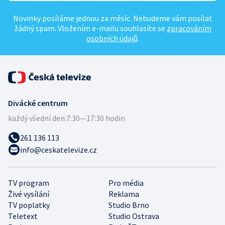
Novinky posíláme jednou za měsíc. Nebudeme vám posílat
žádný spam. Vložením e-mailu souhlasíte se
zpracováním
osobních údajů
.