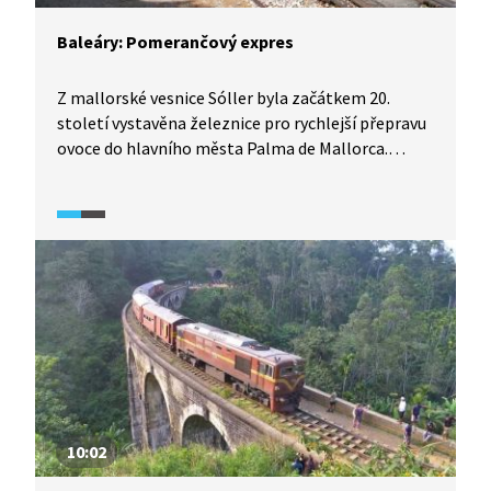
Baleáry: Pomerančový expres
Z mallorské vesnice Sóller byla začátkem 20.
století vystavěna železnice pro rychlejší přepravu
ovoce do hlavního města Palma de Mallorca.
V současnosti se již pro transport využívají silnice,
zmíněná železniční trať "pomerančového
expresu" je však v provozu stále a slouží turistům.
Ze Sólleru kromě vlaku vyjíždí i tramvaje, dříve
využívané pro nákladní dopravu.
10:02