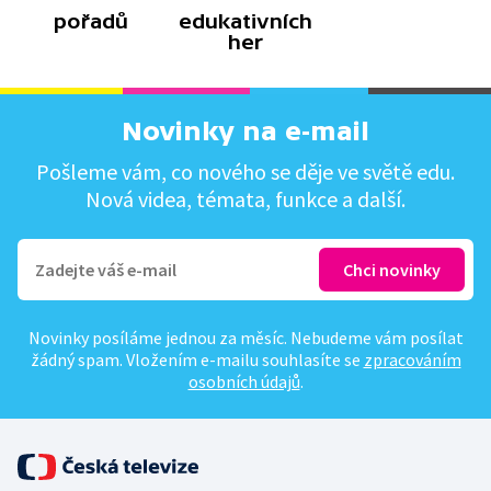
pořadů
edukativních
her
Novinky na e-mail
Pošleme vám, co nového se děje ve světě edu.
Nová videa, témata, funkce a další.
Novinky posíláme jednou za měsíc. Nebudeme vám posílat
žádný spam. Vložením e-mailu souhlasíte se
zpracováním
osobních údajů
.