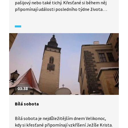
pašijový nebo také tichý. Křesťané si během něj
připomínají události posledního týdne života
Ježíše Krista. Prvním důležitým dnem tohoto
týdne je Škaredá středa.
03:38
Bílá sobota
Bílá sobota je nejdůležitějším dnem Velikonoc,
kdy si křesťané připomínají vzkříšení Ježíše Krista.