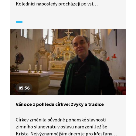
Koledníci naposledy procházejí po vsi
s řehtačkami, přes den se neslaví mše svatá ani
další svátosti a hlavní církevní obřad se koná až
po setmění.
05:56
Vánoce z pohledu církve: Zvyky a tradice
Církev změnila původně pohanské slavnosti
zimního slunovratu v oslavu narození Ježíše
Krista. Nejvýznamnějším dnem je pro křesťany