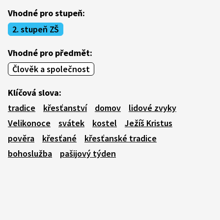
Vhodné pro stupeň:
2. stupeň ZŠ
Vhodné pro předmět:
Člověk a společnost
Klíčová slova:
tradice
křesťanství
domov
lidové zvyky
Velikonoce
svátek
kostel
Ježíš Kristus
pověra
křesťané
křesťanské tradice
bohoslužba
pašijový týden