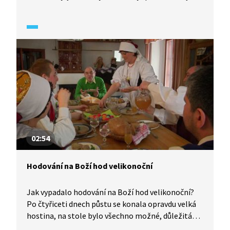
Boží hod a nejvýznamnější událostí půlnoční mše.
Česká mše vánoční od J. J. Ryby se dokonce stala
symbolem Vánoc, a to nejen křesťanských.
02:54
Hodování na Boží hod velikonoční
Jak vypadalo hodování na Boží hod velikonoční?
Po čtyřiceti dnech půstu se konala opravdu velká
hostina, na stole bylo všechno možné, důležitá
byla hojnost jídel. A štědrost se v tento svátek