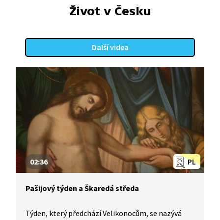
Život v Česku
Další videa
02:36
PL
Pašijový týden a Škaredá středa
Týden, který předchází Velikonocům, se nazývá