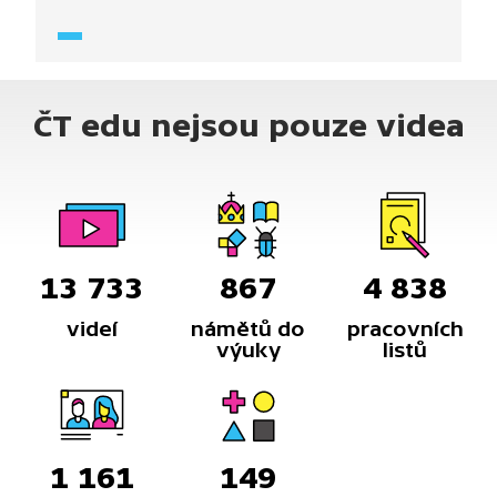
týkala i kolemjdoucích nebo třeba vězňů.
ČT edu nejsou pouze videa
13 733
867
4 838
videí
námětů do
pracovních
výuky
listů
1 161
149