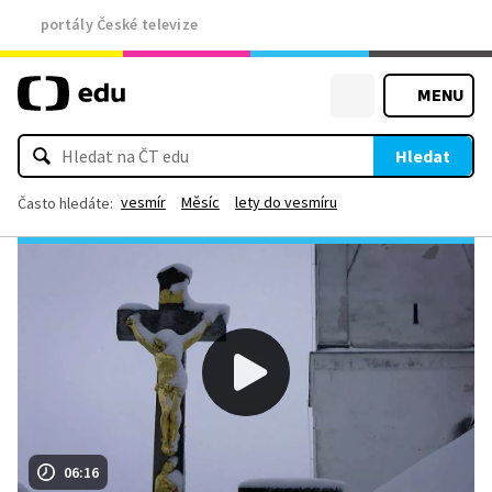
portály České televize
MENU
Hledat
vesmír
Měsíc
lety do vesmíru
Často hledáte:
06:16