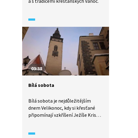
a s tradicemi křesťanských Vánoc.
03:38
Bílá sobota
Bílá sobota je nejdůležitějším
dnem Velikonoc, kdy si křesťané
připomínají vzkříšení Ježíše Krista.
Koledníci naposledy procházejí
po vsi s řehtačkami, přes den se
neslaví mše svatá ani další svátosti