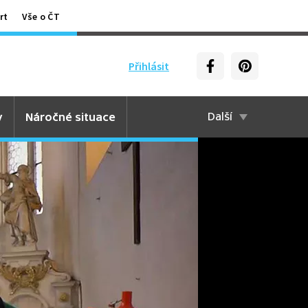
rt
Vše o ČT
Přihlásit
y
Náročné situace
Další