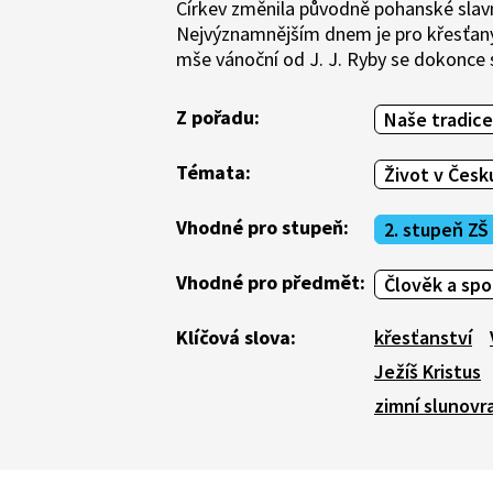
Církev změnila původně pohanské slavn
Nejvýznamnějším dnem je pro křesťany
mše vánoční od J. J. Ryby se dokonce 
Z pořadu:
Naše tradice
Témata:
Život v Česk
Vhodné pro stupeň:
2. stupeň ZŠ
Vhodné pro předmět:
Člověk a sp
Klíčová slova:
křesťanství
Ježíš Kristus
zimní slunovr