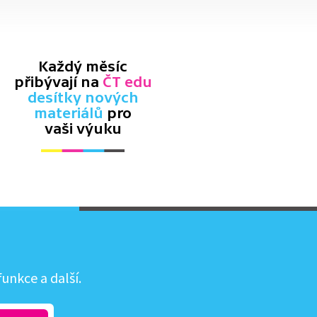
Každý měsíc
přibývají na
ČT edu
desítky nových
materiálů
pro
vaši výuku
unkce a další.