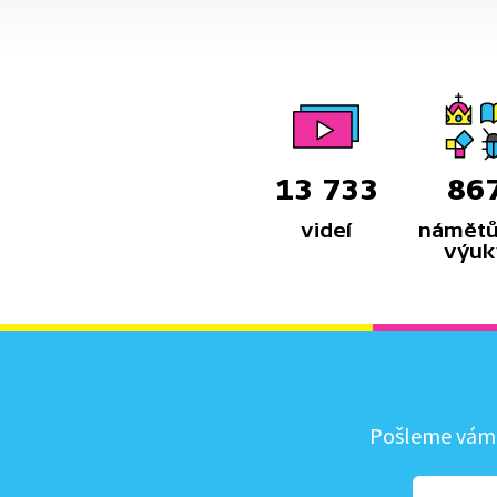
13 733
86
videí
námětů
výuk
Pošleme vám, 