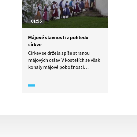
01:55
Májové slavnosti z pohledu
církve
Církev se držela spíše stranou
májových oslav. V kostelích se však
konaly májové pobožnosti
a naopak kvůli pověrám takřka
chyběly svatební obřady. Pořad
vysvětluje také, kde se vzalo rčení
„v máji na máry“.