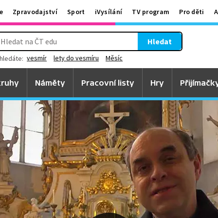
e
Zpravodajství
Sport
iVysílání
TV program
Pro děti
A
Hledat
vesmír
lety do vesmíru
Měsíc
hledáte:
ruhy
Náměty
Pracovní listy
Hry
Přijímačk