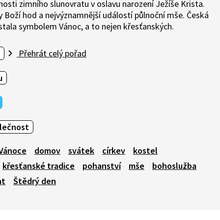
osti zimního slunovratu v oslavu narození Ježíše Krista.
 Boží hod a nejvýznamnější událostí půlnoční mše. Česká
stala symbolem Vánoc, a to nejen křesťanských.
Přehrát celý pořad
u
olečnost
Vánoce
domov
svátek
církev
kostel
křesťanské tradice
pohanství
mše
bohoslužba
at
Štědrý den