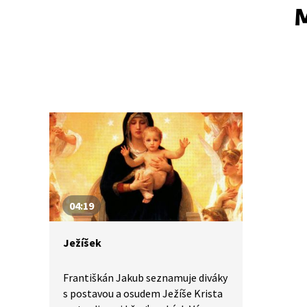
M
04:19
Ježíšek
Františkán Jakub seznamuje diváky
s postavou a osudem Ježíše Krista