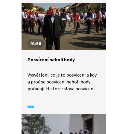
a hlavní církevní obřad se koná až
po setmění.
01:56
Posvícení neboli hody
Vysvětlení, co je to posvícení a kdy
a proč se posvícení neboli hody
pořádají. Historie slova posvícení
sahá do dávných dob křesťanských
nebo pohanských – záleží
na způsobu výkladu.