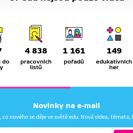
7
4 838
1 161
149
 do
pracovních
pořadů
edukativních
y
listů
her
Novinky na e-mail
co nového se děje ve světě edu. Nová videa, témata, f