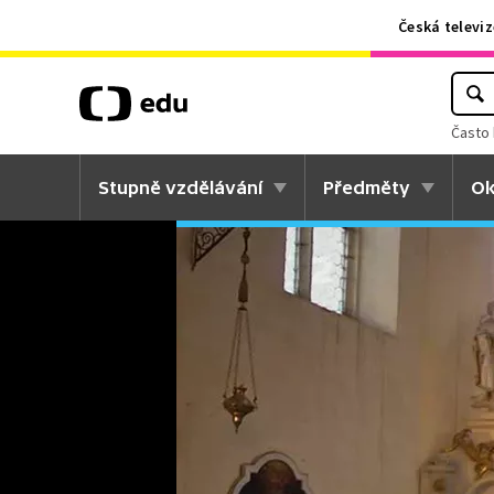
Česká televiz
Často 
Stupně vzdělávání
Předměty
Ok