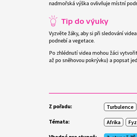
nadmořská výška ovlivňuje místní podn
Tip do výuky
Vyzvěte žáky, aby si při sledování vid
podnebí a vegetace.
Po zhlédnutí videa mohou žáci vytvořit
až po sněhovou pokrývku) a popsat je
Z pořadu:
Turbulence
Témata:
Afrika
Fyz
Vhodné pro stupeň: