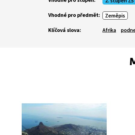
2. stupeň ZŠ
Vhodné pro předmět:
Zeměpis
Klíčová slova:
Afrika
podne
M