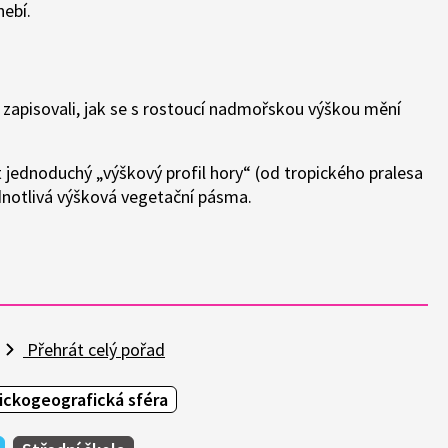
ebí.
ea zapisovali, jak se s rostoucí nadmořskou výškou mění
 jednoduchý „výškový profil hory“ (od tropického pralesa
dnotlivá výšková vegetační pásma.
Přehrát celý pořad
ickogeografická sféra