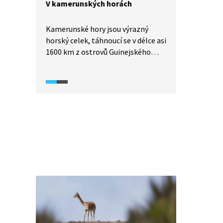
V kamerunských horách
Kamerunské hory jsou výrazný
horský celek, táhnoucí se v délce asi
1600 km z ostrovů Guinejského
zálivu podél hranic Kamerunu
s Nigérií. Jedná se o vulkanické
pohoří, jehož nejvyšší horou je
Kamerunská hora (4095 m), která
se zvedá asi dvacet kilometrů
od pobřeží. Světově proslulý je
i místní vodopád Ekom Nkam,
který patří k největším vodopádům
Afriky. Právě zde byl v roce 1984
natáčen příběh Tarzana.