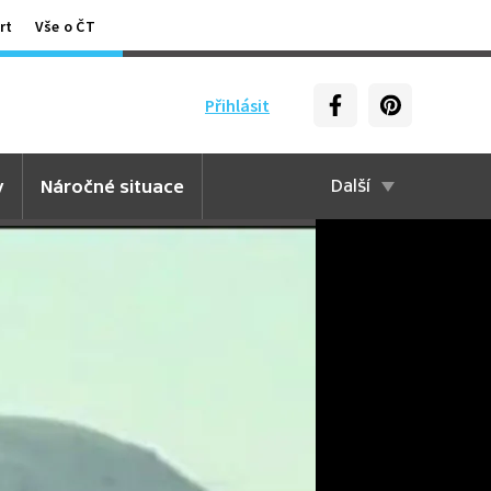
rt
Vše o ČT
Přihlásit
y
Náročné situace
Další