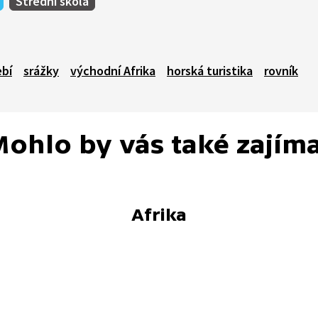
Střední škola
bí
srážky
východní Afrika
horská turistika
rovník
ohlo by vás také zajím
Afrika