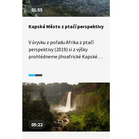
01:55
Kapské Město z ptačí perspektivy
V úryvku z pořadu Afrika z ptačí
perspektivy (2019) si z výšky
prohlédneme jihoafrické Kapské
Město. Na město se podíváme také
ze Stolové hory, která patří k jeho
nejvýznamnějším dominantám.
Ukázka je v anglickém jazyce.
05:22