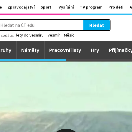
e
Zpravodajství
Sport
iVysílání
TV program
Pro děti
A
Hledat
lety do vesmíru
vesmír
Měsíc
hledáte:
ruhy
Náměty
Pracovní listy
Hry
Přijímačk