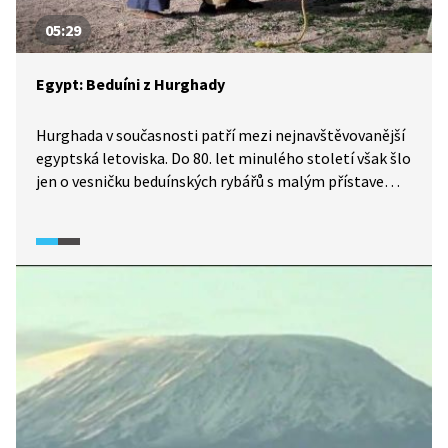
05:29
Egypt: Beduíni z Hurghady
Hurghada v současnosti patří mezi nejnavštěvovanější
egyptská letoviska. Do 80. let minulého století však šlo
jen o vesničku beduínských rybářů s malým přístavem.
Během pouhých 25 let se z ní stalo největší egyptské
město na pobřeží Rudého moře. Za prací se sem
stěhovali lidé z Káhiry, Asuánu, ale i z Moskvy nebo
Londýna. Jedinými původními obyvateli jsou beduíni,
za kterými se vydáme v tomto videu.