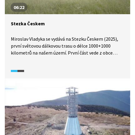
06:22
Stezka Českem
Miroslav Vladyka se vydává na Stezku Českem (2025),
první světovou dálkovou trasu o délce 1000+1000
kilometrů na našem území. První část vede z obce
Krásná nedaleko Aše, nejzápadnějšího bodu republiky.
Cestou se náš průvodce setkává se zakladateli Stezky
Českem, kteří nám celý projekt blíže představí.