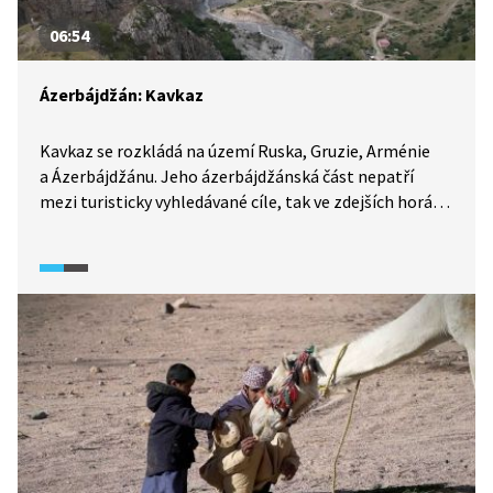
06:54
Ázerbájdžán: Kavkaz
Kavkaz se rozkládá na území Ruska, Gruzie, Arménie
a Ázerbájdžánu. Jeho ázerbájdžánská část nepatří
mezi turisticky vyhledávané cíle, tak ve zdejších horách
potkáte maximálně místní pastýře a máte možnost
poznat Kavkaz v téměř nedotčené podobě.