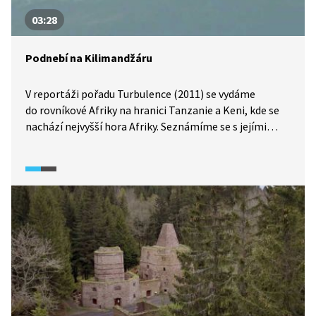
03:28
Podnebí na Kilimandžáru
V reportáži pořadu Turbulence (2011) se vydáme
do rovníkové Afriky na hranici Tanzanie a Keni, kde se
nachází nejvyšší hora Afriky. Seznámíme se s jejími
klimatickými poměry a zjistíme, jak nadmořská výška
ovlivňuje místní podnebí.