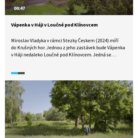
00:47
Vápenka v Háji v Loučné pod Klínovcem
Miroslav Vladyka v rámci Stezky Českem (2024) míří
do Krušných hor. Jednou z jeho zastávek bude Vápenka
v Háji nedaleko Loučné pod Klínovcem. Jedná se
o nejstarší vápenku svého druhu u nás, která je zároveň
přidruženým objektem hornického regionu
Erzgebirge/Krušnohoří.