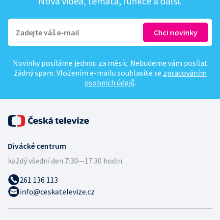
Nová videa, témata, funkce a další.
Novinky posíláme jednou za měsíc. Nebudeme vám posílat
žádný spam. Vložením e-mailu souhlasíte se
zpracováním
osobních údajů
.