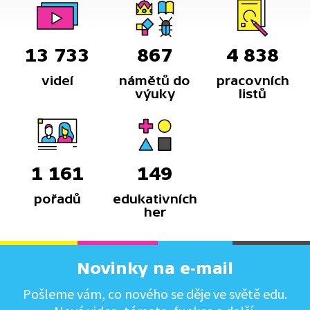
13 733
867
4 838
videí
námětů do
pracovních
výuky
listů
1 161
149
pořadů
edukativních
her
Novinky na e-mail
Pošleme vám, co nového se děje ve světě edu.