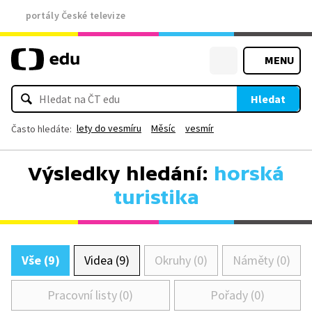
portály České televize
MENU
Hledat
lety do vesmíru
Měsíc
vesmír
Často hledáte:
Výsledky hledání:
horská
turistika
Vše (9)
Videa (9)
Okruhy (0)
Náměty (0)
Pracovní listy (0)
Pořady (0)