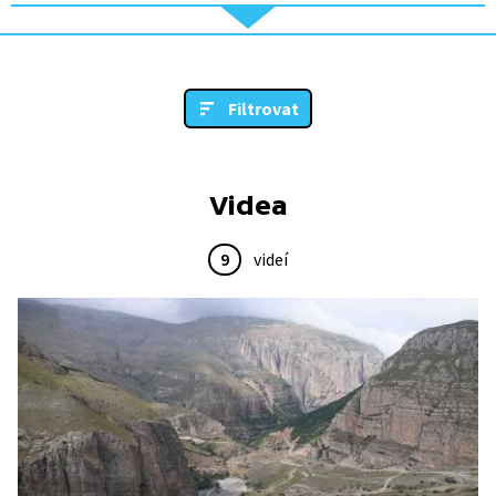
Filtrovat
Videa
9
videí