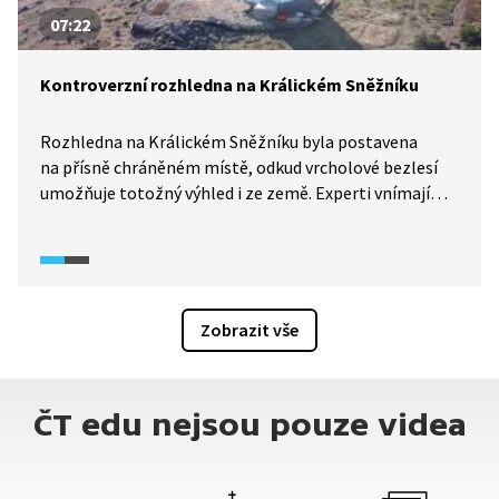
07:22
Kontroverzní rozhledna na Králickém Sněžníku
Rozhledna na Králickém Sněžníku byla postavena
na přísně chráněném místě, odkud vrcholové bezlesí
umožňuje totožný výhled i ze země. Experti vnímají
úřední povolení této stavby jako velice kontroverzní
a obávají se dalších negativních dopadů na unikátní
ekosystémy kvůli počtu turistů, které rozhledna může
přilákat.
Zobrazit vše
ČT edu nejsou pouze videa