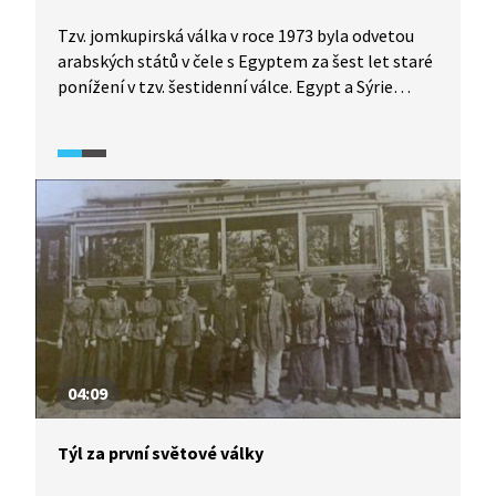
Tzv. jomkupirská válka v roce 1973 byla odvetou
arabských států v čele s Egyptem za šest let staré
ponížení v tzv. šestidenní válce. Egypt a Sýrie
zaútočily během židovského svátku Jom kipur
(den smíření) a i díky selhání izraelských
zpravodajských služeb Izrael značně překvapily.
Ten však i za cenu vysokých ztrát definitivně uhájil
svoji nezávislost. Reportáž Událostí u příležitosti
40. výročí války (2013) přináší i vzpomínky
izraelských veteránů s československými kořeny
na válečné dění.
04:09
Týl za první světové války