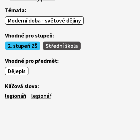
Témata:
Moderní doba - světové dějiny
Vhodné pro stupeň:
2. stupeň ZŠ
Střední škola
Vhodné pro předmět:
Dějepis
Klíčová slova:
legionáři
legionář