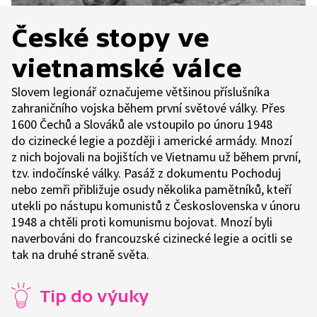
České stopy ve
vietnamské válce
Slovem legionář označujeme většinou příslušníka
zahraničního vojska během první světové války. Přes
1600 Čechů a Slováků ale vstoupilo po únoru 1948
do cizinecké legie a později i americké armády. Mnozí
z nich bojovali na bojištích ve Vietnamu už během první,
tzv. indočínské války. Pasáž z dokumentu Pochoduj
nebo zemři přibližuje osudy několika pamětníků, kteří
utekli po nástupu komunistů z Československa v únoru
1948 a chtěli proti komunismu bojovat. Mnozí byli
naverbováni do francouzské cizinecké legie a ocitli se
tak na druhé straně světa.
Tip do výuky