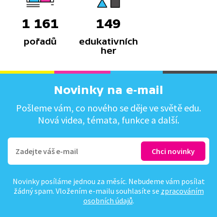
1 161
149
pořadů
edukativních
her
Novinky na e-mail
Pošleme vám, co nového se děje ve světě edu.
Nová videa, témata, funkce a další.
Novinky posíláme jednou za měsíc. Nebudeme vám posílat
žádný spam. Vložením e-mailu souhlasíte se
zpracováním
osobních údajů
.