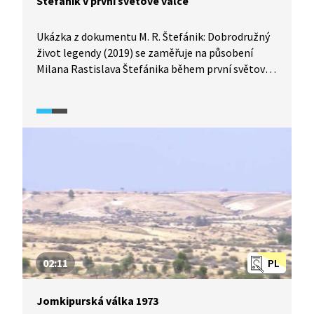
Štefánik v první světové válce
Ukázka z dokumentu M. R. Štefánik: Dobrodružný
život legendy (2019) se zaměřuje na působení
Milana Rastislava Štefánika během první světové
války. Záběry zachycují Štefánikovu práci v oblasti
meteorologie a zobrazují ho i jako letce. Díky
kombinaci autentických záběrů a komentáře
odborníka přibližuje osobnost, která spojila vědu,
techniku a vojenské zkušenosti v době, kdy se
formoval vznik samostatného Československa.
02:11
PL
Jomkipurská válka 1973