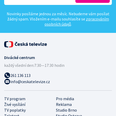
Novinky posíláme jednou za měsíc. Nebudeme vám posílat
žádný spam. Vložením e-mailu souhlasíte se
zpracováním
osobních údajů
.