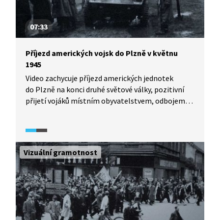
07:33
Příjezd amerických vojsk do Plzně v květnu
1945
Video zachycuje příjezd amerických jednotek
do Plzně na konci druhé světové války, pozitivní
přijetí vojáků místním obyvatelstvem, odbojem
i četnictvem. Ukazuje také ozbrojené střety
s německými vojáky, kteří se odmítali vzdát
bez boje. Ukázka je z dokumentárního filmu,
obsahuje hrané scény, dobové záběry a fotografie,
Vizuální gramotnost
výpovědi pamětníků i historiků.