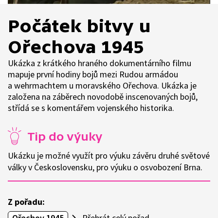
Počátek bitvy u
Ořechova 1945
Ukázka z krátkého hraného dokumentárního filmu
mapuje první hodiny bojů mezi Rudou armádou
a wehrmachtem u moravského Ořechova. Ukázka je
založena na záběrech novodobě inscenovaných bojů,
střídá se s komentářem vojenského historika.
Tip do výuky
Ukázku je možné využít pro výuku závěru druhé světové
války v Československu, pro výuku o osvobození Brna.
Z pořadu:
Ořechov 1945
Přehrát celý pořad