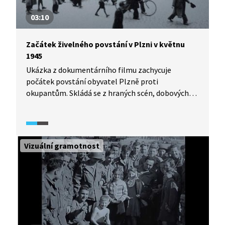
03:10
Začátek živelného povstání v Plzni v květnu
1945
Ukázka z dokumentárního filmu zachycuje
počátek povstání obyvatel Plzně proti
okupantům. Skládá se z hraných scén, dobových
filmových záběrů a výpovědí pamětníků
a historiků. Popisuje postup místního odboje
a spontánní demonstrace a konflikty řadových
obyvatel Plzně s okupanty.
Vizuální gramotnost