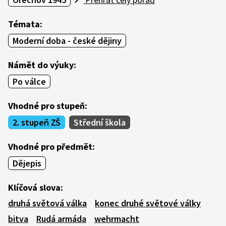
Témata:
Moderní doba - české dějiny
Námět do výuky:
Po válce
Vhodné pro stupeň:
2. stupeň ZŠ
Střední škola
Vhodné pro předmět:
Dějepis
Klíčová slova:
druhá světová válka
konec druhé světové války
bitva
Rudá armáda
wehrmacht