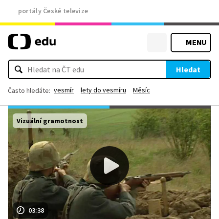
portály České televize
MENU
Hledat
vesmír
lety do vesmíru
Měsíc
Často hledáte:
Vizuální gramotnost
03:38