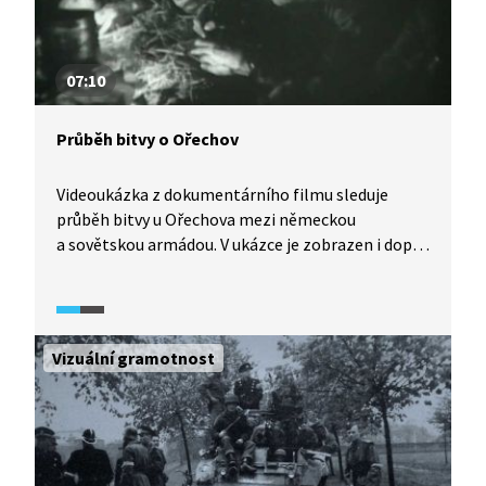
07:10
Průběh bitvy o Ořechov
Videoukázka z dokumentárního filmu sleduje
průběh bitvy u Ořechova mezi německou
a sovětskou armádou. V ukázce je zobrazen i dopad
bojů na civilní obyvatelstvo. V ukázce se objevují
jak dobové záběry, tak vyprávění historika,
pamětníků a také hrané bojové scény.
Vizuální gramotnost