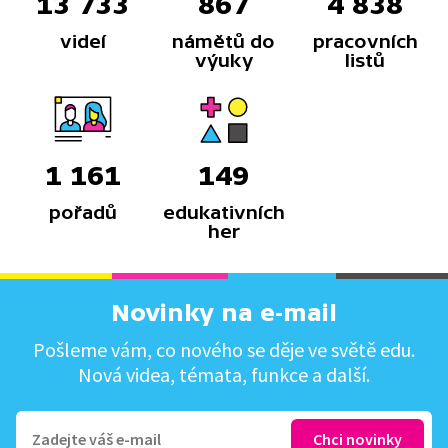
13 733
867
4 838
videí
námětů do
pracovních
výuky
listů
1 161
149
pořadů
edukativních
her
Novinky na e-mail
Pošleme vám, co nového se děje ve světě edu.
Nová videa, témata, funkce a další.