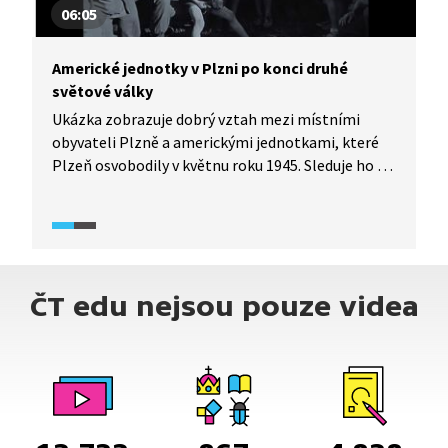
06:05
Americké jednotky v Plzni po konci druhé
světové války
Ukázka zobrazuje dobrý vztah mezi místními
obyvateli Plzně a americkými jednotkami, které
Plzeň osvobodily v květnu roku 1945. Sleduje ho až
do odjezdu Američanů koncem roku 1945. Ve videu
je vidět materiální pomoc, kterou armáda přivezla
do Plzně. Nejen potraviny a léky, ale i renovace
vybombardovaných míst v Plzni. Ukázka je
z dokumentárního filmu, obsahuje hrané scény,
ČT edu nejsou pouze videa
dobové záběry a fotografie, výpovědi pamětníků
a historiků.