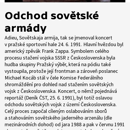
Odchod sovětské
armády
Adieu, Sovětskaja armija, tak se jmenoval koncert
v pražské sportovní hale 24. 6. 1991. Hlavní hvězdou byl
americký zpěvák Frank Zappa. Symbolem celého
procesu stažení vojska SSSR z Československa byla
hudba skupiny Pražský výběr, která na pódiu také
vystoupila, protože její frontman a zároveň poslanec
Michael Kocáb stál v čele Komise Federálního
shromáždění pro dohled nad stažením sovětských
vojsk z Československa. Koncert, o němž pojednává
reportáž (Deník ČST, 25. 6. 1991), byl totiž oslavou
odchodu sovětských vojsk z území Československa.
Celý proces započal cíleným oslabováním sborů
a stahováním sovětského jaderného arzenálu (dle
mezinárodních dohod) od jara 1988 a pak v červnu 1991