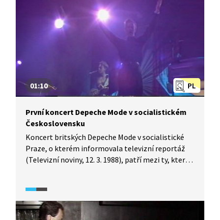
01:10
PL
První koncert Depeche Mode v socialistickém
Československu
Koncert britských Depeche Mode v socialistické
Praze, o kterém informovala televizní reportáž
(Televizní noviny, 12. 3. 1988), patří mezi ty, které
jsou považovány za legendární. O lístky byl
enormní zájem. Prodáno jich bylo všech třináct
tisíc, na Pragokoncert přišlo devadesát tisíc
žádostí. Celkově se na koncert chtělo dostat přes
čtvrt milionu lidí. V Československu byli Depeche