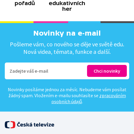
pořadů
edukativních
řeholní komunitu.
her
Novinky na e-mail
Pošleme vám, co nového se děje ve světě edu.
Nová videa, témata, funkce a další.
Novinky posíláme jednou za měsíc. Nebudeme vám posílat
žádný spam. Vložením e-mailu souhlasíte se
zpracováním
osobních údajů
.