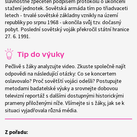
slavnostně zpečetěn podpisem protokolu o ukončení
stažení jednotek. Sovětská armáda tím po třiadvaceti
letech - trvalé sovětské základny vznikly na území
republiky po srpnu 1968 - ukončila svůj tzv. dočasný
pobyt. Poslední sovětský voják překročil státní hranice
27. 6. 1991.
Tip do výuky
Pečlivě s žáky analyzujte video. Zkuste společně najít
odpovědi na následující otázky: Co se koncertem
oslavovalo? Proč sovětští vojáci odešli? Postupujte
metodami badatelské výuky a srovnejte dobovou
televizní reportáž s dalšími dostupnými historickými
prameny přiloženými níže. Všímejte si s žáky, jak se k
situaci vyjadřovala různá média.
Z pořadu: