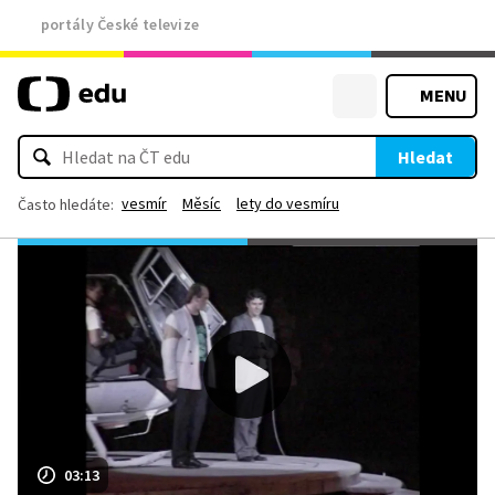
portály České televize
MENU
Hledat
vesmír
Měsíc
lety do vesmíru
Často hledáte:
03:13