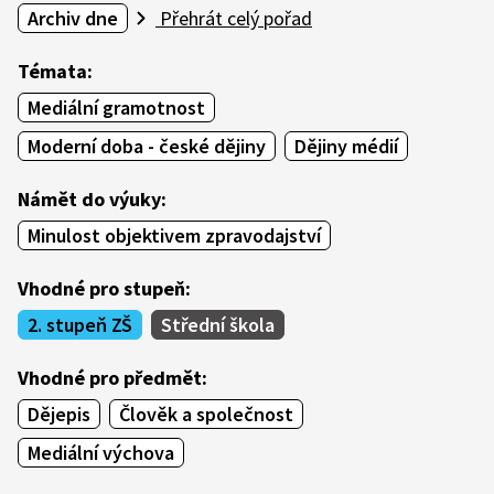
Archiv dne
Přehrát celý pořad
Témata:
Mediální gramotnost
Moderní doba - české dějiny
Dějiny médií
Námět do výuky:
Minulost objektivem zpravodajství
Vhodné pro stupeň:
2. stupeň ZŠ
Střední škola
Vhodné pro předmět:
Dějepis
Člověk a společnost
Mediální výchova