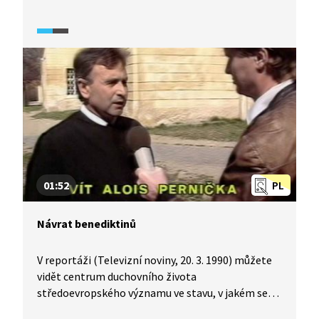
místní děti k aktivní účasti na obraně státu
a zároveň to byla jedna z forem navazování
přátelských kontaktů s lidmi žijícími
v příhraničních oblastech. Síť oddílů mladých
strážců hranic byla budována od roku 1953 a jejich
hlavní náplní byla branná výchova. V roce 1982
bylo aktivních více než 500 takových oddílů.
Podívejte se na reportáž západočeské krajské
redakce Československé televize z 28. 6. 1988.
01:52
PL
Návrat benediktinů
V reportáži (Televizní noviny, 20. 3. 1990) můžete
vidět centrum duchovního života
středoevropského významu ve stavu, v jakém se
nacházelo na jaře 1990. Zanedbané budovy