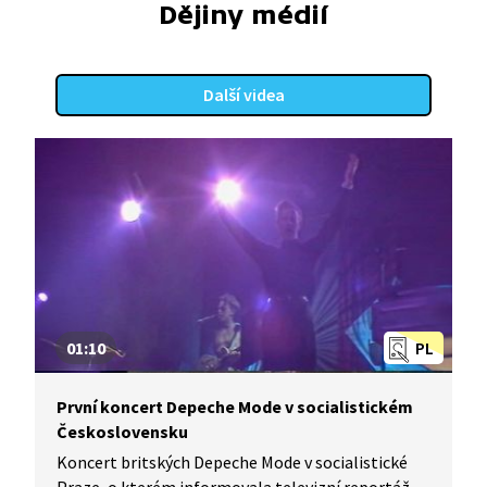
na soukromé. Zároveň šlo o pokus o nápravu křivd
Dějiny médií
z období 50. let, kdy soukromí vlastníci živností
procesem znárodnění o své firmy přišli. Právní
rámec tento proces dostal v roce 1990 zejména
Další videa
zákonem o zmírnění následků některých
majetkových křivd (403/1990 Sb.). Přijetí této
právní normy odstartovalo proces tzv. malé
restituce, na kterou navazovala tzv. malá
privatizace. Ta spočívala v prodeji malých
provozoven státních podniků v dražbách. Právě
to přineslo viditelnou změnu na ulicích měst.
Některé provozovny fungující řadu let změnily svůj
vzhled, zaměření, či dokonce úplně přestaly
existovat a byly nahrazeny jinými.
01:10
PL
První koncert Depeche Mode v socialistickém
Československu
Koncert britských Depeche Mode v socialistické