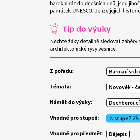
barokní ráz do dnešních dnů, jsou jiho
památek UNESCO. Jenže jejich historie
Tip do výuky
Nechte žáky detailně sledovat záběry a
architektonické rysy vesnice.
Z pořadu:
Barokní srdc
Témata:
Novověk - če
Námět do výuky:
Dechberoucí
Vhodné pro stupeň:
2. stupeň ZŠ
Vhodné pro předmět:
Dějepis