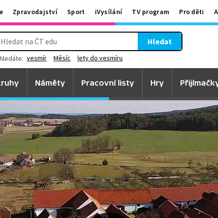
e
Zpravodajství
Sport
iVysílání
TV program
Pro děti
A
Hledat
vesmír
Měsíc
lety do vesmíru
hledáte:
ruhy
Náměty
Pracovní listy
Hry
Přijímačk