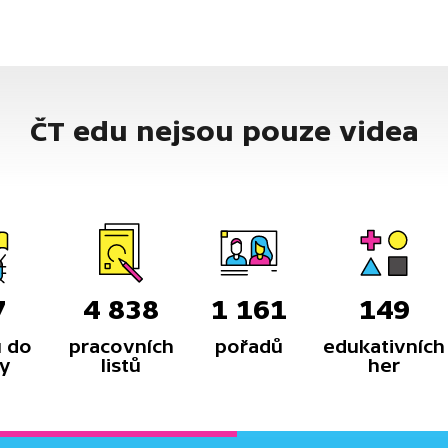
ČT edu nejsou pouze videa
7
4 838
1 161
149
 do
pracovních
pořadů
edukativních
y
listů
her