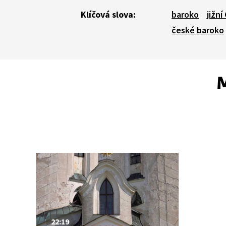
Klíčová slova:
baroko
jižní
české baroko
M
22:19