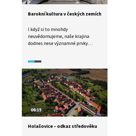
Barokní kultura v českých zemích
I když si to mnohdy
neuvědomujeme, naše krajina
dodnes nese významné prvky
baroka a stavby, které jsou kolem
nás, jsou barokem buď
poznamenány, nebo v něm vznikly
či byly přestavěny. Podívejte se
na přehled nejvýznamnějších
barokních staveb na našem území
a nechte se oslnit barokním
kouzlem.
06:15
Holašovice – odkaz středověku