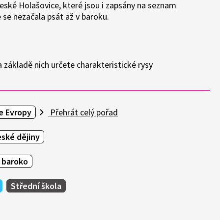
české Holašovice, které jsou i zapsány na seznam
 se nezačala psát až v baroku.
 základě nich určete charakteristické rysy
e Evropy
Přehrát celý pořad
ské dějiny
 baroko
Střední škola