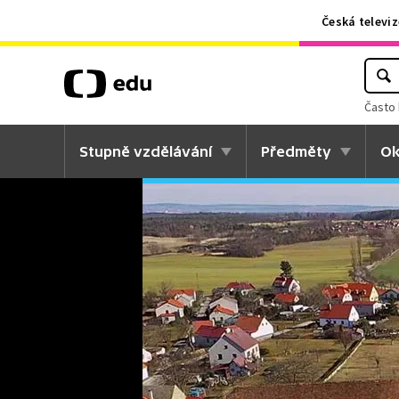
Česká televiz
Často 
Stupně vzdělávání
Předměty
Ok