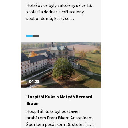
Holašovice byly založeny už ve 13.
století a dodnes tvoří ucelený
soubor domů, který se
od středověku téměř nezměnil.
Můžeme tak obdivovat usedlosti
kolem rozlehlé návsi s chlévy,
maštalemi, sýpkami atd. Podívejte
se na podobu vesnice našich
předků, i když vizuálně průčelí
statků doznala změn ve stylu tzv.
selského baroka v druhé polovině
19. století.
04:28
Hospitál Kuks a Matyáš Bernard
Braun
Hospitál Kuks byl postaven
hrabětem Františkem Antonínem
Šporkem počátkem 18. století jako