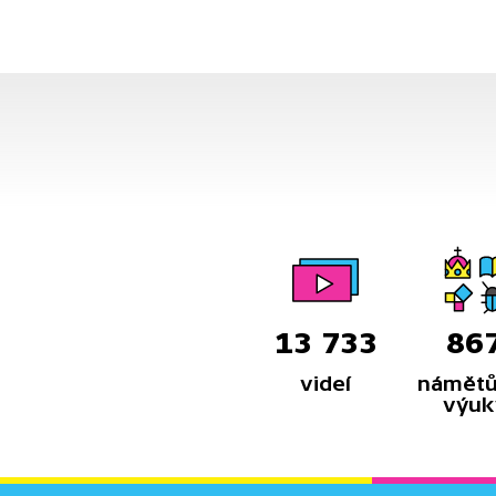
13 733
86
videí
námětů
výuk