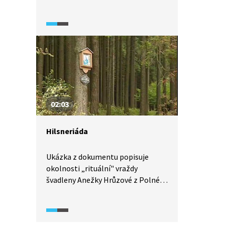
místo pro odpočinek vysloužilých
vojáků. Významnou roli v jeho
výzdobě hrál barokní sochař
Matyáš Bernard Braun, autor
alegorií Ctností a Neřestí.
Vrcholem barokního sochařství je
i komponovaná krajina v okolí
Kuksu, zvaná Braunův betlém.
02:03
Hilsneriáda
Ukázka z dokumentu popisuje
okolnosti „rituální" vraždy
švadleny Anežky Hrůzové z Polné,
obsahuje dobové fotografie
a přibližuje místo nálezu těla.