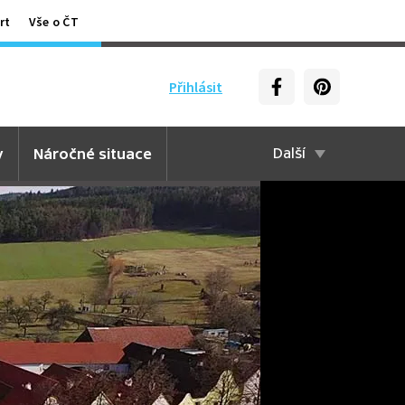
rt
Vše o ČT
Přihlásit
y
Náročné situace
Další