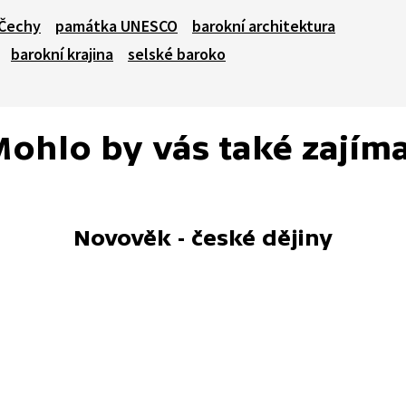
 Čechy
památka UNESCO
barokní architektura
barokní krajina
selské baroko
ohlo by vás také zajím
Novověk - české dějiny