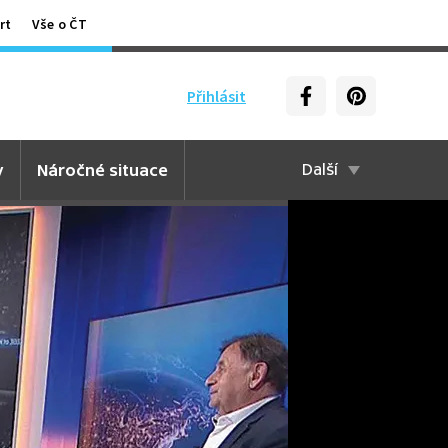
rt
Vše o ČT
Přihlásit
y
Náročné situace
Další