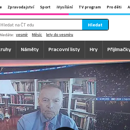
e
Zpravodajství
Sport
iVysílání
TV program
Pro děti
A
Hledat
vesmír
Měsíc
lety do vesmíru
hledáte:
ruhy
Náměty
Pracovní listy
Hry
Přijímačk