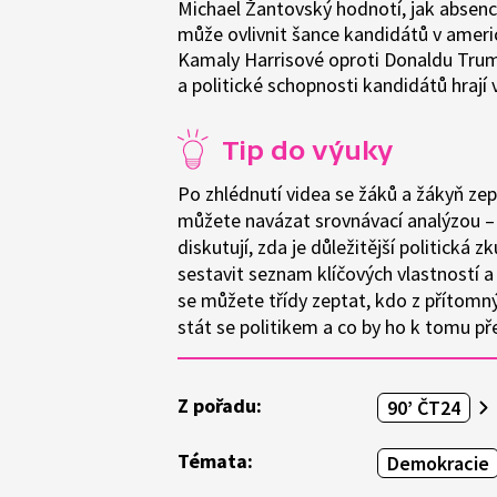
Michael Žantovský hodnotí, jak absence
může ovlivnit šance kandidátů v ameri
Kamaly Harrisové oproti Donaldu Trump
a politické schopnosti kandidátů hrají 
Tip do výuky
Po zhlédnutí videa se žáků a žákyň zep
můžete navázat srovnávací analýzou – ž
diskutují, zda je důležitější politická
sestavit seznam klíčových vlastností a
se můžete třídy zeptat, kdo z přítom
stát se politikem a co by ho k tomu př
Z pořadu:
90’ ČT24
Témata:
Demokracie