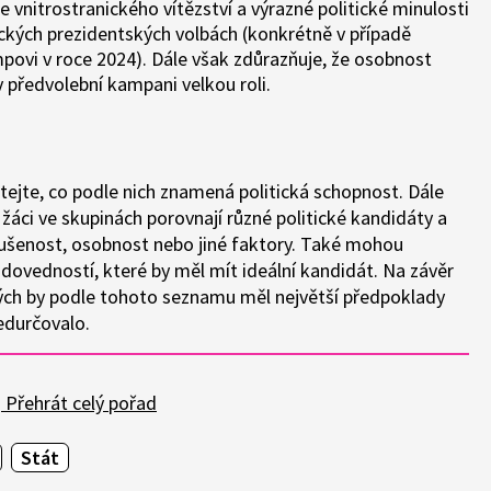
 vnitrostranického vítězství a výrazné politické minulosti
ckých prezidentských volbách (konkrétně v případě
ovi v roce 2024). Dále však zdůrazňuje, že osobnost
v předvolební kampani velkou roli.
tejte, co podle nich znamená politická schopnost. Dále
áci ve skupinách porovnají různé politické kandidáty a
 zkušenost, osobnost nebo jiné faktory. Také mohou
 dovedností, které by měl mít ideální kandidát. Na závěr
ných by podle tohoto seznamu měl největší předpoklady
edurčovalo.
Přehrát celý pořad
Stát