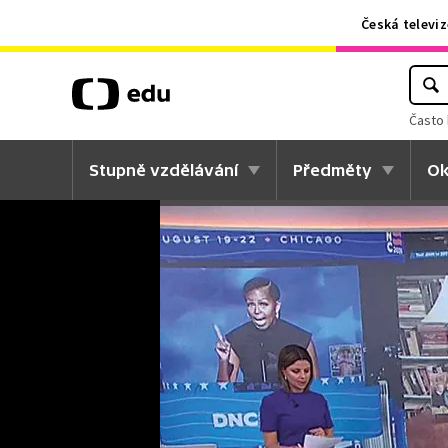
Česká televiz
Často 
Stupně vzdělávání
Předměty
Ok