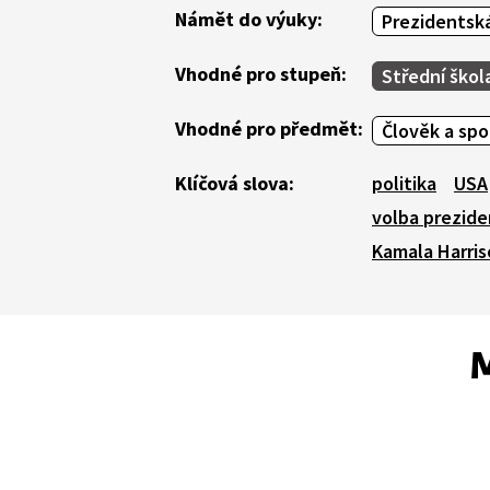
Námět do výuky:
Prezidentská
Vhodné pro stupeň:
Střední škol
Vhodné pro předmět:
Člověk a sp
Klíčová slova:
politika
USA
volba prezid
Kamala Harri
M