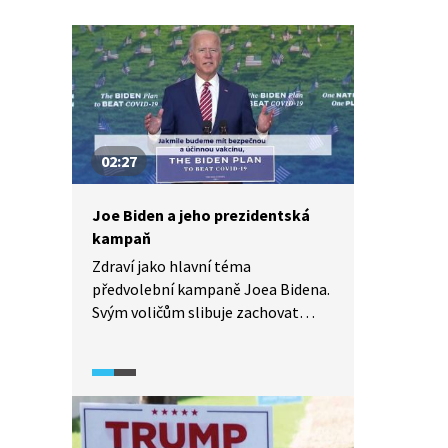
02:27
Joe Biden a jeho prezidentská
kampaň
Zdraví jako hlavní téma
předvolební kampaně Joea Bidena.
Svým voličům slibuje zachovat
dostupné zdravotní pojištění
"Obamacare" a rázně bojovat
s onemocněním covid-19. Bývalý
viceprezident Biden byl vždy
pro bezpečné držení zbraní