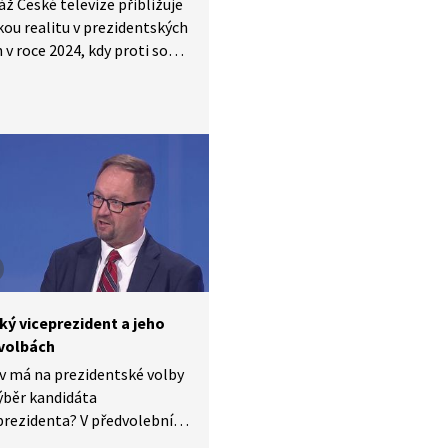
ž České televize přibližuje
ou realitu v prezidentských
 v roce 2024, kdy proti sobě
va kandidáti: Kamala Harris
ld Trump. Zpravodaj
 Vostal představuje
, které byly pro voliče
jící. Například ekonomiku,
odní konflikty, umělé
ní těhotenství, bezpečnost
ednotlivá témata se stávají
í politické kampaně
ňují rozhodování voličů.
ký viceprezident a jeho
 volbách
iv má na prezidentské volby
ýběr kandidáta
prezidenta? V předvolebním
 Americe mohou hrát