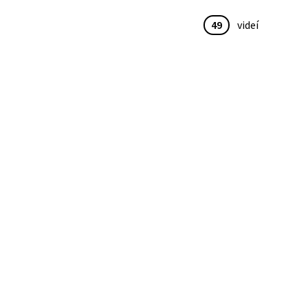
49
videí