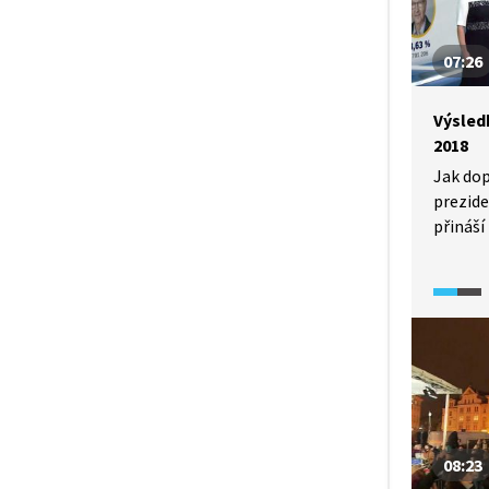
07:26
Výsled
2018
Jak dop
prezide
přináší
druhéh
Zemane
také au
krátce 
August
a grafy,
volební 
v jedno
i obcích
08:23