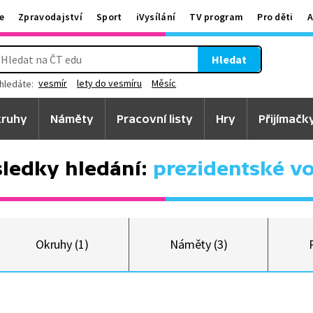
e
Zpravodajství
Sport
iVysílání
TV program
Pro děti
A
Hledat
vesmír
lety do vesmíru
Měsíc
hledáte:
ruhy
Náměty
Pracovní listy
Hry
Přijímačk
ledky hledání:
prezidentské v
Okruhy (1)
Náměty (3)