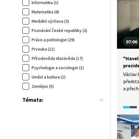
Informatika (1)
Matematika (6)
Mediální výchova (3)
Poznávání České republiky (2)
Právo a politologie (29)
07:06
Prvouka (11)
"Havel
Přírodověda Vlastivěda (17)
prezid
Psychologie a sociologie (1)
Václav
Umění a kultura (1)
předsta
Zeměpis (5)
a přec
režimu, byl čtyřik
Témata:
prezide
stručn
prezide
krátce 
ještě p
v letec