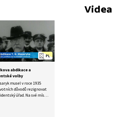
Videa
PL
kova abdikace a
entské volby
asaryk musel v roce 1935
votních důvodů rezignovat
identský úřad. Na své místo
il prosadit Edvarda Beneše.
o ale nebyla zdaleka tak
 jak se může zdát.