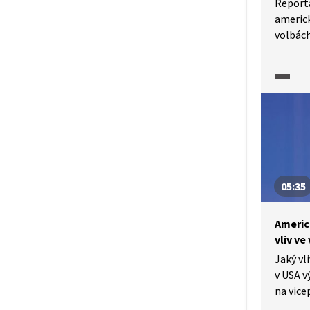
Reportá
americk
volbách
stáli d
a Dona
Bohumil
oblasti
rozhodu
mezinár
přeruše
apod. J
součást
05:35
a ovliv
Americ
vliv ve
Jaký vl
v USA v
na vice
čase v