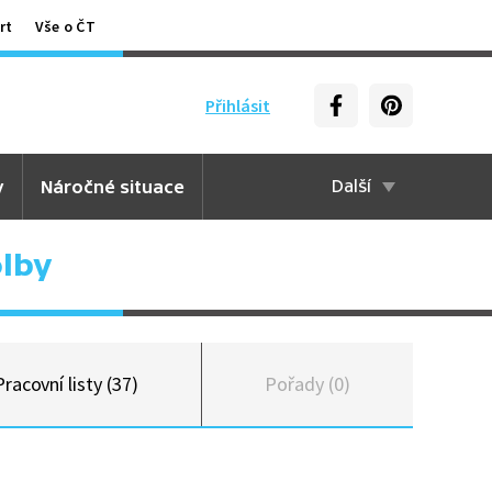
rt
Vše o ČT
Přihlásit
y
Náročné situace
Další
olby
Pracovní listy (37)
Pořady (0)