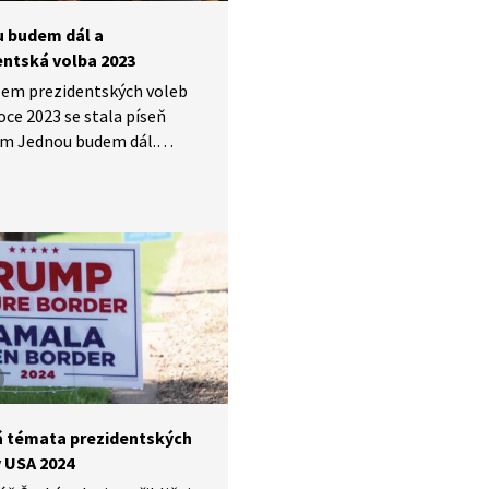
 budem dál a
entská volba 2023
em prezidentských voleb
roce 2023 se stala píseň
em Jednou budem dál.
or se zakladatelem kapely
ál kvintet Jiřím Tichotou
 zajímavosti, například že
rezidentské volby 2023 je
na také s Václavem
, ale dokonce i s Georgem
 Proč si lidé tuto píseň
i? A co symbolizuje?
á témata prezidentských
v USA 2024