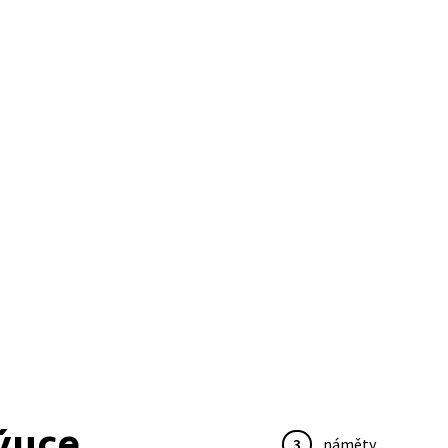
ýuce
3
náměty