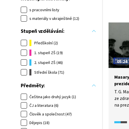
s pracovními listy
s materiály v ukrajinštině (12)
Stupeň vzdělávání:
Předškolní (2)
1. stupeň ZŠ (19)
05:24
2. stupeň ZŠ (46)
Střední škola (71)
Masary
prezid
Předměty:
T. G. M
Čeština jako druhý jazyk (1)
ze zdra
na prez
ČJ a literatura (6)
se snaž
Člověk a společnost (47)
Volba t
Dějepis (18)
snadná,