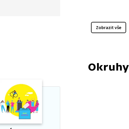
ou roli logické i strategické
 pro volbu tohoto
ta. Ty mohou mít jak
ní, tak negativní dopad
Zobrazit vše
u americké hlavy státu. Vliv
viceprezidenta je ilustrován
identské volbě v roce 2024,
prezidentská kandidátka
 Harrisová vybrala
Okruhy
éra Minnesoty Tima Walze.