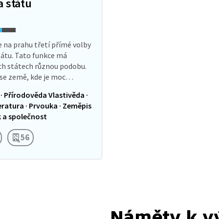
a státu
e na prahu třetí přímé volby
tátu. Tato funkce má
ch státech různou podobu.
se země, kde je moc
nta nebo prezidentky
 · Přírodověda Vlastivěda ·
eomezená, a i takové,
teratura · Prvouka · Zeměpis
rých zastává…
k a společnost
56
Náměty k v