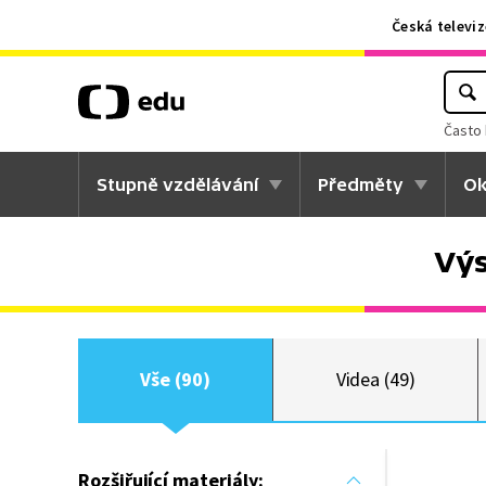
Česká televiz
Často 
Stupně vzdělávání
Předměty
Ok
Výs
Vše (90)
Videa (49)
Rozšiřující materiály: