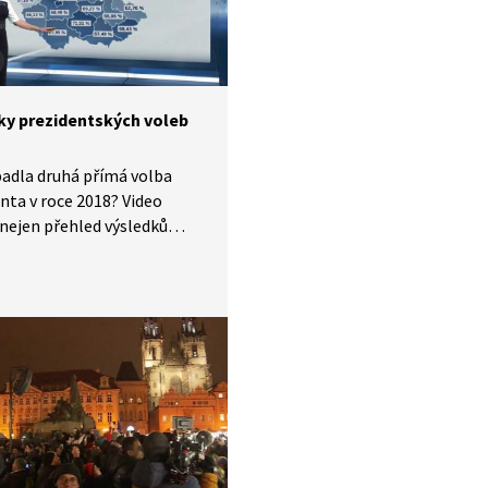
ky prezidentských voleb
adla druhá přímá volba
nta v roce 2018? Video
 nejen přehled výsledků
o kola mezi Milošem
m a Jiřím Drahošem, ale
tentické záběry z dění
po sečtení hlasů. Marcela
ová komentuje statistiky
 které ukazují, jaká byla
účast a jak se výsledky lišily
tlivých krajích, okresech
.