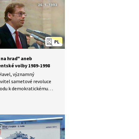
PL
 na hrad" aneb
entské volby 1989-1998
 Havel, významný
vitel sametové revoluce
hodu k demokratickému
rát zvolen
ntem republiky. Video
ě seznamuje se zněním
ntského slibu a děním
po zvolení Havla (tehdy
oslanci parlamentu)
h 1989, 1990, 1993 a 1998.