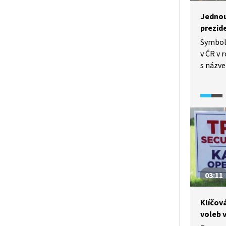
Jednou
prezid
Symbol
v ČR v 
s názv
Rozhov
Spiritu
přináší
kromě p
spojová
Havlem
Bushem.
oblíbil
03:11
Klíčov
voleb 