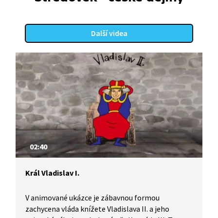
nese knížete Václava, jmenuje?
Další videa
02:40
Král Vladislav I.
V animované ukázce je zábavnou formou
zachycena vláda knížete Vladislava II. a jeho