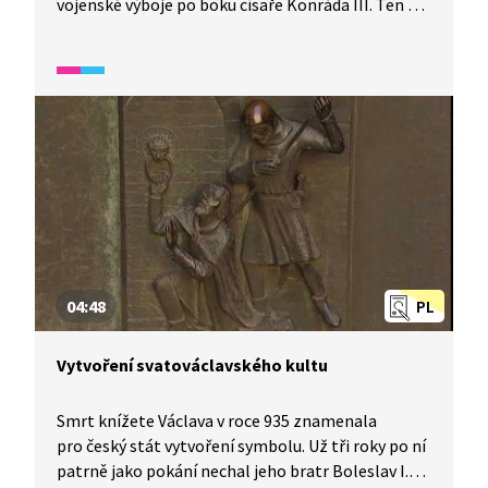
vojenské výboje po boku císaře Konráda III. Ten mu
pak za věrné služby udělí hodnost krále.
04:48
PL
Vytvoření svatováclavského kultu
Smrt knížete Václava v roce 935 znamenala
pro český stát vytvoření symbolu. Už tři roky po ní
patrně jako pokání nechal jeho bratr Boleslav I.