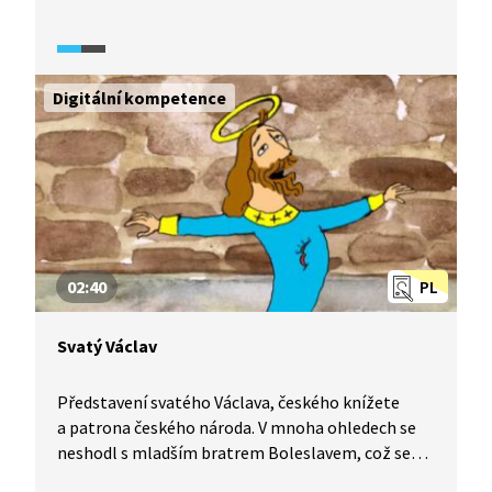
převést ostatky na Pražský hrad a pohřbít
v rotundě sv. Víta. Zázraky, které jsou s tímto
převozem spojené, pak usnadnily cestu ke zřízení
samostatného pražského biskupství.
Digitální kompetence
02:40
PL
Svatý Václav
Představení svatého Václava, českého knížete
a patrona českého národa. V mnoha ohledech se
neshodl s mladším bratrem Boleslavem, což se
mu stalo osudným.