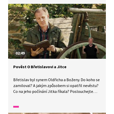
02:49
Pověst O Břetislavovi a Jitce
Břetislav byl synem Oldřicha a Boženy. Do koho se
zamiloval? A jakým způsobem si opatřil nevěstu?
Co na jeho počínání Jitka říkala? Poslouchejte
vyprávění ze Starých pověstí českých, které je
tlumočeno do znakového jazyka pro neslyšící.