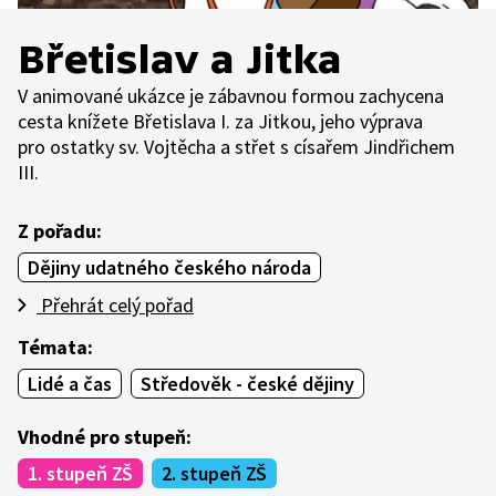
Břetislav a Jitka
V animované ukázce je zábavnou formou zachycena
cesta knížete Břetislava I. za Jitkou, jeho výprava
pro ostatky sv. Vojtěcha a střet s císařem Jindřichem
III.
Z pořadu:
Dějiny udatného českého národa
Přehrát celý pořad
Témata:
Lidé a čas
Středověk - české dějiny
Vhodné pro stupeň:
1. stupeň ZŠ
2. stupeň ZŠ