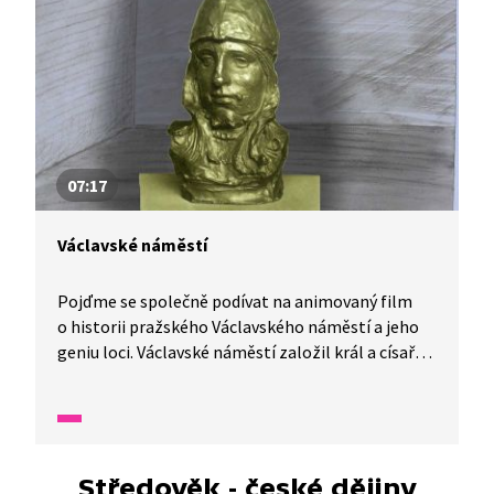
07:17
Václavské náměstí
Pojďme se společně podívat na animovaný film
o historii pražského Václavského náměstí a jeho
geniu loci. Václavské náměstí založil král a císař
Karel IV. ve 14. století. Kdysi zde byl koňský trh,
podle toho se náměstí také jmenovalo, až v 19.
století navrhl K. H. Borovský, aby se náměstí
jmenovalo Václavské. Co všechno se tu odehrálo?
A od kdy tu stojí známý pomník? Jak se kůň, který
Středověk - české dějiny