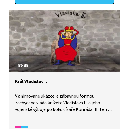
02:40
Král Vladislav I.
V animované ukázce je zábavnou formou
zachycena vláda knížete Vladislava II. a jeho
vojenské výboje po boku císaře Konráda III. Ten mu
pak za věrné služby udělí hodnost krále.