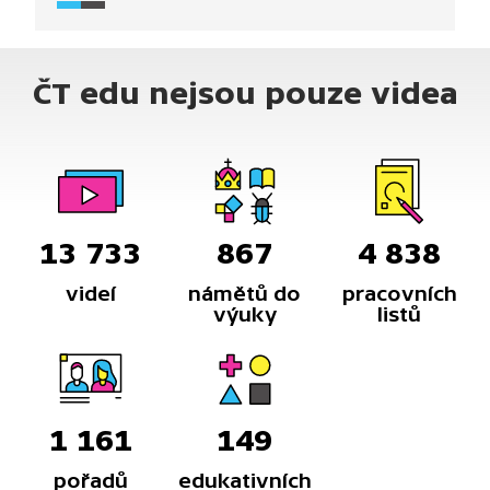
o mumifikaci těla Přemysla Otakara II.
a dramatickém osudu jeho ostatků. Uvidíte záběry
z královské hrobky.
ČT edu nejsou pouze videa
13 733
867
4 838
videí
námětů do
pracovních
výuky
listů
1 161
149
pořadů
edukativních