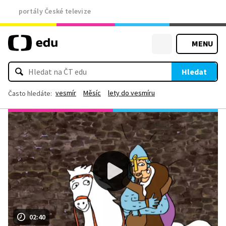
portály České televize
MENU
Hledat
vesmír
Měsíc
lety do vesmíru
Často hledáte:
02:40