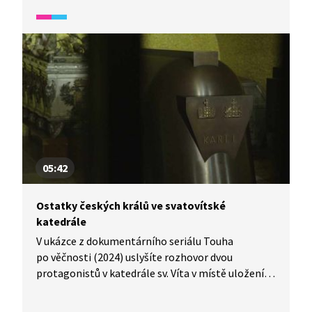
05:42
Ostatky českých králů ve svatovítské
katedrále
V ukázce z dokumentárního seriálu Touha
po věčnosti (2024) uslyšíte rozhovor dvou
protagonistů v katedrále sv. Víta v místě uložení
ostatků českých knížat a králů. Katedrála se stala
jediným pohřebištěm králů za Karla IV. Dozvíte se