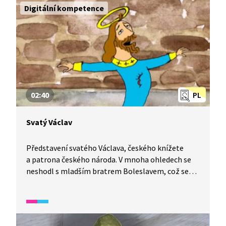
Digitální kompetence
02:40
PL
Svatý Václav
Představení svatého Václava, českého knížete
a patrona českého národa. V mnoha ohledech se
neshodl s mladším bratrem Boleslavem, což se
mu stalo osudným.