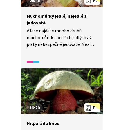
09:46
PL
Muchomůrky jedlé, nejedlé a
jedovaté
V lese najdete mnoho druhů
muchomůrek - od těch jedlých až
po ty nebezpečně jedovaté. Než
vyrazíte do lesa, měli byste je umět
dobře poznávat. Jak je rozlišit?
A na co si dát pozor? Jsou mezi
nimi některé opravdu nebezpečné!
16:20
PL
Hitparáda hřibů