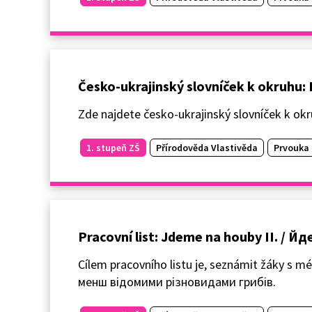
Česko-ukrajinský slovníček k okruhu: 
Zde najdete česko-ukrajinský slovníček k ok
1. stupeň ZŠ
Přírodověda Vlastivěda
Prvouka
Pracovní list: Jdeme na houby II. / Йд
Cílem pracovního listu je, seznámit žáky s
менш відомими різновидами грибів.