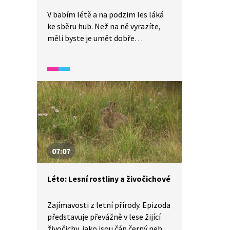
V babím létě a na podzim les láká
ke sběru hub. Než na ně vyrazíte,
měli byste je umět dobře
rozpoznat. Ve videu se dozvíte, jak
jsou houby prospěšné pro stromy,
pod nimiž rostou, a proč byste
neměli poškozovat podhoubí
u hub, které sbíráte, a neničit
houby, které sebrat nechcete.
A věděli jste, že některé houby
dokonce sbírat nesmíte, protože
jsou chráněné?
07:07
Léto: Lesní rostliny a živočichové
Zajímavosti z letní přírody. Epizoda
představuje převážně v lese žijící
živočichy, jako jsou čáp černý nebo