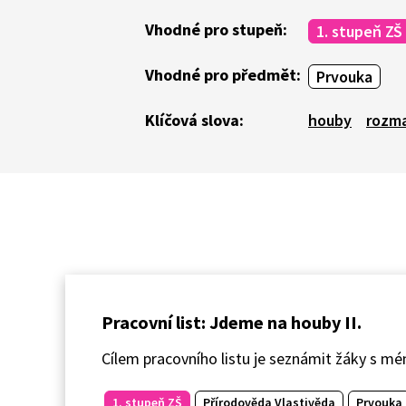
Vhodné pro stupeň:
1. stupeň ZŠ
Vhodné pro předmět:
Prvouka
Klíčová slova:
houby
rozma
Pracovní list: Jdeme na houby II.
Cílem pracovního listu je seznámit žáky s m
1. stupeň ZŠ
Přírodověda Vlastivěda
Prvouka