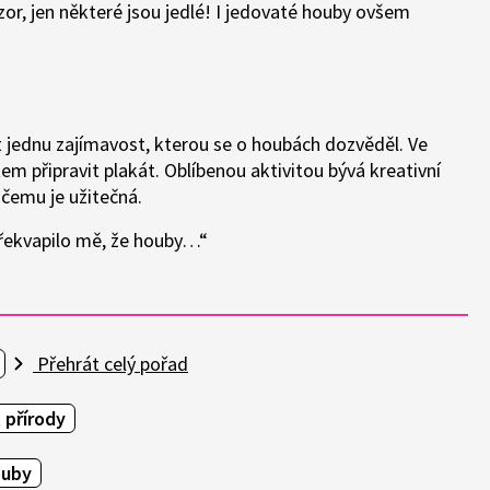
r, jen některé jsou jedlé! I jedovaté houby ovšem
t jednu zajímavost, kterou se o houbách dozvěděl. Ve
 připravit plakát. Oblíbenou aktivitou bývá kreativní
čemu je užitečná.
Překvapilo mě, že houby…“
Přehrát celý pořad
 přírody
ouby