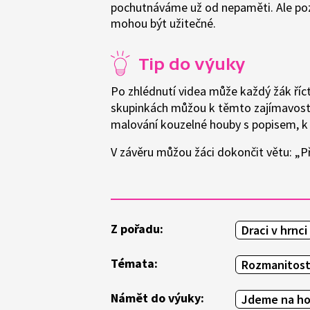
pochutnáváme už od nepaměti. Ale pozo
mohou být užitečné.
Tip do výuky
Po zhlédnutí videa může každý žák říc
skupinkách můžou k těmto zajímavostem
malování kouzelné houby s popisem, k 
V závěru můžou žáci dokončit větu: „
Z pořadu:
Draci v hrnci
Témata:
Rozmanitost
Námět do výuky:
Jdeme na h