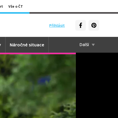
rt
Vše o ČT
Přihlásit
y
Náročné situace
Další