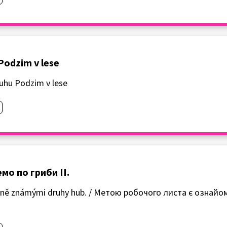
Podzim v lese
ruhu Podzim v lese
емо по гриби II.
 méně známými druhy hub. / Метою робочого листа є ознайом