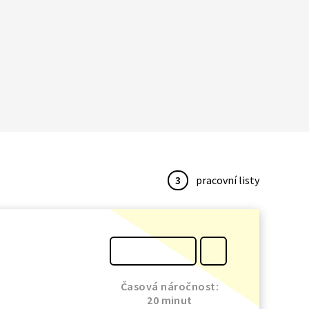
3
pracovní listy
Časová náročnost:
20 minut