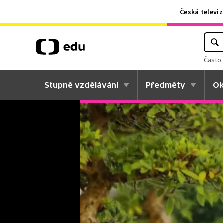
Česká televiz
Často 
Stupně vzdělávání
Předměty
Ok