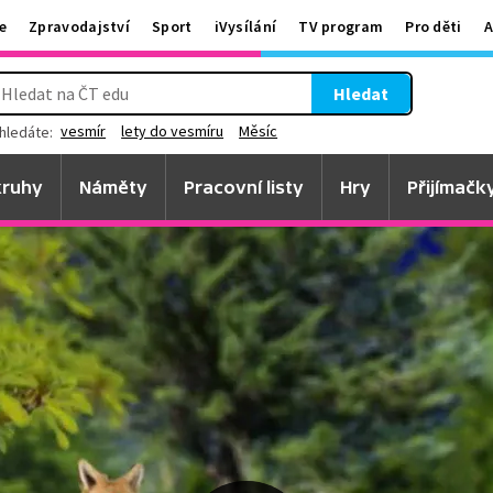
e
Zpravodajství
Sport
iVysílání
TV program
Pro děti
A
Hledat
vesmír
lety do vesmíru
Měsíc
hledáte:
ruhy
Náměty
Pracovní listy
Hry
Přijímačk