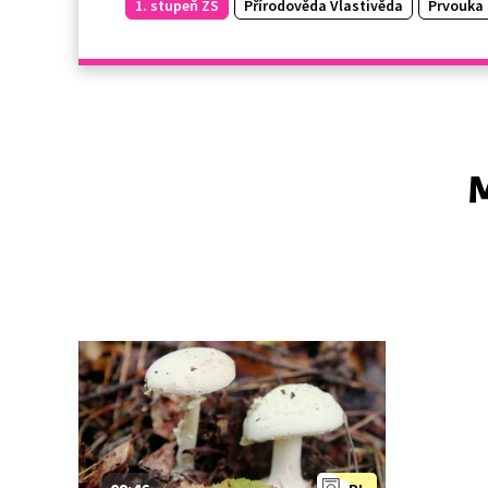
1. stupeň ZŠ
Přírodověda Vlastivěda
Prvouka
M