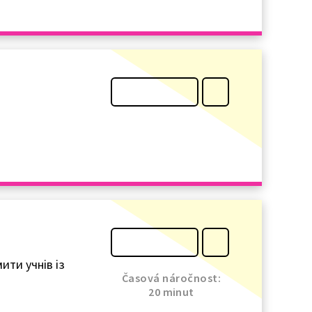
ити учнів із
Časová náročnost:
20 minut