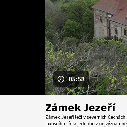
05:58
Zámek Jezeří
Zámek Jezeří leží v severních Čechác
luxusního sídla jednoho z nejvýznamněj