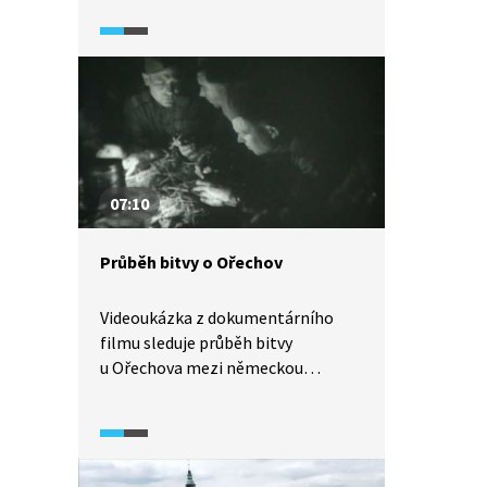
u moravského Ořechova. Ukázka je
založena na záběrech novodobě
inscenovaných bojů, střídá se
s komentářem vojenského
historika.
07:10
Průběh bitvy o Ořechov
Videoukázka z dokumentárního
filmu sleduje průběh bitvy
u Ořechova mezi německou
a sovětskou armádou. V ukázce je
zobrazen i dopad bojů na civilní
obyvatelstvo. V ukázce se objevují
jak dobové záběry, tak vyprávění