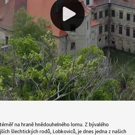
h téměř na hraně hnědouhelného lomu. Z bývalého
ších šlechtických rodů, Lobkoviců, je dnes jedna z našich