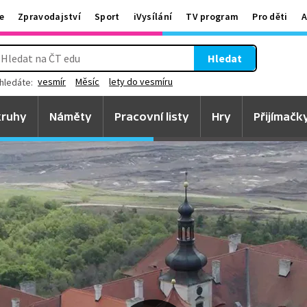
e
Zpravodajství
Sport
iVysílání
TV program
Pro děti
A
Hledat
vesmír
Měsíc
lety do vesmíru
hledáte:
ruhy
Náměty
Pracovní listy
Hry
Přijímačk