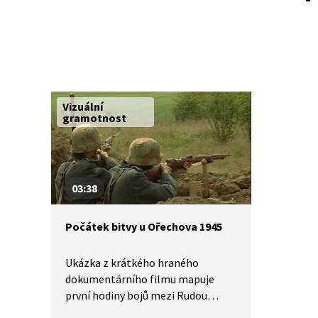
Vizuální
gramotnost
03:38
Počátek bitvy u Ořechova 1945
Ukázka z krátkého hraného
dokumentárního filmu mapuje
první hodiny bojů mezi Rudou
armádou a wehrmachtem