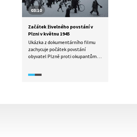
03:10
Začátek živelného povstání v
Plzni v květnu 1945
Ukázka z dokumentárního filmu
zachycuje počátek povstání
obyvatel Plzně proti okupantům.
Skládá se z hraných scén, dobových
filmových záběrů a výpovědí
pamětníků a historiků. Popisuje
postup místního odboje
a spontánní demonstrace
a konflikty řadových obyvatel
Plzně s okupanty.