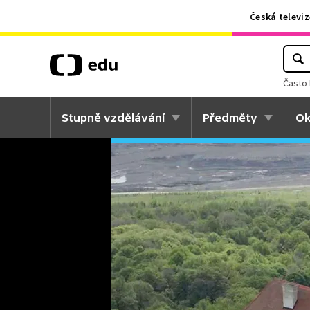
Česká televiz
Často 
Stupně vzdělávání
Předměty
Ok