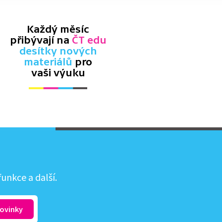
Každý měsíc
přibývají na
ČT edu
desítky nových
materiálů
pro
vaši výuku
unkce a další.