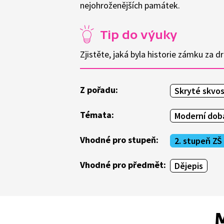
nejohroženějších památek.
Tip do výuky
Zjistěte, jaká byla historie zámku za d
Z pořadu:
Skryté skvo
Témata:
Moderní doba
Vhodné pro stupeň:
2. stupeň ZŠ
Vhodné pro předmět:
Dějepis
M