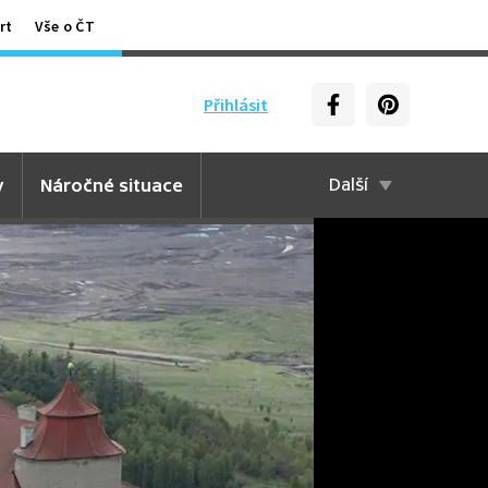
rt
Vše o ČT
Přihlásit
y
Náročné situace
Další