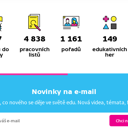
7
4 838
1 161
149
 do
pracovních
pořadů
edukativních
y
listů
her
Novinky na e-mail
co nového se děje ve světě edu. Nová videa, témata, f