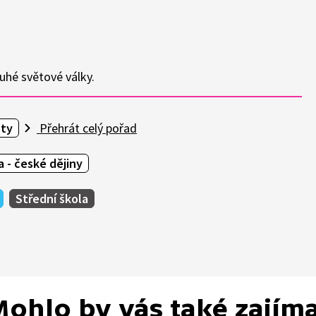
ruhé světové války.
sty
Přehrát celý pořad
 - české dějiny
Střední škola
ohlo by vás také zajím