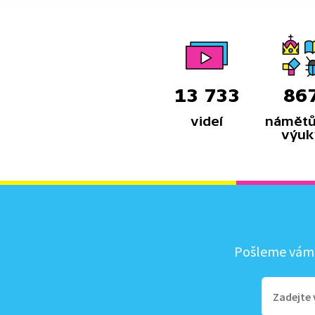
13 733
86
videí
námětů
výuk
Pošleme vám, 