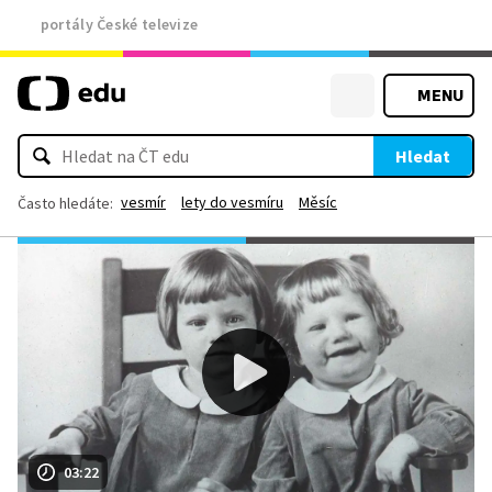
portály České televize
MENU
Hledat
vesmír
lety do vesmíru
Měsíc
Často hledáte:
03:22