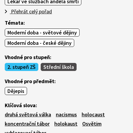
Lékař ve službách anděla smrti
Přehrát celý pořad
Témata:
Moderní doba - světové dějiny
Moderní doba - české dějiny
Vhodné pro stupeň:
2. stupeň ZŠ
Střední škola
Vhodné pro předmět:
Dějepis
Klíčová slova:
druhá světová válka
nacismus
holocaust
koncentrační tábor
holokaust
Osvětim
vyhlazovací tábor