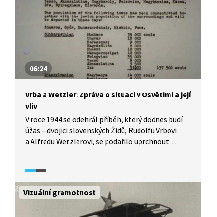
ze září 1943 lze pokládat za největší jednorázovou
vraždu československých občanů za 2. světové
války.
06:24
Vrba a Wetzler: Zpráva o situaci v Osvětimi a její
vliv
V roce 1944 se odehrál příběh, který dodnes budí
úžas – dvojici slovenských Židů, Rudolfu Vrbovi
a Alfredu Wetzlerovi, se podařilo uprchnout
z Osvětimi. O tom, co za zvěrstva se
ve vyhlazovacím táboře dělo, sepsali zprávu, která
pak byla šířena i do dalších zemí s cílem zastavit
deportace. Ve videu z dokumentu 32 utajovaných
Vizuální gramotnost
stran – Zpráva z pekla (2016) se podíváme blíže
na to, co tato zpráva obsahovala, jak se ji podařilo