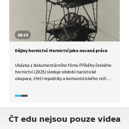
šířit dál i jaký reálný vliv měla.
08:10
Dějiny hornictví: Hornictví jako nucená práce
Ukázka z dokumentárního filmu Příběhy českého
hornictví (2025) sleduje období nacistické
okupace, třetí republiky a komunistického režimu,
kdy bylo hornictví zneužíváno jako forma nucené
práce: ať už pro sovětské válečné zajatce, nebo
později pro nepřátele Sovětského svazu
a komunistického režimu. Ukázka divákovi
přibližuje podmínky, v nichž byli vězni nuceni
ČT edu nejsou pouze videa
pracovat, i jakým způsobem s nimi bylo
zacházeno. Obsahuje dobové záběry a výpovědi