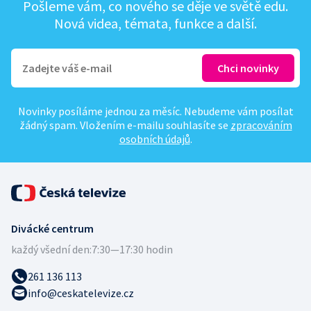
Pošleme vám, co nového se děje ve světě edu.
Nová videa, témata, funkce a další.
Novinky posíláme jednou za měsíc. Nebudeme vám posílat
žádný spam. Vložením e-mailu souhlasíte se
zpracováním
osobních údajů
.