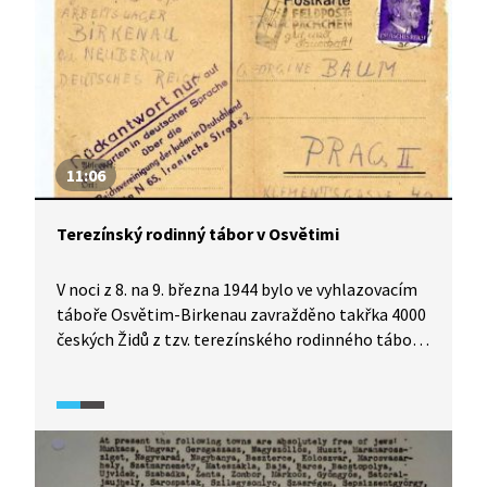
norimberských zákonů musela ukončit studium
na gymnáziu, zapsala se proto do Anglického
ústavu.
11:06
Terezínský rodinný tábor v Osvětimi
V noci z 8. na 9. března 1944 bylo ve vyhlazovacím
táboře Osvětim-Birkenau zavražděno takřka 4000
českých Židů z tzv. terezínského rodinného tábora.
Než odešli na smrt, museli vězni napsat svým
příbuzným a známým pohlednice, které byly
posléze postdatovány a odeslány s účelem vzbudit
zdání, že jsou všichni v pořádku. Ačkoli transportů
z Terezína se uskutečnilo několik, likvidaci toho