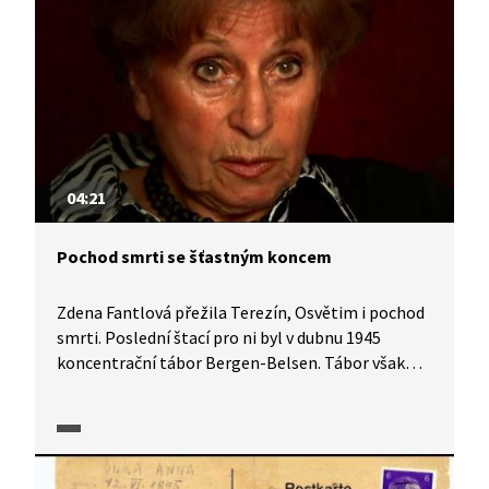
04:21
Pochod smrti se šťastným koncem
Zdena Fantlová přežila Terezín, Osvětim i pochod
smrti. Poslední štací pro ni byl v dubnu 1945
koncentrační tábor Bergen-Belsen. Tábor však
zachvátil skvrnitý tyfus a zajatci hromadně
umírali. S nadlidskou silou se přes kupu mrtvých
těl doplazila do budovy Červeného kříže, kde ji
našel britský voják. Život ji paradoxně zachránila
znalost angličtiny, kterou studovala proto, že dle