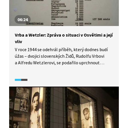
06:24
Vrba a Wetzler: Zpráva o situaci v Osvětimi a její
vliv
V roce 1944 se odehrál příběh, který dodnes budí
úžas – dvojici slovenských Židů, Rudolfu Vrbovi
a Alfredu Wetzlerovi, se podařilo uprchnout
z Osvětimi. O tom, co za zvěrstva se
ve vyhlazovacím táboře dělo, sepsali zprávu, která
pak byla šířena i do dalších zemí s cílem zastavit
deportace. Ve videu z dokumentu 32 utajovaných
stran – Zpráva z pekla (2016) se podíváme blíže
na to, co tato zpráva obsahovala, jak se ji podařilo
šířit dál i jaký reálný vliv měla.