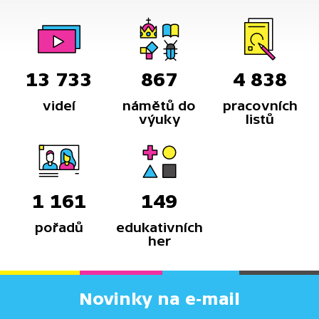
historiků.
13 733
867
4 838
videí
námětů do
pracovních
výuky
listů
1 161
149
pořadů
edukativních
her
Novinky na e-mail