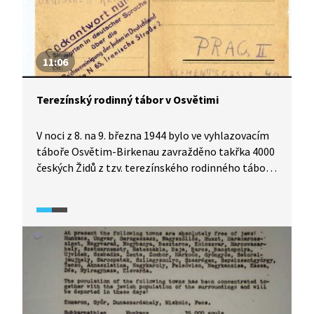
11:06
Terezínský rodinný tábor v Osvětimi
V noci z 8. na 9. března 1944 bylo ve vyhlazovacím
táboře Osvětim-Birkenau zavražděno takřka 4000
českých Židů z tzv. terezínského rodinného tábora.
Než odešli na smrt, museli vězni napsat svým
příbuzným a známým pohlednice, které byly
posléze postdatovány a odeslány s účelem vzbudit
zdání, že jsou všichni v pořádku. Ačkoli transportů
z Terezína se uskutečnilo několik, likvidaci toho
ze září 1943 lze pokládat za největší jednorázovou
vraždu československých občanů za 2. světové
války.