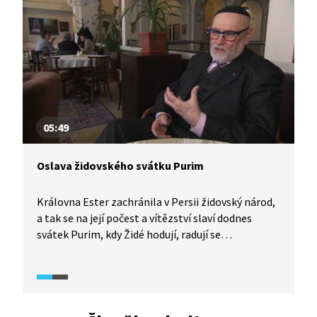
obdarovávají jako o Vánocích.
05:49
Oslava židovského svátku Purim
Královna Ester zachránila v Persii židovský národ,
a tak se na její počest a vítězství slaví dodnes
svátek Purim, kdy Židé hodují, radují se
a obdarovávají chudé a nemocné. Jakou podobu
mají dnes oslavy jediného židovského svátku, který
velebí ženu, a co je pro ně typické? To nám poví
Vida Neuwirthová, herečka a loutkoherečka,
zakladatelka dětského divadla při pražské