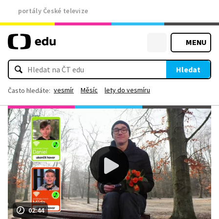
portály České televize
MENU
Hledat
vesmír
Měsíc
lety do vesmíru
Často hledáte:
02:44