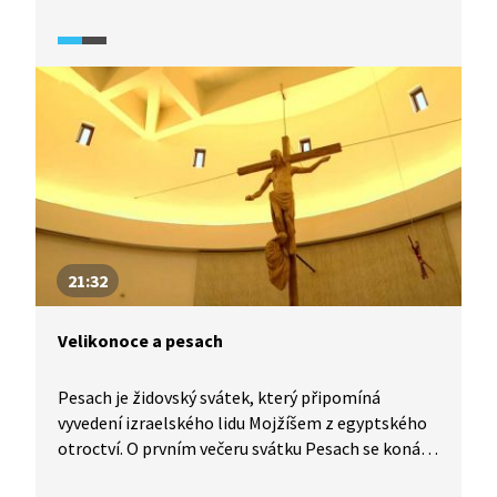
show přišel na konci 80. let a v českém televizním
prostředí zejména s novým miléniem. Video
odpoví i na zvídanou otázku: Jsou reality show
opravdu realitou?
21:32
Velikonoce a pesach
Pesach je židovský svátek, který připomíná
vyvedení izraelského lidu Mojžíšem z egyptského
otroctví. O prvním večeru svátku Pesach se koná
sederová večeře, spojená s pevně stanoveným