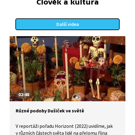
Člověk a kultura
židovské obci.
Další videa
02:48
Různé podoby Dušiček ve světě
V reportáži pořadu Horizont (2022) uvidíme, jak
v různých částech světa lidé na přelomu října