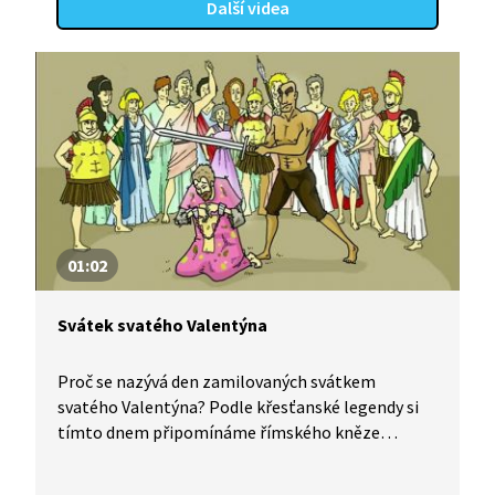
Další videa
01:02
Svátek svatého Valentýna
Proč se nazývá den zamilovaných svátkem
svatého Valentýna? Podle křesťanské legendy si
tímto dnem připomínáme římského kněze
Valentýna, který tajně oddával zamilované páry.
Císař totiž zrušil manželství, aby se muži