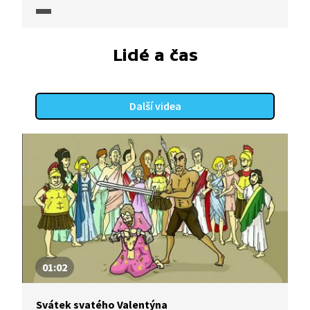
rituálem. Do stejného ročního období spadají
i Velikonoce. Ty jsou nejvýznamnějším svátkem
křesťanů, protože připomínají Kristovu oběť
na kříži. Čím jsou si oba svátky podobné?
Lidé a čas
Především svým významným duchovním
přesahem.
Další videa
01:02
Svátek svatého Valentýna