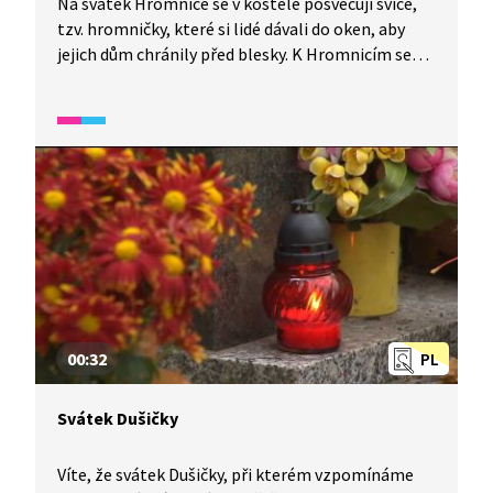
Na svátek Hromnice se v kostele posvěcují svíce,
tzv. hromničky, které si lidé dávali do oken, aby
jejich dům chránily před blesky. K Hromnicím se
kromě zvyků váže i mnoho pranostik. Mezi tu
nejznámější patří „Na Hromnice o hodinu více“.
00:32
PL
Svátek Dušičky
Víte, že svátek Dušičky, při kterém vzpomínáme