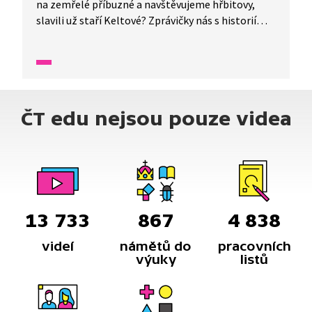
na zemřelé příbuzné a navštěvujeme hřbitovy,
slavili už staří Keltové? Zprávičky nás s historií
Dušiček seznámí.
ČT edu nejsou pouze videa
13 733
867
4 838
videí
námětů do
pracovních
výuky
listů