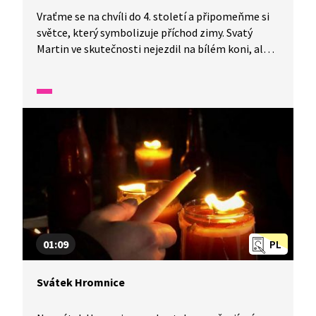
Vraťme se na chvíli do 4. století a připomeňme si
světce, který symbolizuje příchod zimy. Svatý
Martin ve skutečnosti nejezdil na bílém koni, ale
lidé vypozorovali, že kolem svátku sv. Martina
padal první sníh. Pranostika „Svatý Martin přijíždí
na bílém koni“ je známá, ale znáte některou
z legend o tomto světci?
01:09
PL
Svátek Hromnice