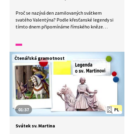
Proč se nazývá den zamilovaných svátkem
svatého Valentýna? Podle křesťanské legendy si
tímto dnem připomínáme římského kněze
Valentýna, který tajně oddával zamilované páry.
Císař totiž zrušil manželství, aby se muži
soustředili pouze na válčení. Toho ale Valentýn
nedbal, a tak byl za to 14. února v roce 270
Čtenářská gramotnost
popraven.
01:37
PL
Svátek sv. Martina