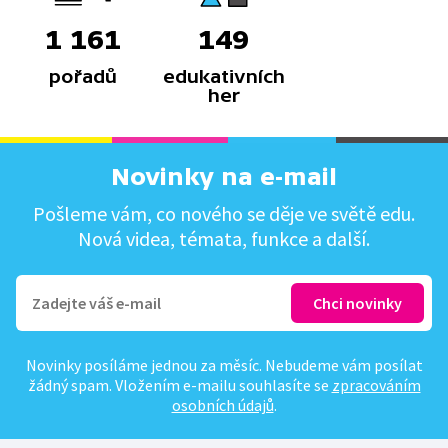
1 161
149
pořadů
edukativních
her
Novinky na e-mail
Pošleme vám, co nového se děje ve světě edu.
Nová videa, témata, funkce a další.
Novinky posíláme jednou za měsíc. Nebudeme vám posílat
žádný spam. Vložením e-mailu souhlasíte se
zpracováním
osobních údajů
.