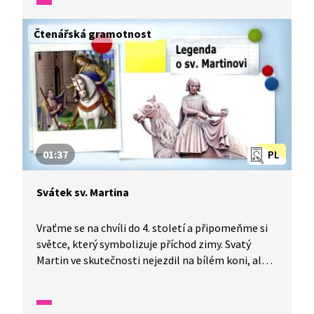
soustředili pouze na válčení. Toho ale Valentýn
nedbal, a tak byl za to 14. února v roce 270
Čtenářská gramotnost
popraven.
01:37
PL
Svátek sv. Martina
Vraťme se na chvíli do 4. století a připomeňme si
světce, který symbolizuje příchod zimy. Svatý
Martin ve skutečnosti nejezdil na bílém koni, ale
lidé vypozorovali, že kolem svátku sv. Martina
padal první sníh. Pranostika „Svatý Martin přijíždí
na bílém koni“ je známá, ale znáte některou