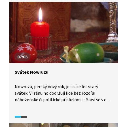
z legend o tomto světci?
07:03
Svátek Nowruzu
Nowruzu, perský nový rok, je tisíce let starý
svátek. V Íránu ho dodržují lidé bez rozdílu
náboženské či politické příslušnosti. Slaví se v celé
střední Asii i Indii v den jarní rovnodennosti
a můžeme u něj najít jisté podobnosti s našimi
velikonočními tradicemi, například barvení vajíček.
Zároveň se však během tohoto svátku lidé