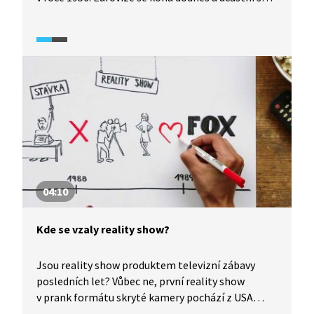
soutěžící ze zhruba 40 zemí, včetně Austrálie.
Prvním Čechem, který se soutěže účastnil, byl
Karel Gott, ovšem jako zástupce Rakouska. Jaké
další kuriozity její historii provázejí, se dozvíte
ve videu.
04:10
Kde se vzaly reality show?
Jsou reality show produktem televizní zábavy
posledních let? Vůbec ne, první reality show
v prank formátu skryté kamery pochází z USA
z roku 1948. Rozmach dnešním dnům bližších