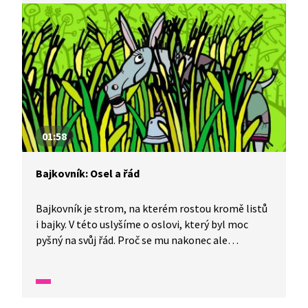
01:58
Bajkovník: Osel a řád
Bajkovník je strom, na kterém rostou kromě listů
i bajky. V této uslyšíme o oslovi, který byl moc
pyšný na svůj řád. Proč se mu nakonec ale
nevyplatilo nosit řád na sobě? A co z toho příběhu
plyne pro nás? Bajka je simultánně tlumočena
do znakového jazyka.