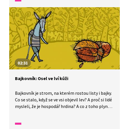
simultánně tlumočena do znakového jazyka.
02:31
Bajkovník: Osel ve lví kůži
Bajkovník je strom, na kterém rostou listy i bajky.
Co se stalo, když se ve vsi objevil lev? A proč si lidé
mysleli, že je hospodář hrdina? A co z toho plyne
pro nás? Podívejte se. Bajka je simultánně
tlumočena do znakového jazyka.