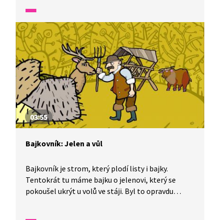
tlumočena do znakového jazyka.
03:55
Bajkovník: Jelen a vůl
Bajkovník je strom, který plodí listy i bajky.
Tentokrát tu máme bajku o jelenovi, který se
pokoušel ukrýt u volů ve stáji. Byl to opravdu
bezpečný úkryt? A jak se zachoval hospodář?
A jaké z toho plyne ponaučení? Bajka je