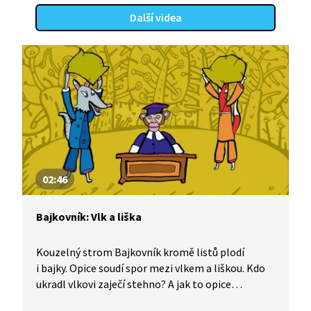
Další videa
02:46
Bajkovník: Vlk a liška
Kouzelný strom Bajkovník kromě listů plodí
i bajky. Opice soudí spor mezi vlkem a liškou. Kdo
ukradl vlkovi zaječí stehno? A jak to opice
rozsoudí? A co z toho plyne? Bajka je simultánně