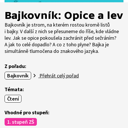
Bajkovník: Opice a lev
Bajkovník je strom, na kterém rostou kromě listů
i bajky. V další z nich se přesuneme do říše, kde vládne
lev. Jak se opice pokoušela zachránit před sežráním?
A jak to celé dopadlo? A co z toho plyne? Bajka je
simultánně tlumočena do znakového jazyka.
Z pořadu:
Bajkovník
Přehrát celý pořad
Témata:
Čtení
Vhodné pro stupeň:
1. stupeň ZŠ