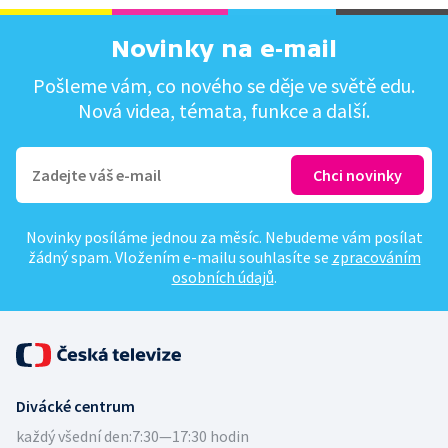
Novinky na e-mail
Pošleme vám, co nového se děje ve světě edu.
Nová videa, témata, funkce a další.
Novinky posíláme jednou za měsíc. Nebudeme vám posílat
žádný spam. Vložením e-mailu souhlasíte se
zpracováním
osobních údajů
.