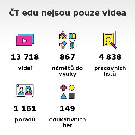
ČT edu nejsou pouze videa
13 718
867
4 838
videí
námětů do
pracovních
výuky
listů
1 161
149
pořadů
edukativních
her