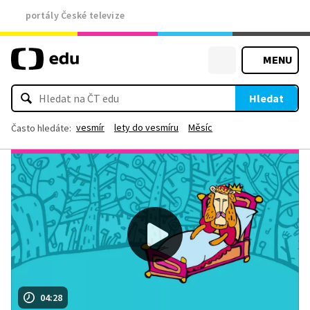
portály České televize
MENU
Hledat
vesmír
lety do vesmíru
Měsíc
Často hledáte:
04:28