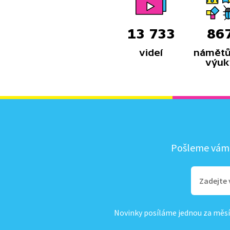
13 733
86
videí
námětů
výuk
Pošleme vám, 
Novinky posíláme jednou za měsí