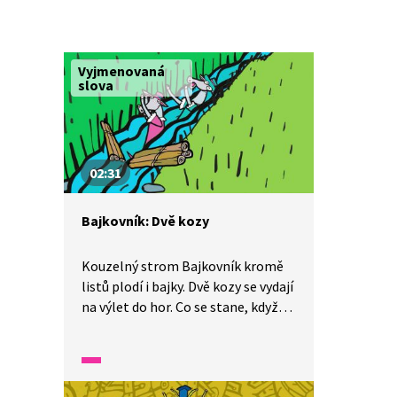
Vyjmenovaná
slova
02:31
Bajkovník: Dvě kozy
Kouzelný strom Bajkovník kromě
listů plodí i bajky. Dvě kozy se vydají
na výlet do hor. Co se stane, když
obě chtějí přejít lávku? A jaké
z toho plyne ponaučení? Bajka je
simultánně tlumočena
do znakového jazyka.