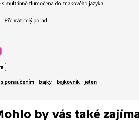
je simultánně tlumočena do znakového jazyka.
Přehrát celý pořad
ra
 s ponaučením
bajky
bajkovník
jelen
ohlo by vás také zajím