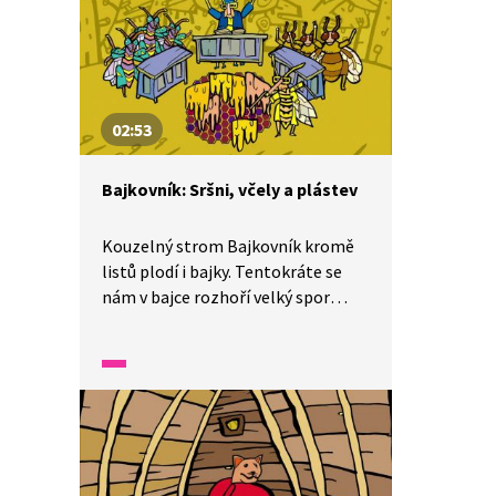
02:53
Bajkovník: Sršni, včely a plástev
Kouzelný strom Bajkovník kromě
listů plodí i bajky. Tentokráte se
nám v bajce rozhoří velký spor
mezi sršni a včelami. Jak a kdo
by měl vyřešit spor o plástev?
A jaké z toho plyne ponaučení?
Bajka je simultánně tlumočena
do znakového jazyka.