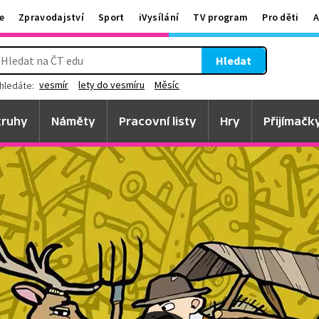
e
Zpravodajství
Sport
iVysílání
TV program
Pro děti
A
Hledat
vesmír
lety do vesmíru
Měsíc
hledáte:
ruhy
Náměty
Pracovní listy
Hry
Přijímačk