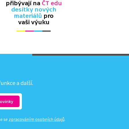
přibývají na
ČT edu
desítky nových
materiálů
pro
vaši výuku
unkce a další.
te se
zpracováním osobních údajů
.