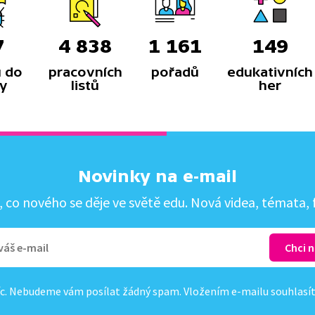
7
4 838
1 161
149
 do
pracovních
pořadů
edukativních
y
listů
her
Novinky na e-mail
co nového se děje ve světě edu. Nová videa, témata, f
c. Nebudeme vám posílat žádný spam. Vložením e-mailu souhlasí