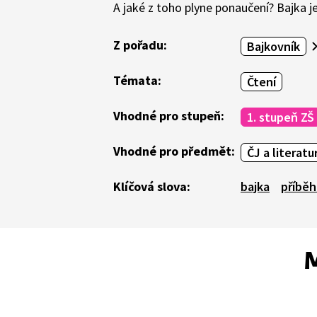
A jaké z toho plyne ponaučení? Bajka 
Z pořadu:
Bajkovník
Témata:
Čtení
Vhodné pro stupeň:
1. stupeň ZŠ
Vhodné pro předmět:
ČJ a literatu
Klíčová slova:
bajka
příběh
M