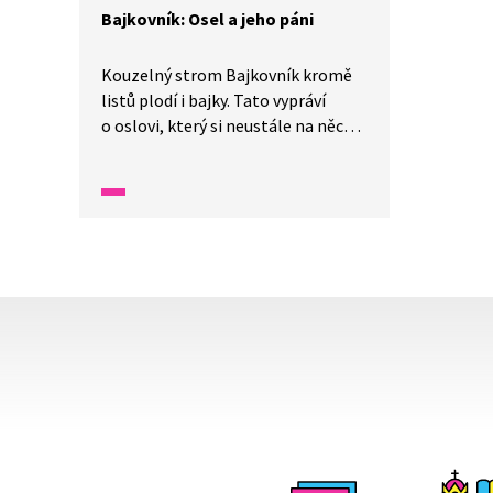
Bajkovník: Osel a jeho páni
Kouzelný strom Bajkovník kromě
listů plodí i bajky. Tato vypráví
o oslovi, který si neustále na něco
stěžoval. Co si s jeho věčnou
nespokojeností počal Osud a jaké
ponaučení si z toho odneseme?
Bajka je simultánně tlumočena
do znakového jazyka.