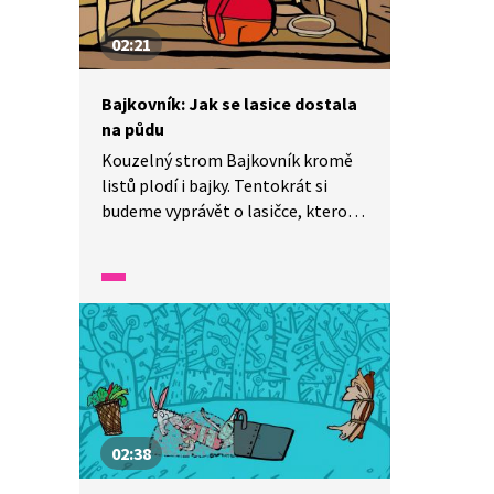
02:21
Bajkovník: Jak se lasice dostala
na půdu
Kouzelný strom Bajkovník kromě
listů plodí i bajky. Tentokrát si
budeme vyprávět o lasičce, kterou
honila mlsná. Jak její hodování
dopadlo? A co z toho plyne
za ponaučení? Bajka je simultánně
tlumočena do znakového jazyka.
02:38