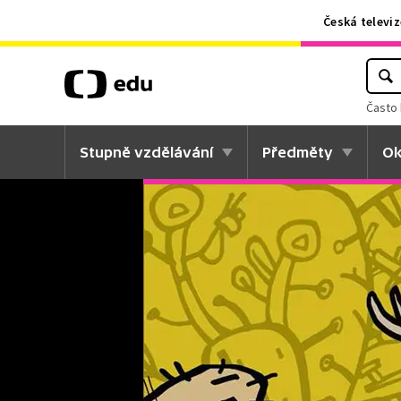
Česká televiz
Často 
Stupně vzdělávání
Předměty
Ok