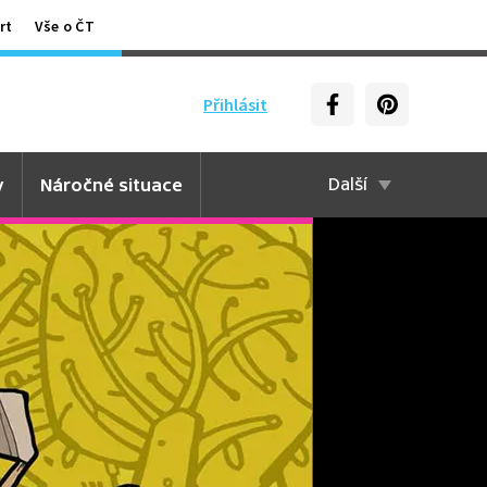
rt
Vše o ČT
Přihlásit
y
Náročné situace
Další