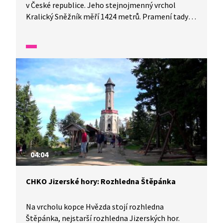
v České republice. Jeho stejnojmenný vrchol
Kralický Sněžník měří 1424 metrů. Pramení tady
řeka Morava. A nejen ona. Jsme opravdu na střeše
Evropy, protože právě odtud stéká voda do tří
různých úmoří. V jedné minutě vám představíme
malé zázraky fauny a flóry v naší zemi.
04:04
CHKO Jizerské hory: Rozhledna Štěpánka
Na vrcholu kopce Hvězda stojí rozhledna
Štěpánka, nejstarší rozhledna Jizerských hor.