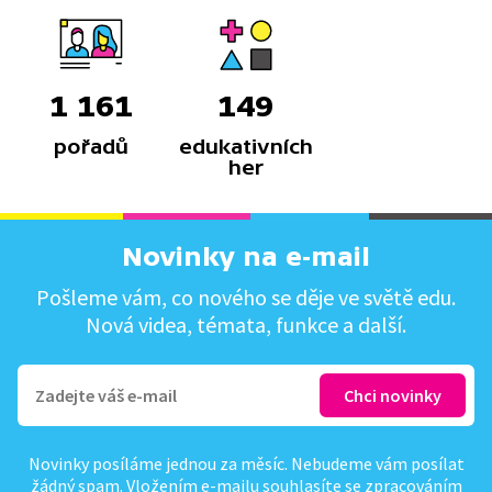
1 161
149
pořadů
edukativních
her
Novinky na e-mail
Pošleme vám, co nového se děje ve světě edu.
Nová videa, témata, funkce a další.
Novinky posíláme jednou za měsíc. Nebudeme vám posílat
žádný spam. Vložením e-mailu souhlasíte se
zpracováním