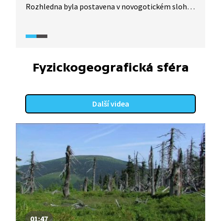
Rozhledna byla postavena v novogotickém slohu
a je vysoká 24 metrů. Z nejvyššího patra můžeme
pozorovat vrcholy Jizerských hor na české i polské
straně a také údolí řek Desná a Kamenice.
Fyzickogeografická sféra
Další videa
01:47