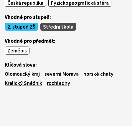
Česká republika
Fyzickogeografická sféra
Vhodné pro stupeň:
2. stupeň ZŠ
Střední škola
Vhodné pro předmět:
Zeměpis
Klíčová slova:
Olomoucký kraj
severní Morava
horské chaty
Kralický Sněžník
rozhledny