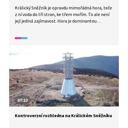
Králický Sněžník je opravdu mimořádná hora, teče
z ní voda do tří stran, ke třem mořím. To ale není
její jediná zajímavost. Hora je dominantou
stejnojmenného pohoří a její příroda je
neobyčejně rozmanitá. Výrazná je tu například
přirozená hranice lesa a bezlesí, kterou neurčil
člověk. Rostou tu vzácné alpské byliny. Přísnou
ochranu vyžaduje hned několik místních biotopů.
07:22
Kontroverzní rozhledna na Králickém Sněžníku