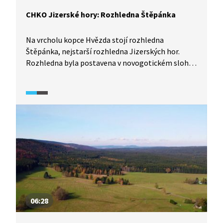
CHKO Jizerské hory: Rozhledna Štěpánka
Na vrcholu kopce Hvězda stojí rozhledna
Štěpánka, nejstarší rozhledna Jizerských hor.
Rozhledna byla postavena v novogotickém slohu
a je vysoká 24 metrů. Z nejvyššího patra můžeme
pozorovat vrcholy Jizerských hor na české i polské
straně a také údolí řek Desná a Kamenice.
06:28