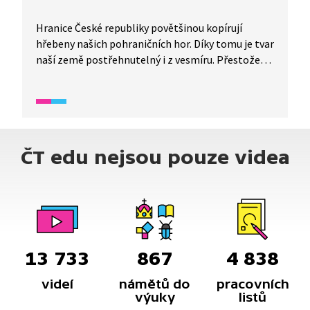
Hranice České republiky povětšinou kopírují
hřebeny našich pohraničních hor. Díky tomu je tvar
naší země postřehnutelný i z vesmíru. Přestože
horský prstenec obklopuje a chrání českou
kotlinu, jen tři z našich pohoří překračují
nadmořskou výškou horní hranici lesa. To však
neznamená, že ta zbývající jsou přírodně
méněcenná.
ČT edu nejsou pouze videa
13 733
867
4 838
videí
námětů do
pracovních
výuky
listů