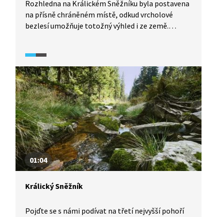
Rozhledna na Králickém Sněžníku byla postavena
na přísně chráněném místě, odkud vrcholové
bezlesí umožňuje totožný výhled i ze země.
Experti vnímají úřední povolení této stavby jako
velice kontroverzní a obávají se dalších
negativních dopadů na unikátní ekosystémy kvůli
počtu turistů, které rozhledna může přilákat.
01:04
Králický Sněžník
Pojďte se s námi podívat na třetí nejvyšší pohoří