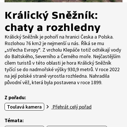
Králický Sněžník:
chaty a rozhledny
Králický Sněžník je pohoří na hranici Česka a Polska.
Rozlohou 76 km2 je nejmenší u nás. Říká se mu
„střecha Evropy“. Z vrcholu Klepáče totiž odtékají vody
do Baltského, Severního a Černého moře. Nejčastějším
cílem turistů v této oblasti je hora Králický Sněžník
tyčící se do nadmořské výšky 930,9 metrů. V roce 2022
na její polské straně vyrostla rozhledna. Nahradila
původní věž, která byla postavena v roce 1899.
Z pořadu:
Toulavá kamera
Přehrát celý pořad
Témata: