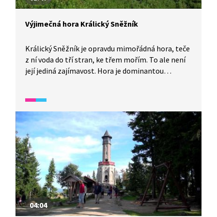
Výjimečná hora Králický Sněžník
Králický Sněžník je opravdu mimořádná hora, teče
z ní voda do tří stran, ke třem mořím. To ale není
její jediná zajímavost. Hora je dominantou
stejnojmenného pohoří a její příroda je
neobyčejně rozmanitá. Výrazná je tu například
přirozená hranice lesa a bezlesí, kterou neurčil
člověk. Rostou tu vzácné alpské byliny. Přísnou
ochranu vyžaduje hned několik místních biotopů.
04:04