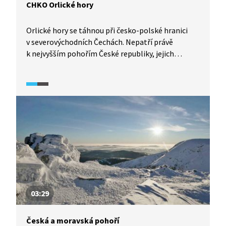
CHKO Orlické hory
Orlické hory se táhnou při česko-polské hranici
v severovýchodních Čechách. Nepatří právě
k nejvyšším pohořím České republiky, jejich
nejvyšší vrchol leží v nadmořské výšce pouhých
1116 m n. m. Přesto jsou Orlické hory pohořím
s typicky horským podnebím, faunou a flórou. Již
v roce 1969 byly vyhlášeny chráněnou krajinnou
oblastí.
03:29
Česká a moravská pohoří