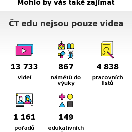
Mohlo by vás také zajímat
ČT edu nejsou pouze videa
13 733
867
4 838
videí
námětů do
pracovních
výuky
listů
1 161
149
pořadů
edukativních