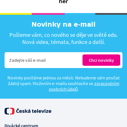
her
Novinky na e-mail
Pošleme vám, co nového se děje ve světě edu.
Nová videa, témata, funkce a další.
Novinky posíláme jednou za měsíc. Nebudeme vám posílat
žádný spam. Vložením e-mailu souhlasíte se
zpracováním
osobních údajů
.