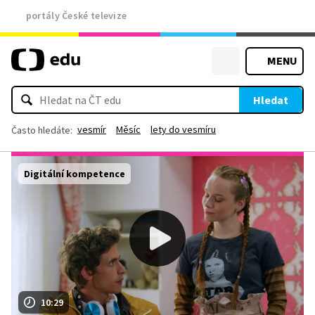
portály České televize
MENU
Hledat
vesmír
Měsíc
lety do vesmíru
Často hledáte:
Digitální kompetence
10:29