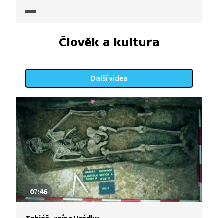
vysvěcen na mnicha, studoval a navštěvoval
duchovní vůdce, aby mu ujasnili jeho pochybnosti.
Až po vycestování do Číny se mu to podařilo
a dosáhl stavu procitnutí. Po návratu do Japonska
Člověk a kultura
zavádí praxi čínské školy Sótó. Propaguje tichou
meditaci v sedě jako pravou bránu k autentickému
buddhismu. Tím se dostává do rozporu s dalšími
Další videa
buddhistickými školami.
07:46
Tobiáš, upír z Hrádku