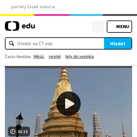
portály České televize
MENU
Hledat
Měsíc
vesmír
lety do vesmíru
Často hledáte:
01:13