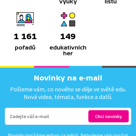
výuky
listů
1 161
149
pořadů
edukativních
her
Novinky na e-mail
Pošleme vám, co nového se děje ve světě edu.
Nová videa, témata, funkce a další.
Novinky posíláme jednou za měsíc. Nebudeme vám posílat