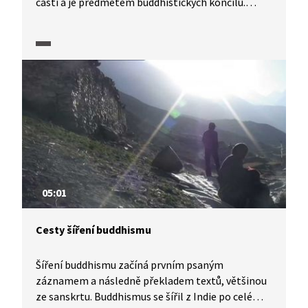
částí a je předmětem buddhistických koncilů.
Tripitaka znamená Tři koše. Koš kázně obsahuje
normy a pravidla mnišského chování. Druhý koš
rozprav je sbírkou Buddhových promluv. A třetí koš
zahrnuje Buddhovy promluvy zabývající se
specifickými filozofickými tématy. V buddhismu se
lze setkat s termíny jako sútra (učebnice,
zkrácené teze učení), tantra (disciplína, metoda,
speciální texty ve zvláštním jazyce) nebo mantra
(shluk hlásek, zvuk vyvolávající vibrace).
05:01
Cesty šíření buddhismu
Šíření buddhismu začíná prvním psaným
záznamem a následně překladem textů, většinou
ze sanskrtu. Buddhismus se šířil z Indie po celé