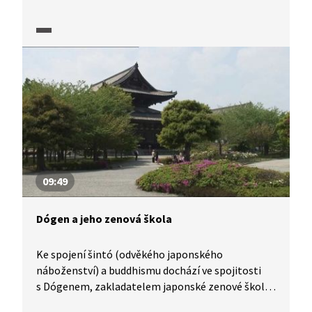
Asii, docházelo ke střetům s původními
náboženskými tradicemi a některé z nich hodně
ovlivnil. Proto dnes existuje více jeho podob.
Hedvábná stezka v rozšiřování buddhistického
učení sehrála významnou roli.
09:49
Dógen a jeho zenová škola
Ke spojení šintó (odvěkého japonského
náboženství) a buddhismu dochází ve spojitosti
s Dógenem, zakladatelem japonské zenové školy
Sótó. Během svého života byl Dógen v buddhismu