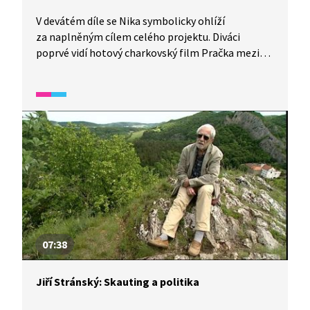
V devátém díle se Nika symbolicky ohlíží
za naplněným cílem celého projektu. Diváci
poprvé vidí hotový charkovský film Pračka mezi
dvěma světy, který vychází z osobních zkušeností
dětí z prvních dní invaze. Film rekonstruuje
moment, kdy na jejich město dopadla první
raketa, chaos útěku a společné shromáždění
v jedné kuchyni. Odtud se ve filmu děti dostávají
do „prázdna“ prostřednictvím symbolické pračky.
Ve filmu jsou zpracované vlastní prožitky dětí
a převedeny do filmové podoby se symbolickým
přesahem.
07:38
Jiří Stránský: Skauting a politika