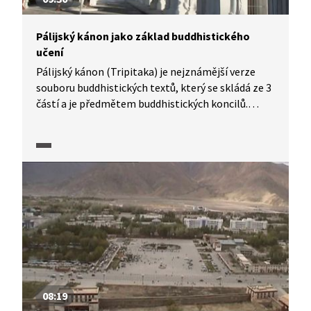
Pálijský kánon jako základ buddhistického
učení
Pálijský kánon (Tripitaka) je nejznámější verze
souboru buddhistických textů, který se skládá ze 3
částí a je předmětem buddhistických koncilů.
Tripitaka znamená Tři koše. Koš kázně obsahuje
normy a pravidla mnišského chování. Druhý koš
rozprav je sbírkou Buddhových promluv. A třetí koš
zahrnuje Buddhovy promluvy zabývající se
specifickými filozofickými tématy. V buddhismu se
lze setkat s termíny jako sútra (učebnice,
zkrácené teze učení), tantra (disciplína, metoda,
speciální texty ve zvláštním jazyce) nebo mantra
(shluk hlásek, zvuk vyvolávající vibrace).
08:19