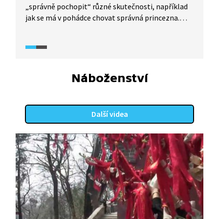
„správně pochopit“ různé skutečnosti, například
jak se má v pohádce chovat správná princezna.
S kým a hlavně o čem se nejčastěji během pohádky
baví? I tomu se věnuje dokumentární seriál
TeleRevize 2.0.
Náboženství
Další videa