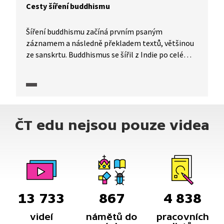
Cesty šíření buddhismu
Šíření buddhismu začíná prvním psaným
záznamem a následně překladem textů, většinou
ze sanskrtu. Buddhismus se šířil z Indie po celé
Asii, docházelo ke střetům s původními
náboženskými tradicemi a některé z nich hodně
ovlivnil. Proto dnes existuje více jeho podob.
Hedvábná stezka v rozšiřování buddhistického
učení sehrála významnou roli.
ČT edu nejsou pouze videa
13 733
867
4 838
videí
námětů do
pracovních