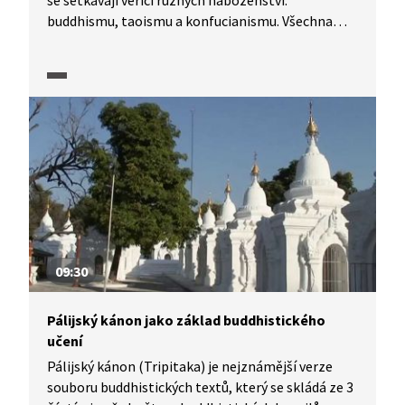
se setkávají věřící různých náboženství:
buddhismu, taoismu a konfucianismu. Všechna
náboženství budovala na hoře své svatyně. Jejich
rituály se prolínají či dotýkají. Věřící hoře vyznávají
úctu a obětují zde peníze a symbolické rituální
předměty. Do koruny stromů věší svá přání
a pevnost smlouvy a přátelství stvrzují visacími
zámky.
09:30
Pálijský kánon jako základ buddhistického
učení
Pálijský kánon (Tripitaka) je nejznámější verze
souboru buddhistických textů, který se skládá ze 3