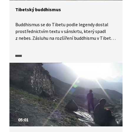
Tibetský buddhismus
Buddhismus se do Tibetu podle legendy dostal
prostřednictvím textu v sánskrtu, který spadl
z nebes. Zásluhu na rozšíření buddhismu v Tibetu
mají dva propagátoři; panovník Songcän Gampo,
známý jako 1. tibetský buddhistický král, a další
tibetský král Thisong Decän. Postupně tu vznikaly
buddhistické kláštery a školy. V Tibetu se
buddhismus šířil ve dvou vlnách. Nejvýznamnějším
představitelem buddhistické Školy žlutých čepic je
Dalajláma.
05:01