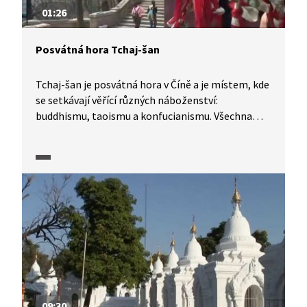
01:26
Posvátná hora Tchaj-šan
Tchaj-šan je posvátná hora v Číně a je místem, kde
se setkávají věřící různých náboženství:
buddhismu, taoismu a konfucianismu. Všechna
náboženství budovala na hoře své svatyně. Jejich
rituály se prolínají či dotýkají. Věřící hoře vyznávají
úctu a obětují zde peníze a symbolické rituální
předměty. Do koruny stromů věší svá přání
a pevnost smlouvy a přátelství stvrzují visacími
zámky.
09:30