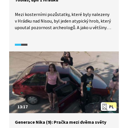
Mezi kosterními pozůstatky, které byly nalezeny
v Hrádku nad Nisou, byl jeden atypický hrob, který
upoutal pozornost archeologů. A jako u většiny
neobvykle pohřbených lidských ostatků se
i tentokrát vyrojily spekulace o vampýrismu
a "zrodil" se Tobiáš, upír z Hrádku. Neobvyklé
zacházení s nebožtíky však může mít různé
interpretace. Na Tobiášovi si dále můžeme
názorně ukázat, co vše se dá z kostí o člověku
zjistit díky osteobiografii.
13:17
PL
Generace Nika (9): Pračka mezi dvěma světy