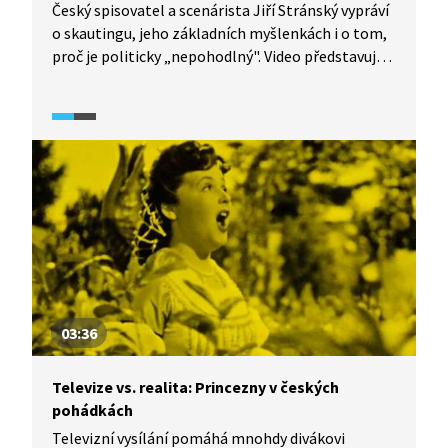
Český spisovatel a scenárista Jiří Stránský vypráví
o skautingu, jeho základních myšlenkách i o tom,
proč je politicky „nepohodlný". Video představuje
názory Jiřího Stránského na různá společenská
témata a přispívá tak k hlubšímu poznání
myšlenkového i hodnotového světa tohoto
autora.
03:36
Televize vs. realita: Princezny v českých
pohádkách
Televizní vysílání pomáhá mnohdy divákovi